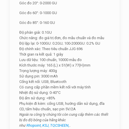
Góc đo 20°: 0-2000 GU
Góc đo 60°: 0-1000 GU
Góc đo 85°: 0-160 GU
Độ phân giải: 0.1GU
Chức năng: đo giá trị đơn, đo mẫu chuẩn và đo mẫu
Độ lặp lại: 0-100GU: 0.2GU; 100-2000GU: 0.2% GU
Độ chính xác: Theo tiêu chuẩn JJG 696
Thời gian ra kết quả: 1 giây
Lưu dữ liệu: 100 chuẩn, 10000 mẫu đo
Kích thước máy: 165 (L) x 51(W) x 77(H)mm
Trọng lượng máy: 400g
Sử dụng pin: 3000 mAh
Cổng kết nối: USB, Bluetooth
Có cung cấp phần mềm kết nối với máy tính
Nhiệt độ sử dụng: 0-40°C
Độ ẩm sử dụng: <85%
Phụ kiện đi kèm: cổng USB, hướng dẫn sử dụng, đĩa
CD, tấm hiệu chuẩn, sạc pin 5V/2A
Ngoài ra công ty chúng tôi còn cung cấp thêm các thiết
bị đo độ bóng của hãng khác
như
Rhopoint
,
KSJ,
TQCSHEEN,
..