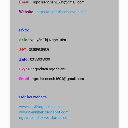
Email
:
ngochiencnsh1604@gmail.com
Website
:
https://thietbikhoahocvn.com/
Hỗ trợ
Sale
: Nguyễn Thị Ngọc Hiền
SĐT
: 0355935939
Zalo
: 0355935939
Skype
: ngochien.ngochien3
Email
: ngochiencnsh1604@gmail.com
Liên kết website
www.maythinghiem.com
www.hienhiltek.blogspot.com
ngochienhiltek.wordpress.com