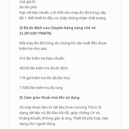
của giá trị
đo.Nó phù
hợp với tiêu chuẩn JJG 696 cho máy đo độ bóng cấp
độ 1. Mỗi thiết bị đều có Giấy chứng nhận chất lượng.
2) Độ ổn định cao (Quyền bằng sáng chế số:
ZL2012201796876)
Mỗi máy đo độ bóng do chúng tôi sản xuất đều được
kiểm tra như sau:
412 lần kiểm tra hiệu chuẩn;
43200 lần kiểm tra độ ổn định;
110 giờ kiểm tra tốc độ lão hóa
17000 lần kiểm tra độ rung
3) Cảm giác thoải mái khi sử dụng
Vỏ máy được làm từ vật liệu Dow Corning TiSLV, là
dạng vật liệu có độ đàn hồi tốt, giúp chống UV và
kháng khuẩn, không gây dị ứng. Thiết kế phù hợp, tiện
dụng cho người dùng.