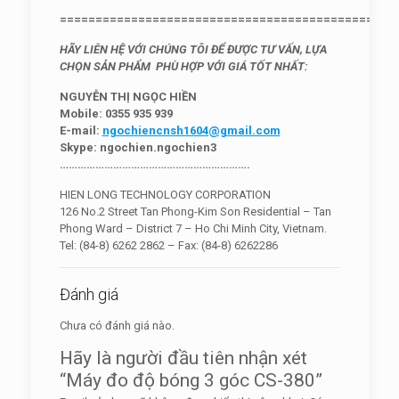
===============================================
HÃY LIÊN HỆ VỚI CHÚNG TÔI ĐỂ ĐƯỢC TƯ VẤN, LỰA
CHỌN SẢN PHẨM PHÙ HỢP VỚI GIÁ TỐT NHẤT:
NGUYỄN THỊ NGỌC HIỀN
Mobile: 0355 935 939
E-mail:
ngochiencnsh1604@gmail.com
Skype:
ngochien.ngochien3
……………………………………………………….
HIEN LONG TECHNOLOGY CORPORATION
126 No.2 Street Tan Phong-Kim Son Residential – Tan
Phong Ward – District 7 – Ho Chi Minh City, Vietnam.
Tel: (84-8) 6262 2862 – Fax: (84-8) 6262286
Đánh giá
Chưa có đánh giá nào.
Hãy là người đầu tiên nhận xét
“Máy đo độ bóng 3 góc CS-380”