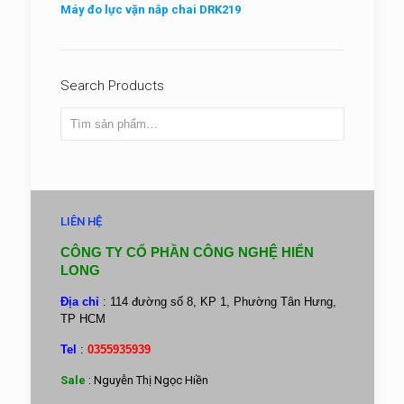
Máy đo lực vặn nắp chai DRK219
Search Products
LIÊN HỆ
CÔNG TY CỔ PHẦN CÔNG NGHỆ HIỂN
LONG
Địa chỉ
: 114 đường số 8, KP 1, Phường Tân Hưng,
TP HCM
Tel
:
0355935939
Sale
: Nguyễn Thị Ngọc Hiền