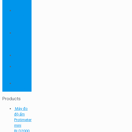
dược
Thiết bị
ngành
môi
trường
Thiết bị
ngành
sơn - mực
in
Thiết bị
so màu
Thiết bị thí
nghiệm
cơ bản
TQC
SHEEN
Products
Máy đo
độ ẩm
Protimeter
mini
BLD2000