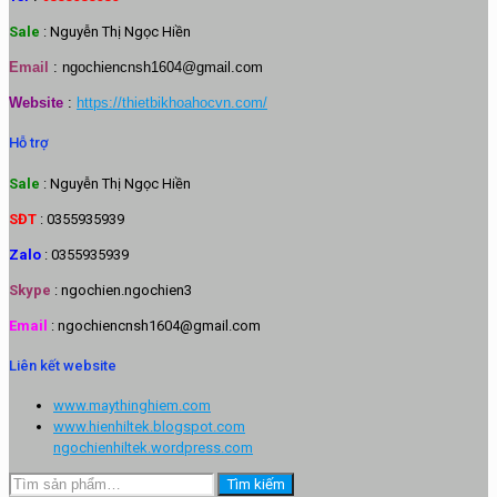
Sale
: Nguyễn Thị Ngọc Hiền
Email
:
ngochiencnsh1604@gmail.com
Website
:
https://thietbikhoahocvn.com/
Hỗ trợ
Sale
: Nguyễn Thị Ngọc Hiền
SĐT
: 0355935939
Zalo
: 0355935939
Skype
: ngochien.ngochien3
Email
: ngochiencnsh1604@gmail.com
Liên kết website
www.maythinghiem.com
www.hienhiltek.blogspot.com
ngochienhiltek.wordpress.com
Tìm
Tìm kiếm