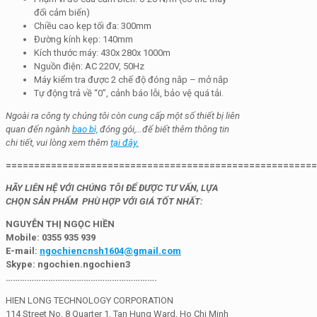
đổi cảm biến)
Chiều cao kẹp tối đa: 300mm
Đường kính kẹp: 140mm
Kích thước máy: 430x 280x 1000m
Nguồn điện: AC 220V, 50Hz
Máy kiểm tra được 2 chế độ đóng nắp – mở nắp
Tự động trả về “0”, cảnh báo lỗi, bảo vệ quá tải.
Ngoài ra công ty chúng tôi còn cung cấp một số thiết bị liên
quan đến ngành
bao bì,
đóng gói,…để biết thêm thông tin
chi tiết, vui lòng xem thêm
tại đây.
=======================================================
HÃY LIÊN HỆ VỚI CHÚNG TÔI ĐỂ ĐƯỢC TƯ VẤN, LỰA
CHỌN SẢN PHẨM PHÙ HỢP VỚI GIÁ TỐT NHẤT:
NGUYỄN THỊ NGỌC HIỀN
Mobile: 0355 935 939
E-mail:
ngochiencnsh1604@gmail.com
Skype:
ngochien.ngochien3
……………………………………………………….
HIEN LONG TECHNOLOGY CORPORATION
114 Street No. 8 Quarter 1, Tan Hung Ward, Ho Chi Minh