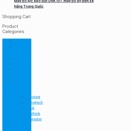
Máy đo lực kéo đứt DRK101, máy đo độ bền xé
hãng Trung Quốc
Shopping Cart
Product
Categories
CHN
Chưa
phân loại
Ellab
Protimeter
Rhopoint
RION
Thiết bị
ngành
bao bì
Arcotest
Cometech
Drick
Labthink
Pubtester
Thiết bị
ngành