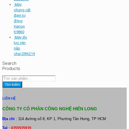
Máy
chưng cất
đạm tự
động
Hanon
K9860
Máy đo
lực vặn
nắp
chai DRK219
Search
Products
Tìm
kiếm:
Tìm kiếm
LIÊN HỆ
CÔNG TY CỔ PHẦN CÔNG NGHỆ HIỂN LONG
Địa chỉ
: 114 đường số 8, KP 1, Phường Tân Hưng, TP HCM
Tel
:
0355935939