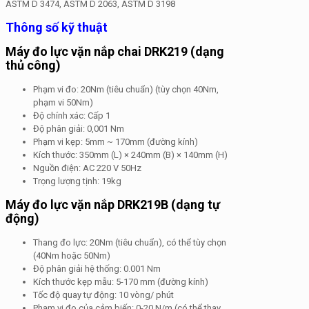
ASTM D 3474, ASTM D 2063, ASTM D 3198
Thông số kỹ thuật
Máy đo lực vặn nắp chai DRK219 (dạng
thủ công)
Phạm vi đo: 20Nm (tiêu chuẩn) (tùy chọn 40Nm,
phạm vi 50Nm)
Độ chính xác: Cấp 1
Độ phân giải: 0,001 Nm
Phạm vi kẹp: 5mm ~ 170mm (đường kính)
Kích thước: 350mm (L) × 240mm (B) × 140mm (H)
Nguồn điện: AC 220 V 50Hz
Trọng lượng tịnh: 19kg
Máy đo lực vặn nắp DRK219B (dạng tự
động)
Thang đo lực: 20Nm (tiêu chuẩn), có thể tùy chọn
(40Nm hoặc 50Nm)
Độ phân giải hệ thống: 0.001 Nm
Kích thước kẹp mẫu: 5-170 mm (đường kính)
Tốc độ quay tự động: 10 vòng/ phút
Phạm vi đo của cảm biến: 0-20 N/m (có thể thay