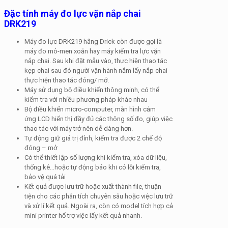
Đặc tính máy đo lực vặn nắp chai
DRK219
Máy đo lực DRK219 hãng Drick còn được gọi là
máy đo mô-men xoắn hay máy kiểm tra lực vặn
nắp chai. Sau khi đặt mẫu vào, thực hiện thao tác
kẹp chai sau đó người vận hành nắm lấy nắp chai
thực hiện thao tác đóng/ mở.
Máy sử dụng bộ điều khiển thông minh, có thể
kiểm tra với nhiều phương pháp khác nhau
Bộ điều khiển micro-computer, màn hình cảm
ứng LCD hiển thị đầy đủ các thông số đo, giúp việc
thao tác với máy trở nên dễ dàng hơn.
Tự động giữ giá trị đỉnh, kiểm tra được 2 chế độ
đóng – mở
Có thể thiết lập số lượng khi kiểm tra, xóa dữ liệu,
thống kê…hoặc tự động báo khi có lỗi kiểm tra,
bảo vệ quá tải
Kết quả được lưu trữ hoặc xuất thành file, thuận
tiện cho các phân tích chuyên sâu hoặc việc lưu trữ
và xử lí kết quả. Ngoài ra, còn có model tích hợp cả
mini printer hổ trợ việc lấy kết quả nhanh.