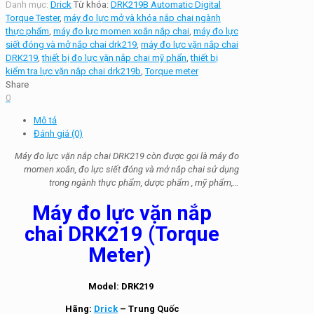
Danh mục:
Drick
Từ khóa:
DRK219B Automatic Digital
Torque Tester
,
máy đo lực mở và khóa nắp chai ngành
thực phẩm
,
máy đo lực momen xoắn nắp chai
,
máy đo lực
siết đóng và mở nắp chai drk219
,
máy đo lực vặn nắp chai
DRK219
,
thiết bị đo lực vặn nắp chai mỹ phẩn
,
thiết bị
kiểm tra lực vặn nắp chai drk219b
,
Torque meter
Share
0
Mô tả
Đánh giá (0)
Máy đo lực vặn nắp chai DRK219 còn được gọi là máy đo
momen xoắn, đo lực siết đóng và mở nắp chai sử dụng
trong ngành thực phẩm, dược phẩm , mỹ phẩm,…
Máy đo lực vặn nắp
chai DRK219
(Torque
Meter)
Model: DRK219
Hãng:
Drick
– Trung Quốc