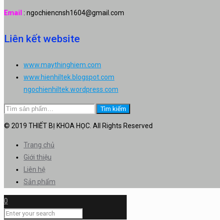
Email
: ngochiencnsh1604@gmail.com
Liên kết website
www.maythinghiem.com
www.hienhiltek.blogspot.com
ngochienhiltek.wordpress.com
Tìm
Tìm kiếm
kiếm:
© 2019 THIẾT BỊ KHOA HỌC. All Rights Reserved
Trang chủ
Giới thiệu
Liên hệ
Sản phẩm
0