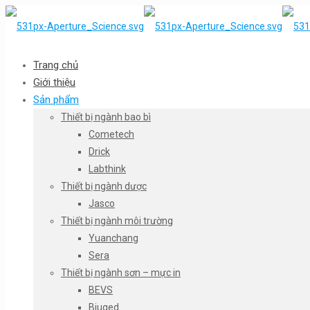
Trang chủ
Giới thiệu
Sản phẩm
Thiết bị ngành bao bì
Cometech
Drick
Labthink
Thiết bị ngành dược
Jasco
Thiết bị ngành môi trường
Yuanchang
Sera
Thiết bị ngành sơn – mực in
BEVS
Biuged