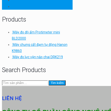
Thiết bị thí nghiệm cơ bản
TQC SHEEN
Products
Máy đo độ ẩm Protimeter mini
BLD2000
Máy chưng cất đạm tự động Hanon
K9860
Máy đo lực vặn nắp chai DRK219
Search Products
Tìm
Tìm kiếm
kiếm:
LIÊN HỆ