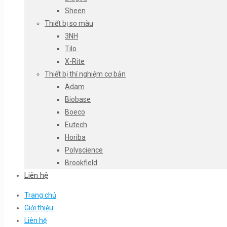
Sheen
Thiết bị so màu
3NH
Tilo
X-Rite
Thiết bị thí nghiệm cơ bản
Adam
Biobase
Boeco
Eutech
Horiba
Polyscience
Brookfield
Liên hệ
Trang chủ
Giới thiệu
Liên hệ