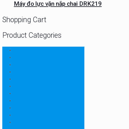
Máy đo lực vặn nắp chai DRK219
Shopping Cart
Product Categories
CHN
Chưa phân loại
Ellab
Protimeter
Rhopoint
RION
Thiết bị ngành bao bì
Thiết bị ngành dược
Thiết bị ngành môi trường
Thiết bị ngành sơn - mực in
Thiết bị so màu