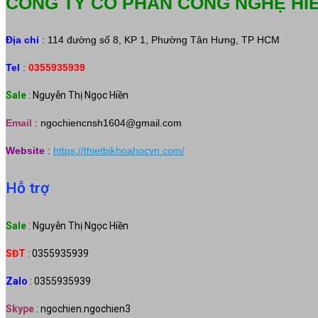
CÔNG TY CỔ PHẦN CÔNG NGHỆ HI
Địa chỉ
: 114 đường số 8, KP 1, Phường Tân Hưng, TP HCM
Tel
:
0355935939
Sale
: Nguyễn Thị Ngọc Hiền
Email
:
ngochiencnsh1604@gmail.com
Website
:
https://thietbikhoahocvn.com/
Hỗ trợ
Sale
: Nguyễn Thị Ngọc Hiền
SĐT
: 0355935939
Zalo
: 0355935939
Skype
: ngochien.ngochien3