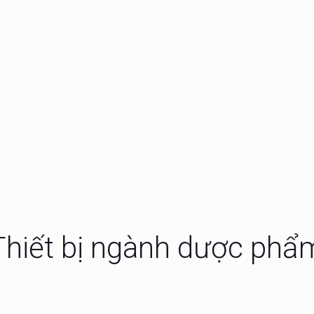
so màu CC120-A
Máy so màu quang p
cầm tay CS-520
đo độ bóng CS-300
Máy đo màu quang 
cầm tay CS-410
Thiết bị ngành dược phẩ