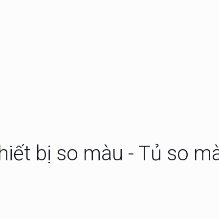
đo độ bền va đập
Máy đo lực nổ bao bì
Labthink
hun sương muối
Máy đo độ thấm
hiết bị so màu - Tủ so m