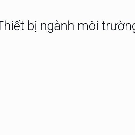
Thiết bị ngành môi trườn
 kiểm tra Oxy trong
Máy đo độ ổn định c
c
học cao su
phẩm thức ăn Sera
Thức Ăn Cá Vàng – 
agran
Goldy Goldyfish Flak