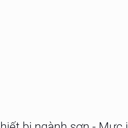
phân tích kích thước
Máy đo kích thước h
thông minh LT3600
Bevision S1
hống thẩm định nhiệt
Máy Đo Kích Thước 
racksense Pro
Laser Bettersizer S
ger
hiết bị ngành sơn - Mực 