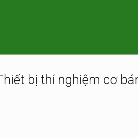
Thiết bị thí nghiệm cơ bả
nấu sous vide ( Đầu
Máy đo đa chỉ tiêu