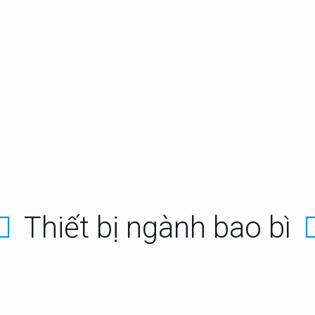
 khiển nhiệt độ MX
PC210 hãng Horiba
 trong nhà hàng )
Máy đo Oxy hòa tan
DO120 cầm tay
đo pH11 Hãng
Máy đo pH110 cầm 
ba của Nhật
hãng Horiba
Thiết bị ngành bao bì