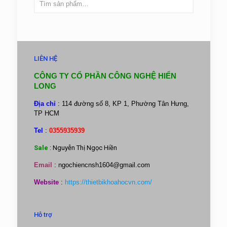
LIÊN HỆ
CÔNG TY CỔ PHẦN CÔNG NGHỆ HIỂN
LONG
Địa chỉ
: 114 đường số 8, KP 1, Phường Tân Hưng,
TP HCM
Tel
:
0355935939
Sale
: Nguyễn Thị Ngọc Hiền
Email
:
ngochiencnsh1604@gmail.com
Website
:
https://thietbikhoahocvn.com/
Hỗ trợ