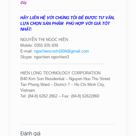
đây
HÃY LIÊN HỆ VỚI CHÚNG TÔI ĐỂ ĐƯỢC TƯ VẤN,
LỰA CHỌN SẢN PHẨM PHÙ HỢP VỚI GIÁ TỐT
NHẤT:
NGUYỄN THỊ NGỌC HIỀN
Mobile: 0355 935 939
E-mail:
ngochiencnsh1604@gmail.com
Skype: ngochien.ngochien3
……………………………………………………….
HIEN LONG TECHNOLOGY CORPORATION
B40 Kim Son Residential – Nguyen Huu Tho Street
Tan Phong Ward – District 7 – Ho Chi Minh City,
Vietnam.
Tel: (84-8) 6262 2862 –
Fax: (84-8) 62622860
Đánh giá