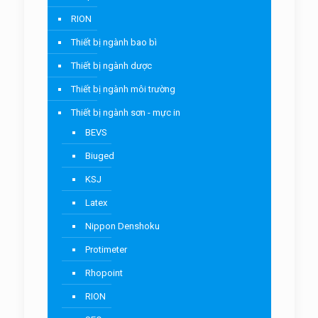
RION
Thiết bị ngành bao bì
Thiết bị ngành dược
Thiết bị ngành môi trường
Thiết bị ngành sơn - mực in
BEVS
Biuged
KSJ
Latex
Nippon Denshoku
Protimeter
Rhopoint
RION