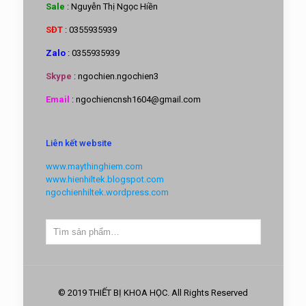
Sale
: Nguyễn Thị Ngọc Hiền
SĐT
: 0355935939
Zalo
: 0355935939
Skype
: ngochien.ngochien3
Email
: ngochiencnsh1604@gmail.com
Liên kết website
www.maythinghiem.com
www.hienhiltek.blogspot.com
ngochienhiltek.wordpress.com
© 2019 THIẾT BỊ KHOA HỌC. All Rights Reserved