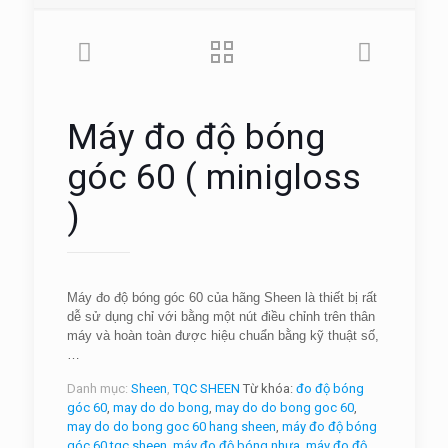
Máy đo độ bóng
góc 60 ( minigloss
)
Máy đo độ bóng góc 60 của hãng Sheen là thiết bị rất
dễ sử dụng chỉ với bằng một nút điều chỉnh trên thân
máy và hoàn toàn được hiệu chuẩn bằng kỹ thuật số,
…
Danh mục:
Sheen
,
TQC SHEEN
Từ khóa:
đo độ bóng
góc 60
,
may do do bong
,
may do do bong goc 60
,
may do do bong goc 60 hang sheen
,
máy đo độ bóng
góc 60 tqc sheen
,
máy đo độ bóng nhựa
,
máy đo độ