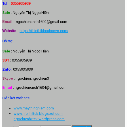
Tel
:
0355935939
Sale
: Nguyễn Thị Ngọc Hiền
Email
:
ngochiencnsh1604@gmail.com
Website
:
https://thietbikhoahocvn.com/
Hỗ trợ
Sale
: Nguyễn Thị Ngọc Hiền
SĐT
: 0355935939
Zalo
: 0355935939
Skype
: ngochien.ngochien3
Email
: ngochiencnsh1604@gmail.com
Liên kết website
www.maythinghiem.com
www.hienhiltek.blogspot.com
ngochienhiltek.wordpress.com