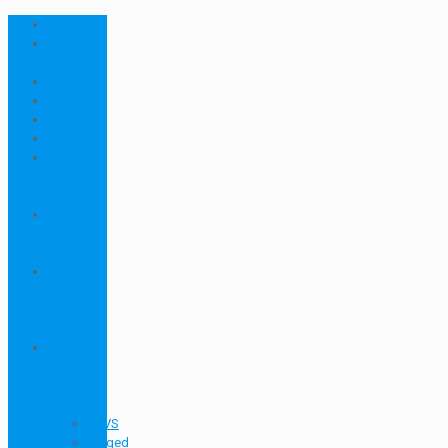
CHN
Chưa
phân loại
Ellab
Protimeter
Rhopoint
RION
Thiết bị
ngành
bao bì
Thiết bị
ngành
dược
Thiết bị
ngành
môi
trường
Thiết bị
ngành
sơn - mực
in
BEVS
Biuged