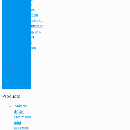
KSJ
Latex
Nippon
Denshoku
Protimeter
Rhopoint
RION
SEO
Sheen
Thiết bị
so màu
Thiết bị thí
nghiệm
cơ bản
TQC
SHEEN
Products
Máy đo
độ ẩm
Protimeter
mini
BLD2000