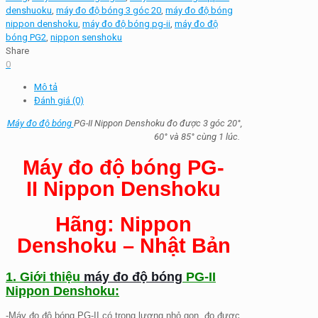
denshuoku
,
máy đo độ bóng 3 góc 20
,
máy đo độ bóng
nippon denshoku
,
máy đo độ bóng pg-ii
,
máy đo độ
bóng PG2
,
nippon senshoku
Share
0
Mô tả
Đánh giá (0)
Máy đo độ bóng
PG-II Nippon Denshoku đo được 3 góc 20°,
60° và 85° cùng 1 lúc.
Máy đo độ bóng PG-
II Nippon Denshoku
Hãng: Nippon
Denshoku – Nhật Bản
1. Giới thiệu
máy đo độ bóng
PG-II
Nippon Denshoku:
-Máy đo độ bóng PG-II có trọng lượng nhỏ gọn, đo được