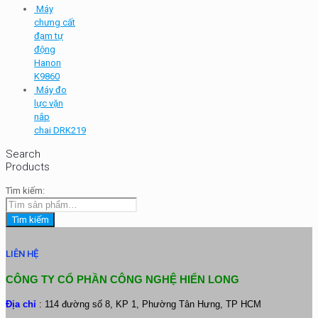
Máy
chưng cất
đạm tự
động
Hanon
K9860
Máy đo
lực vặn
nắp
chai DRK219
Search
Products
Tìm kiếm:
Tìm kiếm
LIÊN HỆ
CÔNG TY CỔ PHẦN CÔNG NGHỆ HIỂN LONG
Địa chỉ
: 114 đường số 8, KP 1, Phường Tân Hưng, TP HCM