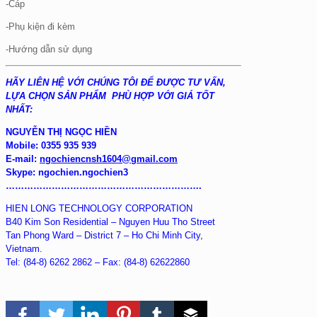
-Cáp
-Phụ kiện đi kèm
-Hướng dẫn sử dụng
HÃY LIÊN HỆ VỚI CHÚNG TÔI ĐỂ ĐƯỢC TƯ VẤN,
LỰA CHỌN SẢN PHẨM PHÙ HỢP VỚI GIÁ TỐT
NHẤT:
NGUYỄN THỊ NGỌC HIỀN
Mobile: 0355 935 939
E-mail:
ngochiencnsh1604@gmail.com
Skype:
ngochien.ngochien3
……………………………………………………….
HIEN LONG TECHNOLOGY CORPORATION
B40 Kim Son Residential – Nguyen Huu Tho Street
Tan Phong Ward – District 7 – Ho Chi Minh City,
Vietnam.
Tel: (84-8) 6262 2862 – Fax: (84-8) 62622860