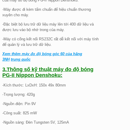
của máy đo độ bóng PG-II Nippon Denshoku.
-Máy được đi kèm tấm chuẩn để hiệu chuẩn thương
xuyên cho máy.
-Đặc biệt bộ lưu trữ dữ liệu máy lên tới 400 dữ liệu và
được lưu vào bộ nhớ trong của máy.
-Máy có cổng kết nối RS232C rất dễ kết nối với máy tính
để quản lý và lưu trữ dữ liệu.
Xem thêm máy đo độ bóng góc 60 của hãng
3NH
trung quốc
3.Thông số kỹ thuật máy đo độ bóng
PG-II Nippon Denshoku:
-Kích thước: LxDxH: 150x 49x 80mm
-Trọng lượng: 420g
-Nguồn điện: Pin 9V
-Công suất: 825 mW
-Nguồn sáng: Đèn Tungsten 5V, 125mA