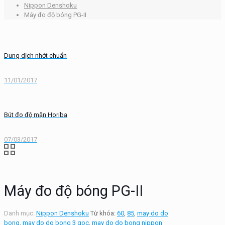
Nippon Denshoku
Máy đo độ bóng PG-II
Dung dịch nhớt chuẩn
11/01/2017
Bút đo độ mặn Horiba
07/03/2017
Máy đo độ bóng PG-II
Danh mục:
Nippon Denshoku
Từ khóa:
60
,
85
,
may do do
bong
,
may do do bong 3 goc
,
may do do bong nippon