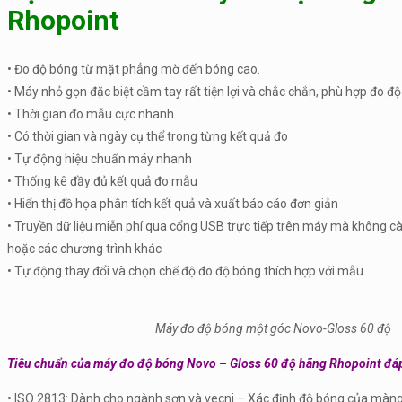
Rhopoint
• Đo độ bóng từ mặt phẳng mờ đến bóng cao.
• Máy nhỏ gọn đặc biệt cầm tay rất tiện lợi và chắc chắn, phù hợp đo đ
• Thời gian đo mẫu cực nhanh
• Có thời gian và ngày cụ thể trong từng kết quả đo
• Tự động hiệu chuẩn máy nhanh
• Thống kê đầy đủ kết quả đo mẫu
• Hiển thị đồ họa phân tích kết quả và xuất báo cáo đơn giản
• Truyền dữ liệu miễn phí qua cổng USB trực tiếp trên máy mà không cài
hoặc các chương trình khác
• Tự động thay đổi và chọn chế độ đo độ bóng thích hợp với mẫu
Máy đo độ bóng một góc Novo-Gloss 60 độ
Tiêu chuẩn của máy đo độ bóng Novo – Gloss 60 độ hãng Rhopoint đá
• ISO 2813: Dành cho ngành sơn và vecni – Xác định độ bóng của màng s