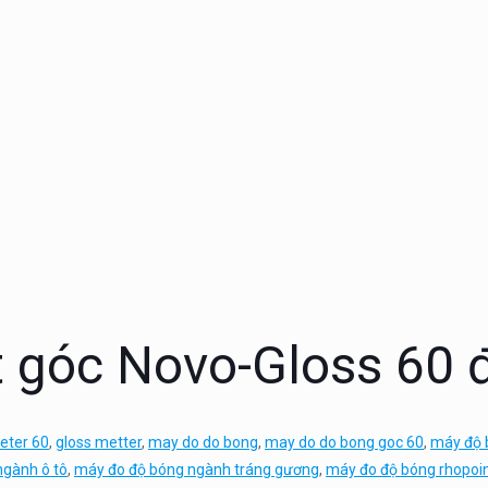
 góc Novo-Gloss 60 
eter 60
,
gloss metter
,
may do do bong
,
may do do bong goc 60
,
máy độ 
ngành ô tô
,
máy đo độ bóng ngành tráng gương
,
máy đo độ bóng rhopoi