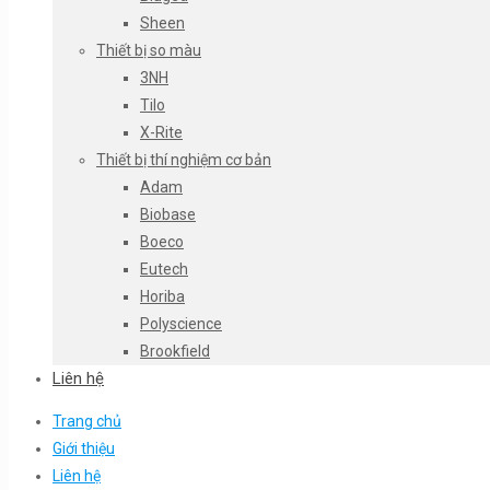
Sheen
Thiết bị so màu
3NH
Tilo
X-Rite
Thiết bị thí nghiệm cơ bản
Adam
Biobase
Boeco
Eutech
Horiba
Polyscience
Brookfield
Liên hệ
Trang chủ
Giới thiệu
Liên hệ