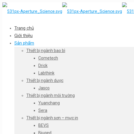
Trang chủ
Giới thiệu
Sản phẩm
Thiết bị ngành bao bì
Cometech
Drick
Labthink
Thiết bị ngành dược
Jasco
Thiết bị ngành môi trường
Yuanchang
Sera
Thiết bị ngành sơn – mực in
BEVS
Biuged