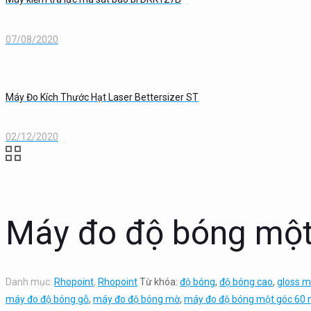
07/08/2020
Máy Đo Kích Thước Hạt Laser Bettersizer ST
02/12/2020
Máy đo độ bóng một
Danh mục:
Rhopoint
,
Rhopoint
Từ khóa:
độ bóng
,
độ bóng cao
,
gloss m
máy đo độ bóng gỗ
,
máy đo độ bóng mờ
,
máy đo độ bóng một góc 60 