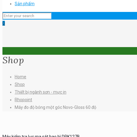
Sản phẩm
0
Shop
Home
Shop
Thiết bị ngành sơn - mực in
Rhopoint
Máy đo độ bóng một góc Novo-Gloss 60 độ
Máy kiểm tra lực ma sát bao bì DRK127B