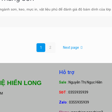
ngành sơn, keo, mực in, vật liệu phủ để đánh giá độ bám dính của lớp 
1
2
Next page
Hỗ trợ
Ệ HIỂN LONG
Sale
: Nguyễn Thị Ngọc Hiền
SĐT
: 0355935939
CM
Zalo
: 0355935939