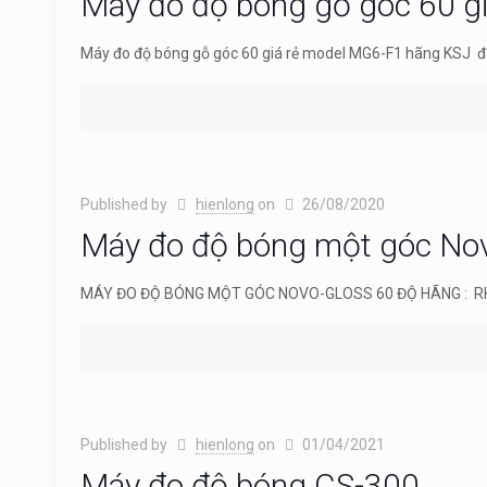
Máy đo độ bóng gỗ góc 60 gi
Máy đo độ bóng gỗ góc 60 giá rẻ model MG6-F1 hãng KSJ đư
Published by
hienlong
on
26/08/2020
Máy đo độ bóng một góc No
MÁY ĐO ĐỘ BÓNG MỘT GÓC NOVO-GLOSS 60 ĐỘ HÃNG : RH
Published by
hienlong
on
01/04/2021
Máy đo độ bóng CS-300