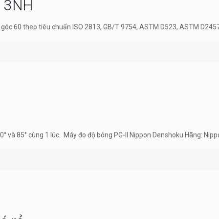
g 3NH
 góc 60 theo tiêu chuẩn ISO 2813, GB/T 9754, ASTM D523, ASTM D245
0° và 85° cùng 1 lúc. Máy đo độ bóng PG-II Nippon Denshoku Hãng: Nip