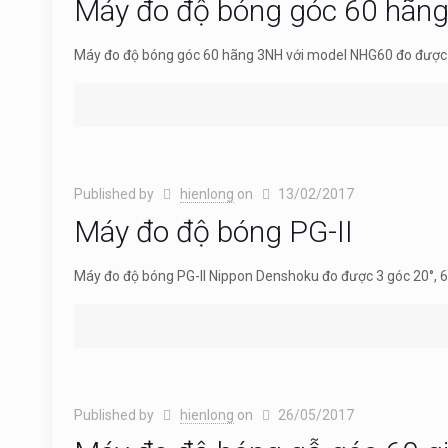
Máy đo độ bóng góc 60 hãn
Máy đo độ bóng góc 60 hãng 3NH với model NHG60 đo được
Published by
hienlong
on
13/02/2017
Máy đo độ bóng PG-II
Máy đo độ bóng PG-II Nippon Denshoku đo được 3 góc 20°, 6
Published by
hienlong
on
26/05/2017