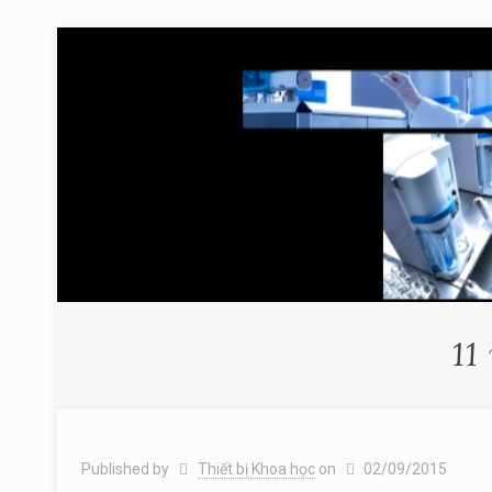
11
Published by
Thiết bị Khoa học
on
02/09/2015