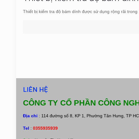
Thiết bị kiểm tra độ bám dính được sử dụng rộng rãi trong 
LIÊN HỆ
CÔNG TY CỔ PHẦN CÔNG NGH
Địa chỉ
: 114 đường số 8, KP 1, Phường Tân Hưng, TP H
Tel
:
0355935939