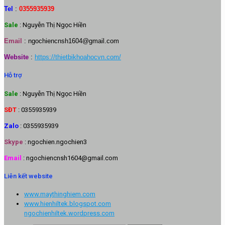
Tel
:
0355935939
Sale
: Nguyễn Thị Ngọc Hiền
Email
:
ngochiencnsh1604@gmail.com
Website
:
https://thietbikhoahocvn.com/
Hỗ trợ
Sale
: Nguyễn Thị Ngọc Hiền
SĐT
: 0355935939
Zalo
: 0355935939
Skype
: ngochien.ngochien3
Email
: ngochiencnsh1604@gmail.com
Liên kết website
www.maythinghiem.com
www.hienhiltek.blogspot.com
ngochienhiltek.wordpress.com