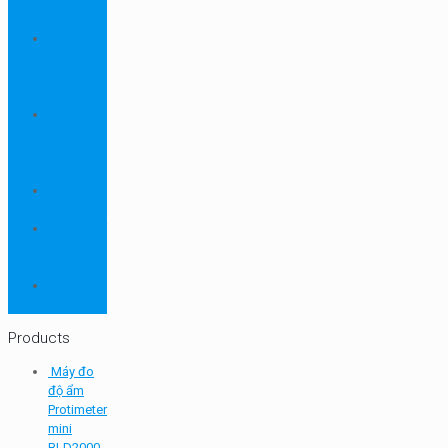
ngành
dược
Thiết bị
ngành
môi
trường
Thiết bị
ngành
sơn - mực
in
Thiết bị
so màu
Thiết bị thí
nghiệm
cơ bản
TQC
SHEEN
Products
Máy đo
độ ẩm
Protimeter
mini
BLD2000