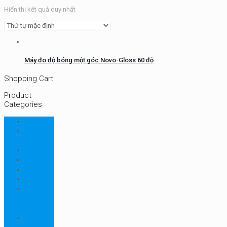
Hiển thị kết quả duy nhất
Máy đo độ bóng một góc Novo-Gloss 60 độ
Shopping Cart
Product
Categories
CHN
Chưa
phân loại
Ellab
Protimeter
Rhopoint
RION
Thiết bị
ngành
bao bì
Thiết bị