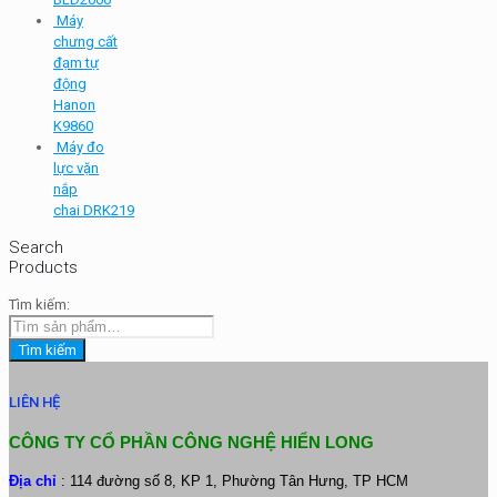
Máy
chưng cất
đạm tự
động
Hanon
K9860
Máy đo
lực vặn
nắp
chai DRK219
Search
Products
Tìm kiếm:
Tìm kiếm
LIÊN HỆ
CÔNG TY CỔ PHẦN CÔNG NGHỆ HIỂN LONG
Địa chỉ
: 114 đường số 8, KP 1, Phường Tân Hưng, TP HCM