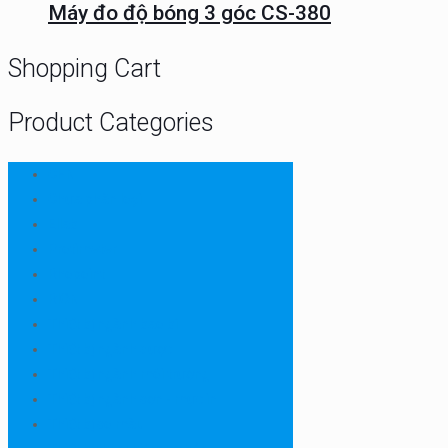
Máy đo độ bóng 3 góc CS-380
Shopping Cart
Product Categories
CHN
Chưa phân loại
Ellab
Protimeter
Rhopoint
RION
Thiết bị ngành bao bì
Thiết bị ngành dược
Thiết bị ngành môi trường
Thiết bị ngành sơn - mực in
Thiết bị so màu