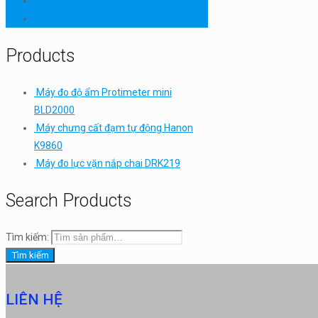
Thiết bị thí nghiệm cơ bản
TQC SHEEN
Products
Máy đo độ ẩm Protimeter mini
BLD2000
Máy chưng cất đạm tự động Hanon
K9860
Máy đo lực vặn nắp chai DRK219
Search Products
Tìm kiếm:
Tìm kiếm
LIÊN HỆ