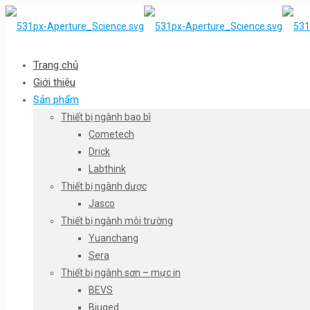
Trang chủ
Giới thiệu
Sản phẩm
Thiết bị ngành bao bì
Cometech
Drick
Labthink
Thiết bị ngành dược
Jasco
Thiết bị ngành môi trường
Yuanchang
Sera
Thiết bị ngành sơn – mực in
BEVS
Biuged