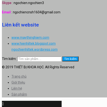
Skype
: ngochien.ngochien3
Email
: ngochiencnsh1604@gmail.com
Liên kết website
www.maythinghiem.com
www.hienhiltek.blogspot.com
ngochienhiltek.wordpress.com
Tìm kiếm:
Tìm kiếm
© 2019 THIẾT BỊ KHOA HỌC. All Rights Reserved
Trang chủ
Giới thiệu
Liên hệ
Sản phẩm
0