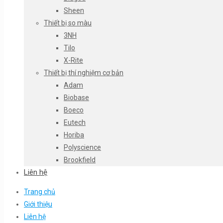
Sheen
Thiết bị so màu
3NH
Tilo
X-Rite
Thiết bị thí nghiệm cơ bản
Adam
Biobase
Boeco
Eutech
Horiba
Polyscience
Brookfield
Liên hệ
Trang chủ
Giới thiệu
Liên hệ