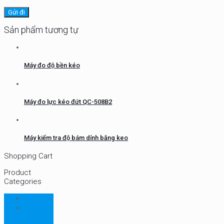
Sản phẩm tương tự
Máy đo độ bền kéo
Máy đo lực kéo đứt QC-508B2
Máy kiểm tra độ bám dính băng keo
Shopping Cart
Product
Categories
CHN
Chưa
phân loại