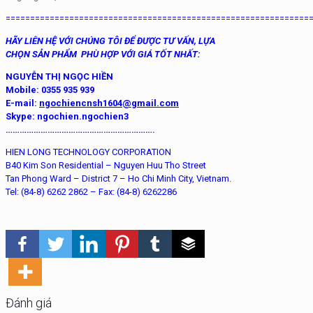
==============================================================
HÃY LIÊN HỆ VỚI CHÚNG TÔI ĐỂ ĐƯỢC TƯ VẤN, LỰA
CHỌN SẢN PHẨM PHÙ HỢP VỚI GIÁ TỐT NHẤT:
NGUYỄN THỊ NGỌC HIỀN
Mobile: 0355 935 939
E-mail:
ngochiencnsh1604@gmail.com
Skype:
ngochien.ngochien3
……………………………………………………….
HIEN LONG TECHNOLOGY CORPORATION
B40 Kim Son Residential – Nguyen Huu Tho Street
Tan Phong Ward – District 7 – Ho Chi Minh City, Vietnam.
Tel: (84-8) 6262 2862 – Fax: (84-8) 6262286
Đánh giá