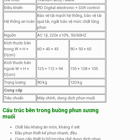
Điều khiển
PID Digital electronic + SSR control
Bảo vệ tải mạch hệ thống, bảo vệ tải
Hệ thống an toàn
quá tải, ngắt bảo vệ mức chất lỏng
phun
Nguồn
AC 1∮, 220v ±10%, 50/60HZ
Kích thước bên
trong W × H ×
60 × 40 × 45
90 × 50 × 60
D(cm)
Kích thước bên
ngoài W × H ×
125 × 112 × 94
155 × 128 × 105
D(cm)
Trọng lượng
90 kg
120 kg
Cung cấp
Tiêu chuẩn
Máy chính, dung dịch phun muối
Cấu trúc bên trong buồng phun sương
muối
Chất liệu kháng ăn mòn, kháng rỉ sét.
Đầu phun thiết kế phun nhanh, đều.
Cung cấp thiết bị hỗ trợ pha chế dung dịch phun