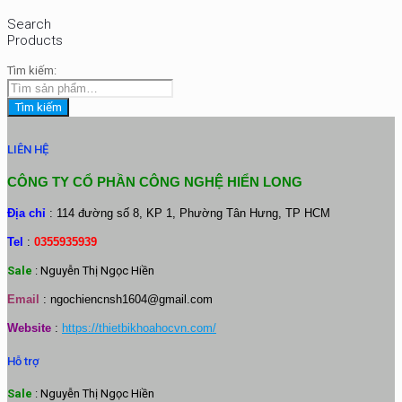
Search
Products
Tìm kiếm:
Tìm kiếm
LIÊN HỆ
CÔNG TY CỔ PHẦN CÔNG NGHỆ HIỂN LONG
Địa chỉ
: 114 đường số 8, KP 1, Phường Tân Hưng, TP HCM
Tel
:
0355935939
Sale
: Nguyễn Thị Ngọc Hiền
Email
:
ngochiencnsh1604@gmail.com
Website
:
https://thietbikhoahocvn.com/
Hỗ trợ
Sale
: Nguyễn Thị Ngọc Hiền