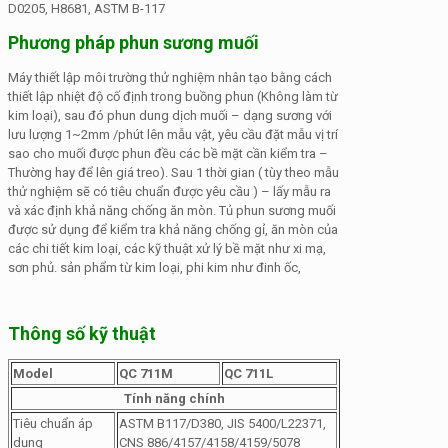
D0205, H8681, ASTM B-117
Phương pháp phun sương muối
Máy thiết lập môi trường thử nghiệm nhân tạo bằng cách
thiết lập nhiệt độ cố định trong buồng phun (Không làm từ
kim loại), sau đó phun dung dịch muối – dạng sương với
lưu lượng 1~2mm /phút lên mẫu vật, yêu cầu đặt mẫu vị trí
sao cho muối được phun đều các bề mặt cần kiểm tra –
Thường hay để lên giá treo). Sau 1 thời gian ( tùy theo mẫu
thử nghiệm sẽ có tiêu chuẩn được yêu cầu ) – lấy mẫu ra
và xác định khả năng chống ăn mòn. Tủ phun sương muối
được sử dụng để kiểm tra khả năng chống gỉ, ăn mòn của
các chi tiết kim loại, các kỹ thuật xử lý bề mặt như xi mạ,
sơn phủ. sản phẩm từ kim loại, phi kim như đinh ốc,
Thông số kỹ thuật
Model
QC 711M
QC 711L
Tính năng chính
Tiêu chuẩn áp
ASTM B117/D380, JIS 5400/L22371,
dụng
CNS 886/4157/4158/4159/5078