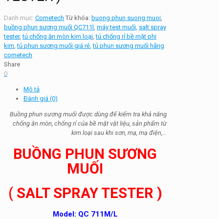
Danh mục:
Cometech
Từ khóa:
buong phun suong muoi
,
buồng phun sương muối QC711l
,
máy test muối
,
salt spray
tester
,
tủ chống ăn mòn kim loại
,
tủ chống rỉ bề mặt phi
kim
,
tủ phun sương muối giá rẻ
,
tủ phun sương muối hãng
cometech
Share
0
Mô tả
Đánh giá (0)
Buồng phun sương muối được dùng để kiểm tra khả năng
chống ăn mòn, chống rỉ của bề mặt vật liệu, sản phẩm từ
kim loại sau khi sơn, mạ, mạ điện,…
BUỒNG PHUN SƯƠNG
MUỐI
( SALT SPRAY TESTER )
Model: QC 711M/L