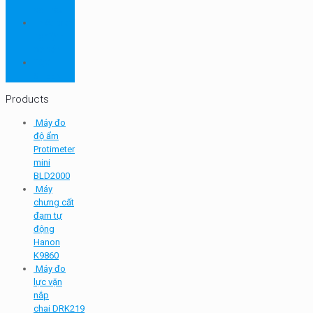
so màu
Thiết bị thí
nghiệm
cơ bản
TQC
SHEEN
Products
Máy đo
độ ẩm
Protimeter
mini
BLD2000
Máy
chưng cất
đạm tự
động
Hanon
K9860
Máy đo
lực vặn
nắp
chai DRK219