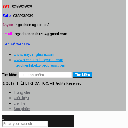
SĐT
: 0355935939
Zalo
: 0355935939
Skype
: ngochien.ngochien3
Email
: ngochiencnsh1604@gmail.com
Liên kết website
www.maythinghiem.com
www.hienhiltek.blogspot.com
ngochienhiltek.wordpress.com
Tìm kiếm:
Tìm kiếm
© 2019 THIẾT BỊ KHOA HỌC. All Rights Reserved
Trang chủ
Giới thiệu
Liên hệ
Sản phẩm
0