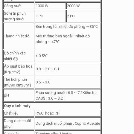
Công suất
1000 W
2000 W
Số vị trí phun
1 PC
2 PC
sương muối
Bên trong tủ : nhiệt độ phòng ~ 35℃
Thang nhiệt độ
Môi trường bên ngoài : Nhiệt độ
phòng ~ 47℃
Độ chính xác
± 0.5℃
nhiệt độ
Áp suất bão hòa
0.8 ~ 2.0 ± 0.1
(Kg/cm2)
Thể tích phun
0.5 ~ 3.0
(ml/80 cm2 /hr.)
Phun sương muối : 6.5 ~ 7.2Kiểm tra
pH
CASS : 3.0 ~ 3.2
Quy cách máy
Chất liệu
P.V.C. hoặc P.P
Dung dịch muối
Dung dịch muối phun , Cupric Acetate
phun
Gia nhiệt
Titanium alloy Heater