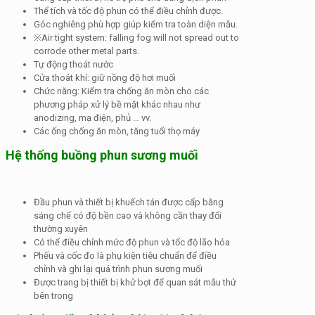
Thể tích và tốc độ phun có thể điều chỉnh được.
Góc nghiêng phù hợp giúp kiểm tra toàn diện mẫu.
※Air tight system: falling fog will not spread out to
corrode other metal parts.
Tự động thoát nước
Cửa thoát khí: giữ nồng độ hơi muối
Chức năng: Kiểm tra chống ăn mòn cho các
phương pháp xử lý bề mặt khác nhau như
anodizing, mạ điện, phủ … vv.
Các ống chống ăn mòn, tăng tuổi thọ máy
Hệ thống buồng phun sương muối
Đầu phun và thiết bị khuếch tán được cấp bằng
sáng chế có độ bền cao và không cần thay đổi
thường xuyên
Có thể điều chỉnh mức độ phun và tốc độ lão hóa
Phếu và cốc đo là phụ kiện tiêu chuẩn để điều
chỉnh và ghi lại quá trình phun sương muối
Được trang bị thiết bị khử bọt để quan sát mẫu thử
bên trong