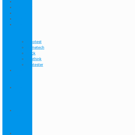
Ellab
Protimeter
Rhopoint
RION
Thiết bị
ngành
bao bì
Arcotest
Cometech
Drick
Labthink
Pubtester
Thiết bị
ngành
dược
Thiết bị
ngành
môi
trường
Thiết bị
ngành
sơn - mực
in
Thiết bị