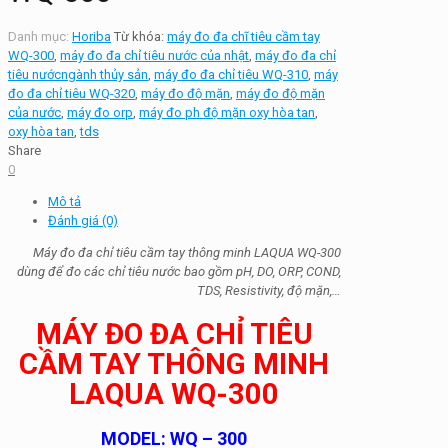
Danh mục:
Horiba
Từ khóa:
máy đo đa chĩ tiêu cầm tay
WQ-300
,
máy đo đa chỉ tiêu nước của nhật
,
máy đo đa chỉ
tiêu nướcngành thủy sản
,
máy đo đa chỉ tiêu WQ-310
,
máy
đo đa chỉ tiêu WQ-320
,
máy đo độ mặn
,
máy đo độ mặn
của nước
,
máy đo orp
,
máy đo ph độ mặn oxy hòa tan
,
oxy hòa tan
,
tds
Share
0
Mô tả
Đánh giá (0)
Máy đo đa chỉ tiêu cầm tay thông minh LAQUA WQ-300
dùng để đo các chỉ tiêu nước bao gồm pH, DO, ORP, COND,
TDS, Resistivity, độ mặn,…
MÁY ĐO ĐA CHỈ TIÊU
CẦM TAY THÔNG MINH
LAQUA WQ-300
MODEL: WQ – 300