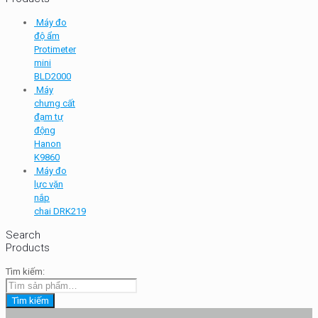
Máy đo
độ ẩm
Protimeter
mini
BLD2000
Máy
chưng cất
đạm tự
động
Hanon
K9860
Máy đo
lực vặn
nắp
chai DRK219
Search
Products
Tìm kiếm:
Tìm kiếm