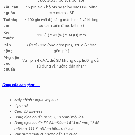
trượt (ABS / polycarbonate)
Yêu cầu
4 x pin AA / bộ pin hoặc bộ sạc USB bằng
nguồn
cáp micro USB
Tuổithọ
> 100 giờ (với độ sáng màn hình 3 và không
pin
có cảm biến được kết nối)
Kích
220 (L) x 90 (W) x 34 (H) mm
thước
Cân
Xấp xỉ 400g (bao gồm pin), 320 g (không
nặng
gồm pin)
Phụ kiện
Vali, pin 4 x AA, thẻ SD không dây, hướng dẫn
tiêu
sử dụng và hướng dẫn nhanh
chuẩn
Cung cấp bao gồm:
Máy chính Laqua WQ-300
4 pin AA
Card SD wireless
Dung dịch chuẩn pH 4, 7, 10 60ml mỗi loại
Dung dịch chuẩn EC 84mS/cm 1413 mS/cm, 12.88
mS/cm, 111.8 mS/cm 60ml mỗi loại
Vali đựng máy và hướng dẫn sử dụng.