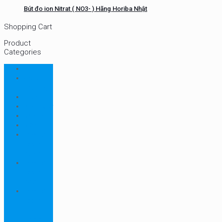
Bút đo ion Nitrat ( NO3- ) Hãng Horiba Nhật
Shopping Cart
Product
Categories
CHN
Chưa
phân loại
Ellab
Protimeter
Rhopoint
RION
Thiết bị
ngành
bao bì
Thiết bị
ngành
dược
Thiết bị
ngành
môi
trường