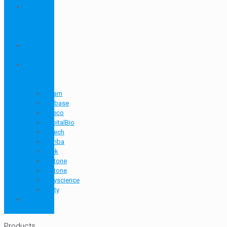
Thiết bị
ngành
sơn - mực
in
Thiết bị
so màu
Thiết bị thí
nghiệm
cơ bản
Adam
Biobase
Boeco
CapitalBio
Eutech
Horiba
Htek
Metone
Metone
Polyscience
Unity
TQC
SHEEN
Products