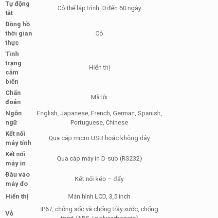
Tự động
Có thể lập trình: 0 đến 60 ngày
tắt
Đồng hồ
thời gian
Có
thực
Tình
trạng
Hiển thị
cảm
biến
Chẩn
Mã lỗi
đoán
Ngôn
English, Japanese, French, German, Spanish,
ngữ
Portuguese, Chinese
Kết nối
Qua cáp micro USB hoặc không dây
máy tính
Kết nối
Qua cáp máy in D-sub (RS232)
máy in
Đầu vào
Kết nối kéo – đẩy
máy đo
Hiển thị
Màn hình LCD, 3,5 inch
IP67, chống sốc và chống trầy xước, chống
Vỏ