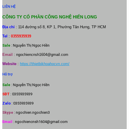
LIÊN HỆ
CÔNG TY CỔ PHẦN CÔNG NGHỆ HIỂN LONG
Địa chỉ
: 114 đường số 8, KP 1, Phường Tân Hưng, TP HCM
Tel
:
0355935939
Sale
: Nguyễn Thị Ngọc Hiền
Email
:
ngochiencnsh1604@gmail.com
Website
:
https://thietbikhoahocvn.com/
Hỗ trợ
Sale
: Nguyễn Thị Ngọc Hiền
SĐT
: 0355935939
Zalo
: 0355935939
Skype
: ngochien.ngochien3
Email
: ngochiencnsh1604@gmail.com