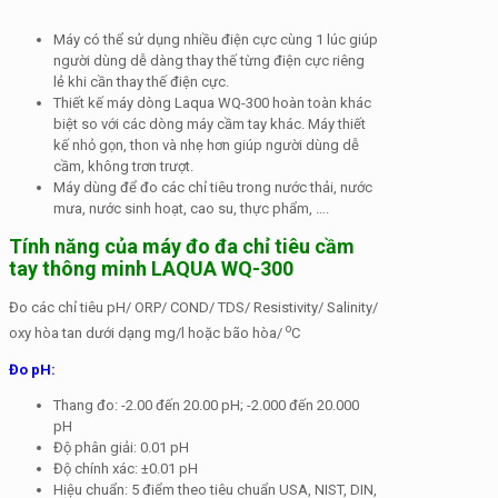
Máy có thể sử dụng nhiều điện cực cùng 1 lúc giúp
người dùng dễ dàng thay thế từng điện cực riêng
lẻ khi cần thay thế điện cực.
Thiết kế máy dòng Laqua WQ-300 hoàn toàn khác
biệt so với các dòng máy cầm tay khác. Máy thiết
kế nhỏ gọn, thon và nhẹ hơn giúp người dùng dễ
cầm, không trơn trượt.
Máy dùng để đo các chỉ tiêu trong nước thải, nước
mưa, nước sinh hoạt, cao su, thực phẩm, ….
Tính năng của máy đo đa chỉ tiêu cầm
tay thông minh LAQUA WQ-300
Đo các chỉ tiêu pH/ ORP/ COND/ TDS/ Resistivity/ Salinity/
o
oxy hòa tan dưới dạng mg/l hoặc bão hòa/
C
Đo pH:
Thang đo: -2.00 đến 20.00 pH; -2.000 đến 20.000
pH
Độ phân giải: 0.01 pH
Độ chính xác: ±0.01 pH
Hiệu chuẩn: 5 điểm theo tiêu chuẩn USA, NIST, DIN,