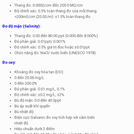
Thang đo: 0.000Ω/cm đến 200.0 MΩ/cm
Độ chính xác: 0.5% toàn thang đo của mỗi thang;
>200mS/cm (20.0S/m): ±1.5% toàn thang đo.
Đo độ mặn (Salinity):
Thang đo: 0.00 đến 80.00 ppt (0.000 đến 8.000%)
Độ phân giải: 0.01ppt/ 0.001%
Độ chính xác: 0.5% giá trị đọc hoặc ±0.01ppt
Chức năng đo: NaCl/ nước biển (UNESCO 1978)
Đo oxy:
Khoảng đo oxy hòa tan (DO):
0 đến 20.00 mg/L
0 đến 200.0%
Độ phân giải: 0.01 mg/L, 0.1%
Độ chính xác: ±0.2 mg/L, ±2%
Bù độ mặn: 0.0 đến 40.0ppt
Bù áp suất khí quyển
Bù nhiệt độ
Điện cực Galvanic đo oxy tích hợp với cảm biến
nhiệt độ
Hiệu chuẩn dưới 2 điểm