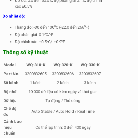
Đo O2: 0.0 đến 50.0%; độ phân giải 0.1%; độ chính
xác ±0.5%
Đo nhiệt độ:
o
o
Thang đo: -30 đến 130
C (-22.0 đến 266
F)
o
o
Độ phân giải: 0.1
C/
F
o
o
Độ chính xác: ±0.5
C/: ±0.9
F
Thông số kỹ thuật
Model
WQ-310-K
WQ-320-K
WQ-330-K
Part No.
3200832605
3200832606
3200832607
Số kênh
1 kênh
2 kênh
3 kênh
Bộ nhớ
10.000 dữ liệu có kèm ngày và thời gian
Dữ liệu
Tự động / Thủ công
Chế độ
Auto Stable / Auto Hold / Real Time
đo
Cảnh báo
hiệu
Có thể lập trình: 0 đến 400 ngày
chuẩn