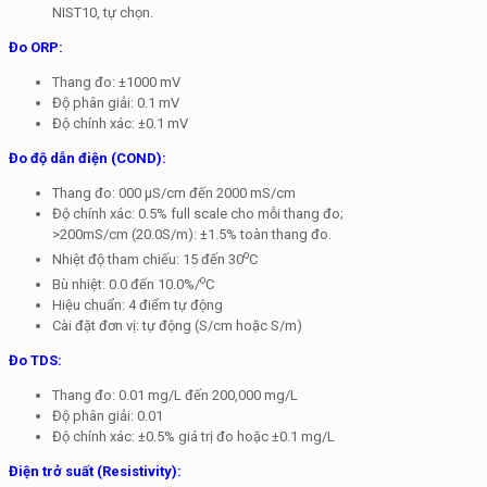
NIST10, tự chọn.
Đo ORP:
Thang đo: ±1000 mV
Độ phân giải: 0.1 mV
Độ chính xác: ±0.1 mV
Đo độ dẫn điện (COND):
Thang đo: 000 μS/cm đến 2000 mS/cm
Độ chính xác: 0.5% full scale cho mỗi thang đo;
>200mS/cm (20.0S/m): ±1.5% toàn thang đo.
o
Nhiệt độ tham chiếu: 15 đến 30
C
o
Bù nhiệt: 0.0 đến 10.0%/
C
Hiệu chuẩn: 4 điểm tự động
Cài đặt đơn vị: tự động (S/cm hoặc S/m)
Đo TDS:
Thang đo: 0.01 mg/L đến 200,000 mg/L
Độ phân giải: 0.01
Độ chính xác: ±0.5% giá trị đo hoặc ±0.1 mg/L
Điện trở suất (Resistivity):