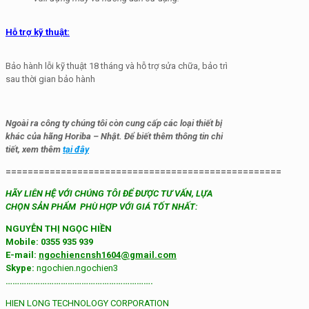
Hỗ trợ kỹ thuật:
Bảo hành lỗi kỹ thuật 18 tháng và hỗ trợ sửa chữa, bảo trì
sau thời gian bảo hành
Ngoài ra công ty chúng tôi còn cung cấp các loại thiết bị
khác của hãng Horiba – Nhật. Để biết thêm thông tin chi
tiết, xem thêm
tại đây
==================================================
HÃY LIÊN HỆ VỚI CHÚNG TÔI ĐỂ ĐƯỢC TƯ VẤN, LỰA
CHỌN SẢN PHẨM PHÙ HỢP VỚI GIÁ TỐT NHẤT:
NGUYỄN THỊ NGỌC HIỀN
Mobile: 0355 935 939
E-mail:
ngochiencnsh1604@gmail.com
Skype:
ngochien.ngochien3
……………………………………………………….
HIEN LONG TECHNOLOGY CORPORATION