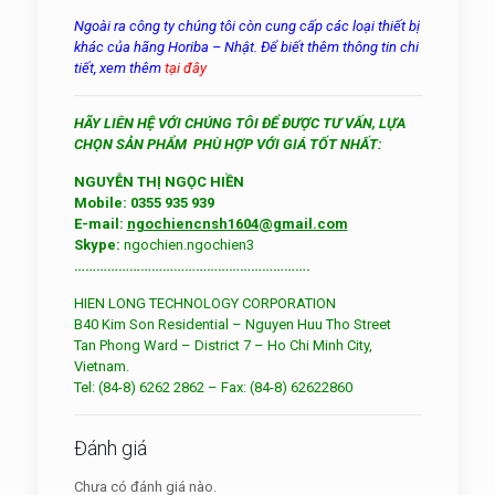
Ngoài ra công ty chúng tôi còn cung cấp các loại thiết bị
khác của hãng Horiba – Nhật. Để biết thêm thông tin chi
tiết, xem thêm
tại đây
HÃY LIÊN HỆ VỚI CHÚNG TÔI ĐỂ ĐƯỢC TƯ VẤN, LỰA
CHỌN SẢN PHẨM PHÙ HỢP VỚI GIÁ TỐT NHẤT:
NGUYỄN THỊ NGỌC HIỀN
Mobile: 0355 935 939
E-mail:
ngochiencnsh1604@gmail.com
Skype:
ngochien.ngochien3
……………………………………………………….
HIEN LONG TECHNOLOGY CORPORATION
B40 Kim Son Residential – Nguyen Huu Tho Street
Tan Phong Ward – District 7 – Ho Chi Minh City,
Vietnam.
Tel: (84-8) 6262 2862 – Fax: (84-8) 62622860
Đánh giá
Chưa có đánh giá nào.