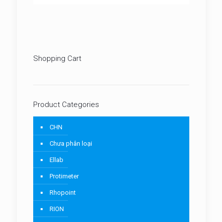
Shopping Cart
Product Categories
CHN
Chưa phân loại
Ellab
Protimeter
Rhopoint
RION