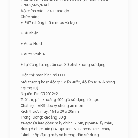
27888/442/NaCl
Độ chính xác: ±2% thang đo
Chức năng:
+ IP67 (chống thấm nước và bụi)
+ Bù nhiệt
+ Auto Hold
+ Auto Stable
+ Tự động tắt nguồn sau 30 phút không sử dụng.
Hiện thị: màn hình số LCD
o
Môi trường hoạt động: 5 đến 40
C, độ ẩm 85% (không
ngưng tụ)
Nguồn: Pin CR2032x2
Tuổi thọ pin: khoảng 400 giờ sử dụng liên tục
Chất liệu: ABS eboxy chống ăn mòn.
Kích thước máy: 164 x 29 x 20mm
Trọng lượng: khoảng 50 g
Cung cấp bao gồm
:
máy chính, 2 pin, pipette lấy mẫu,
dung dịch chuẩn (1413µS/cm & 12.88mS/cm, chai/
14ml), hộp đựng máy và hướng dẫn sử dụng.