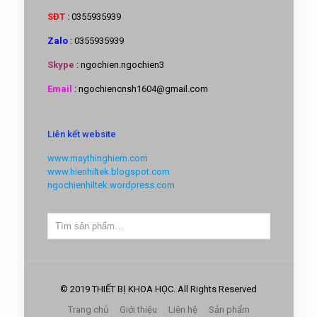
SĐT
: 0355935939
Zalo
: 0355935939
Skype
: ngochien.ngochien3
Email
: ngochiencnsh1604@gmail.com
Liên kết website
www.maythinghiem.com
www.hienhiltek.blogspot.com
ngochienhiltek.wordpress.com
© 2019 THIẾT BỊ KHOA HỌC. All Rights Reserved
Trang chủ
Giới thiệu
Liên hệ
Sản phẩm