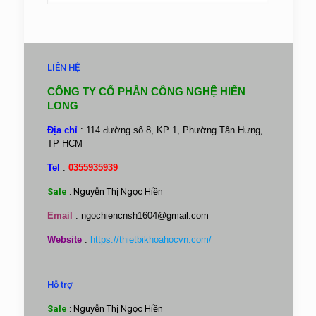
LIÊN HỆ
CÔNG TY CỔ PHẦN CÔNG NGHỆ HIỂN
LONG
Địa chỉ
: 114 đường số 8, KP 1, Phường Tân Hưng,
TP HCM
Tel
:
0355935939
Sale
: Nguyễn Thị Ngọc Hiền
Email
:
ngochiencnsh1604@gmail.com
Website
:
https://thietbikhoahocvn.com/
Hỗ trợ
Sale
: Nguyễn Thị Ngọc Hiền