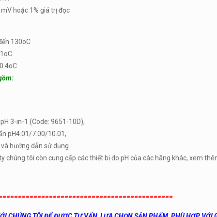
 mV hoặc 1% giá trị đọc
đến 130oC
.1oC
±0.4oC
gồm:
pH 3-in-1 (Code: 9651-10D),
ẩn pH4.01/7.00/10.01,
 và hướng dẫn sử dụng.
ty chúng tôi còn cung cấp các thiết bị đo pH của các hãng khác, xem th
=============================================
VỚI CHÚNG TÔI ĐỂ ĐƯỢC TƯ VẤN, LỰA CHỌN SẢN PHẨM PHÙ HỢP VỚI G