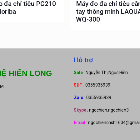
 đa chỉ tiêu PC210
Máy đo đa chỉ tiêu c
oriba
tay thông minh LAQU
WQ-300
Hỗ trợ
Ệ HIỂN LONG
Sale
: Nguyễn Thị Ngọc Hiền
SĐT
: 0355935939
CM
Zalo
: 0355935939
Skype
: ngochien.ngochien3
Email
: ngochiencnsh1604@gmai