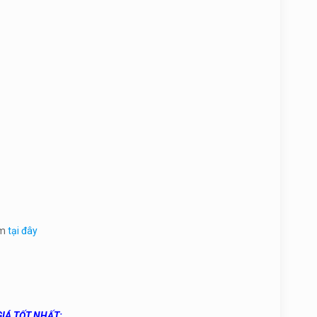
êm
tại đây
IÁ TỐT NHẤT: