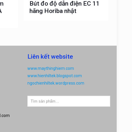
ầm
Bút đo độ dẫn điện EC 11
A
hãng Horiba nhật
Liên kết website
www.maythinghiem.com
www.hienhiltek.blogspot.com
ngochienhiltek.wordpress.com
l.com