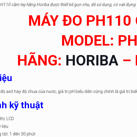
110 cầm tay hãng Horiba được thiết kế gọn nhẹ, dễ sử dụng, có vali đựng th
MÁY ĐO PH110
MODEL: P
HÃNG:
HORIBA
–
hiệu
độ axit hay độ chua của nước, giá trị pH biểu diễn cũng chính là giá trị b
nh kỹ thuật
thị: LCD
 liệu
 tắt: 1 đến 30 phút