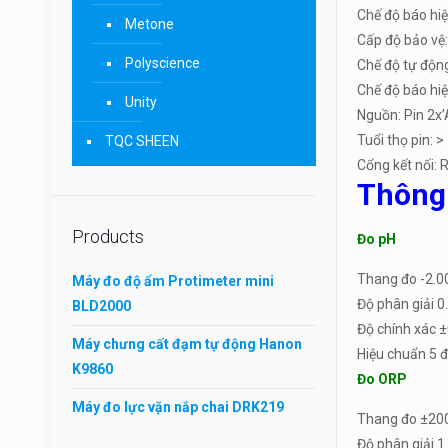
Chế độ báo hi
Metone
Cấp độ bảo vệ:
Polyscience
Chế độ tự động
Chế độ báo hi
Unity
Nguồn: Pin 2x
Tuổi thọ pin: >
TQC SHEEN
Cổng kết nối:
Thông 
Products
Đo pH
Thang đo -2.0
Máy đo độ ẩm Protimeter mini
Độ phân giải 0
BLD2000
Độ chính xác ±
Máy chưng cất đạm tự động Hanon
Hiệu chuẩn 5 
K9860
Đo ORP
Máy đo lực vặn nắp chai DRK219
Thang đo ±20
Độ phân giải 