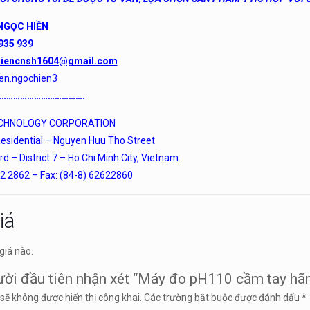
NGỌC HIỀN
 935 939
iencnsh1604@gmail.com
en.ngochien3
……………………………….
ECHNOLOGY CORPORATION
esidential – Nguyen Huu Tho Street
 – District 7 – Ho Chi Minh City, Vietnam.
62 2862 – Fax: (84-8) 62622860
iá
giá nào.
ười đầu tiên nhận xét “Máy đo pH110 cầm tay hã
sẽ không được hiển thị công khai.
Các trường bắt buộc được đánh dấu
*