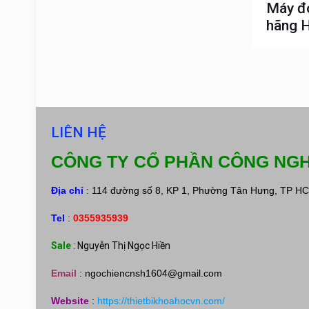
Máy đo
hãng H
LIÊN HỆ
CÔNG TY CỔ PHẦN CÔNG NGH
Địa chỉ
: 114 đường số 8, KP 1, Phường Tân Hưng, TP H
Tel
:
0355935939
Sale
: Nguyễn Thị Ngọc Hiền
Email
:
ngochiencnsh1604@gmail.com
Website
:
https://thietbikhoahocvn.com/