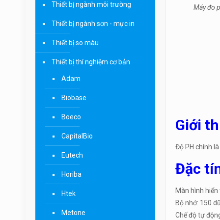
Thiết bị ngành môi trường
Máy đo pH
Thiết bị ngành sơn - mực in
Thiết bị so màu
Thiết bị thí nghiệm cơ bản
Adam
Biobase
Boeco
Giới t
CapitalBio
Độ PH chính là 
Eutech
Đặc tí
Horiba
Màn hình hiển 
Htek
Bộ nhớ: 150 dữ
Metone
Chế độ tự động