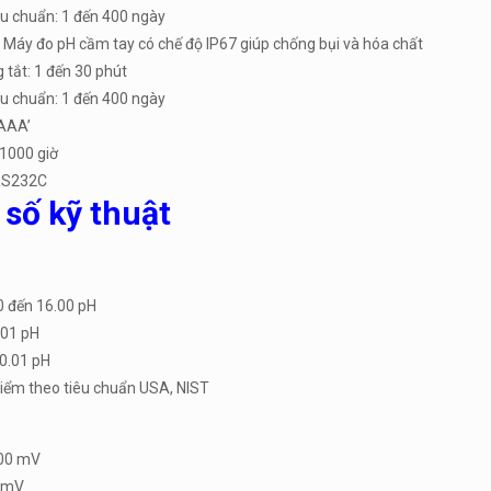
ệu chuẩn: 1 đến 400 ngày
 Máy đo pH cầm tay có chế độ IP67 giúp chống bụi và hóa chất
 tắt: 1 đến 30 phút
ệu chuẩn: 1 đến 400 ngày
’AAA’
 1000 giờ
 RS232C
số kỹ thuật
0 đến 16.00 pH
.01 pH
0.01 pH
điểm theo tiêu chuẩn USA, NIST
00 mV
1 mV