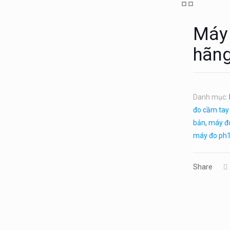
Máy
hãng
Danh mục:
đo cầm tay
bản
,
máy đo
máy đo ph1
Share