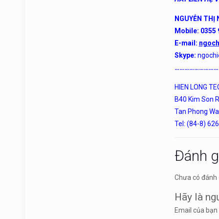
NGUYỄN THỊ 
Mobile: 0355
E-mail:
ngoch
Skype:
ngochi
………………………
HIEN LONG T
B40 Kim Son R
Tan Phong Ward
Tel: (84-8) 62
Đánh g
Chưa có đánh 
Hãy là ng
Email của bạn 