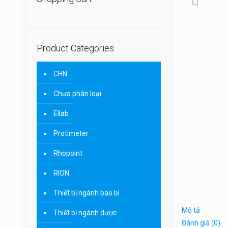
Product Categories
CHN
Chưa phân loại
Ellab
Protimeter
Rhopoint
RION
Thiết bị ngành bao bì
Mô tả
Thiết bị ngành dược
Đánh giá (0)