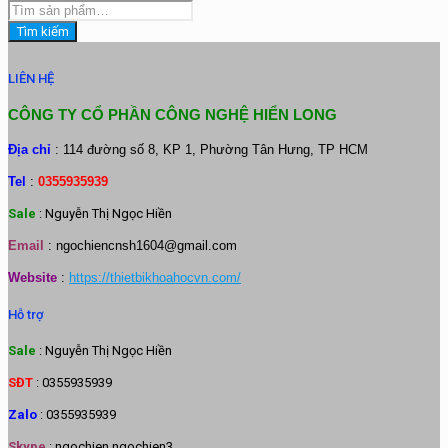
Tìm kiếm
LIÊN HỆ
CÔNG TY CỔ PHẦN CÔNG NGHỆ HIỂN LONG
Địa chỉ
: 114 đường số 8, KP 1, Phường Tân Hưng, TP HCM
Tel
:
0355935939
Sale
: Nguyễn Thị Ngọc Hiền
Email
:
ngochiencnsh1604@gmail.com
Website
:
https://thietbikhoahocvn.com/
Hỗ trợ
Sale
: Nguyễn Thị Ngọc Hiền
SĐT
: 0355935939
Zalo
: 0355935939
Skype
: ngochien.ngochien3