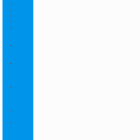
Ellab
Protimeter
Rhopoint
RION
Thiết bị
ngành
bao bì
Thiết bị
ngành
dược
Thiết bị
ngành
môi
trường
Thiết bị
ngành
sơn - mực
in
Thiết bị
so màu
Thiết bị thí
nghiệm
cơ bản