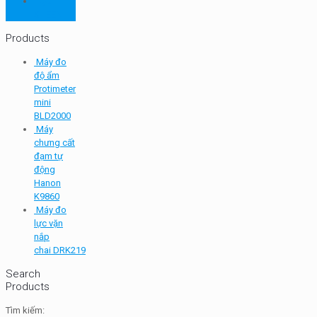
TQC
SHEEN
Products
Máy đo
độ ẩm
Protimeter
mini
BLD2000
Máy
chưng cất
đạm tự
động
Hanon
K9860
Máy đo
lực vặn
nắp
chai DRK219
Search
Products
Tìm kiếm: