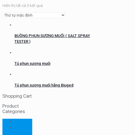
Hiển thị tất cả 3 kết quả
BUỒNG PHUN SƯƠNG MUỐI ( SALT SPRAY
TESTER )
Tủ phun sương muối
Tủ phun sương muối hãng Biuged
Shopping Cart
Product
Categories
CHN
Chưa
phân loại