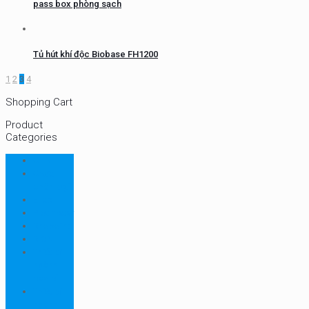
pass box phòng sạch
Tủ hút khí độc Biobase FH1200
1
2
3
4
Shopping Cart
Product
Categories
CHN
Chưa
phân loại
Ellab
Protimeter
Rhopoint
RION
Thiết bị
ngành
bao bì
Thiết bị
ngành