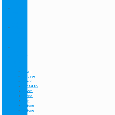
dược
Thiết bị
ngành
môi
trường
Thiết bị
ngành
sơn - mực
in
Thiết bị
so màu
Thiết bị thí
nghiệm
cơ bản
Adam
Biobase
Boeco
CapitalBio
Eutech
Horiba
Htek
Metone
Metone