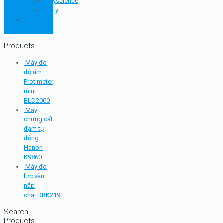
Polyscience
Unity
TQC
SHEEN
Products
Máy đo
độ ẩm
Protimeter
mini
BLD2000
Máy
chưng cất
đạm tự
động
Hanon
K9860
Máy đo
lực vặn
nắp
chai DRK219
Search
Products