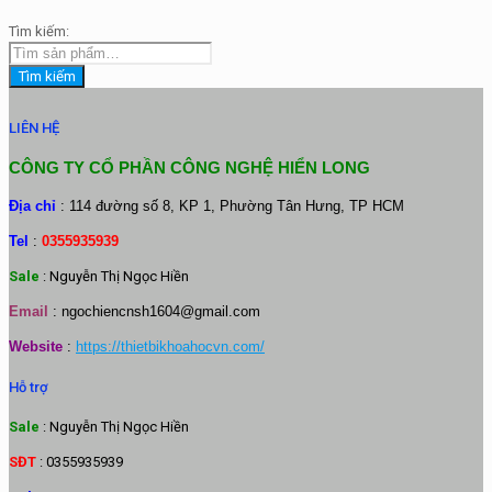
Tìm kiếm:
Tìm kiếm
LIÊN HỆ
CÔNG TY CỔ PHẦN CÔNG NGHỆ HIỂN LONG
Địa chỉ
: 114 đường số 8, KP 1, Phường Tân Hưng, TP HCM
Tel
:
0355935939
Sale
: Nguyễn Thị Ngọc Hiền
Email
:
ngochiencnsh1604@gmail.com
Website
:
https://thietbikhoahocvn.com/
Hỗ trợ
Sale
: Nguyễn Thị Ngọc Hiền
SĐT
: 0355935939