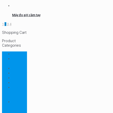
Máy đo pH cầm tay
1
2
3
4
Shopping Cart
Product
Categories
CHN
Chưa
phân loại
Ellab
Protimeter
Rhopoint
RION
Thiết bị
ngành
bao bì
Thiết bị
ngành
dược