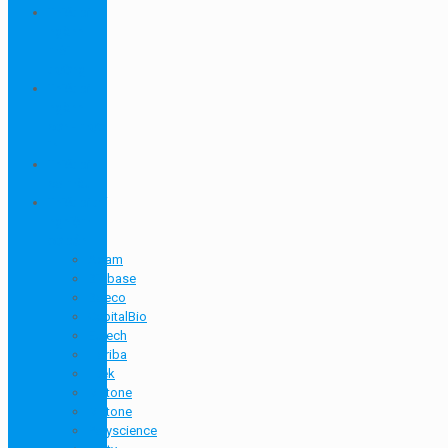
Thiết bị
ngành
môi
trường
Thiết bị
ngành
sơn - mực
in
Thiết bị
so màu
Thiết bị thí
nghiệm
cơ bản
Adam
Biobase
Boeco
CapitalBio
Eutech
Horiba
Htek
Metone
Metone
Polyscience