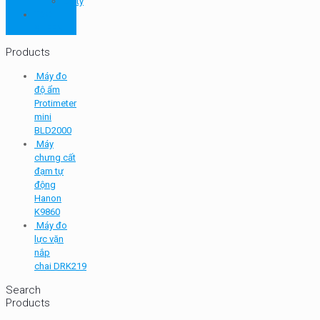
Unity
TQC
SHEEN
Products
Máy đo
độ ẩm
Protimeter
mini
BLD2000
Máy
chưng cất
đạm tự
động
Hanon
K9860
Máy đo
lực vặn
nắp
chai DRK219
Search
Products