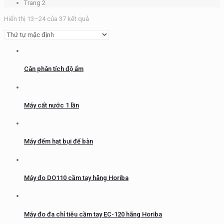
Trang 2
Hiển thị 13–24 của 37 kết quả
Cân phân tích độ ẩm
Máy cất nước 1 lần
Máy đếm hạt bụi để bàn
Máy đo DO110 cầm tay hãng Horiba
Máy đo đa chỉ tiêu cầm tay EC-120 hãng Horiba