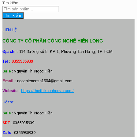
Tìm kiếm:
Tìm kiếm
LIÊN HỆ
CÔNG TY CỔ PHẦN CÔNG NGHỆ HIỂN LONG
Địa chỉ
: 114 đường số 8, KP 1, Phường Tân Hưng, TP HCM
Tel
:
0355935939
Sale
: Nguyễn Thị Ngọc Hiền
Email
:
ngochiencnsh1604@gmail.com
Website
:
https://thietbikhoahocvn.com/
Hỗ trợ
Sale
: Nguyễn Thị Ngọc Hiền
SĐT
: 0355935939
Zalo
: 0355935939