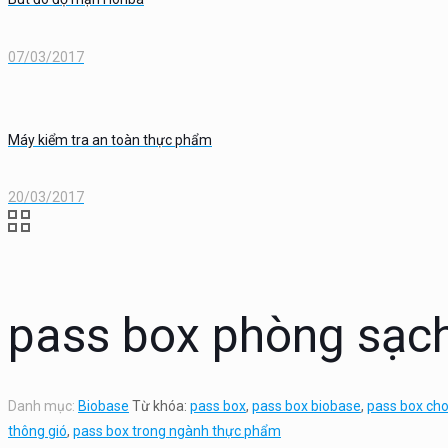
07/03/2017
Máy kiểm tra an toàn thực phẩm
20/03/2017
pass box phòng sạc
Danh mục:
Biobase
Từ khóa:
pass box
,
pass box biobase
,
pass box ch
thông gió
,
pass box trong ngành thực phẩm