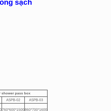
hòng sạch
r shower pass box
ASPB-02
ASPB-03
0
760*600*1500
860*700*1600