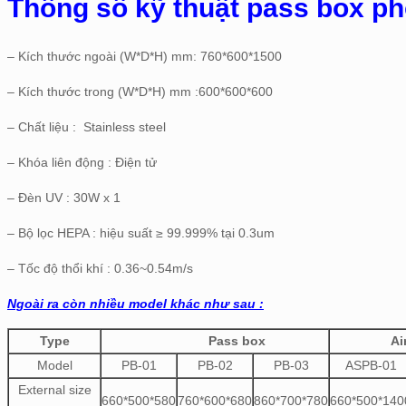
Thông số kỹ thuật pass box p
– Kích thước ngoài (W*D*H) mm: 760*600*1500
– Kích thước trong (W*D*H) mm :600*600*600
– Chất liệu : Stainless steel
– Khóa liên động : Điện tử
– Đèn UV : 30W x 1
– Bộ lọc HEPA : hiệu suất ≥ 99.999% tại 0.3um
– Tốc độ thổi khí : 0.36~0.54m/s
Ngoài ra còn nhiều model khác như sau :
Type
Pass box
Ai
Model
PB-01
PB-02
PB-03
ASPB-01
External size
660*500*580
760*600*680
860*700*780
660*500*140