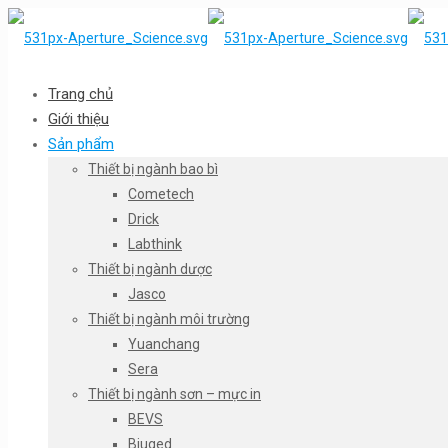
Trang chủ
Giới thiệu
Sản phẩm
Thiết bị ngành bao bì
Cometech
Drick
Labthink
Thiết bị ngành dược
Jasco
Thiết bị ngành môi trường
Yuanchang
Sera
Thiết bị ngành sơn – mực in
BEVS
Biuged