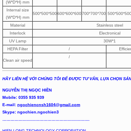
(W*D*H) mm
Internal size
500*500*500
600*600*600
700*700*700
500*500*50
(W*D*H) mm
Material
Stainless steel
Interlock
Electronical
UV Lamp
30W*1
HEPA Filter
/
Effici
/
Clean air speed
HÃY LIÊN HỆ VỚI CHÚNG TÔI ĐỂ ĐƯỢC TƯ VẤN, LỰA CHỌN SẢ
NGUYỄN THỊ NGỌC HIỀN
Mobile: 0355 935 939
E-mail:
ngochiencnsh1604@gmail.com
Skype:
ngochien.ngochien3
……………………………………………………….
HIEN LONG TECHNOLOGY CORPORATION