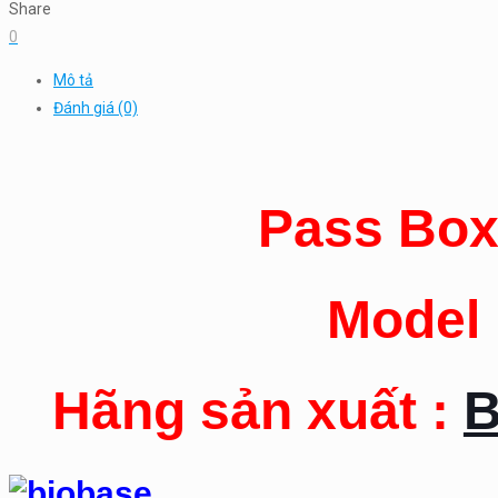
Share
0
Mô tả
Đánh giá (0)
Pass Box
Model 
Hãng sản xuất :
B