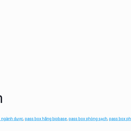
h
o ngành dược
,
pass box hãng biobase
,
pass box phòng sạch
,
pass box p