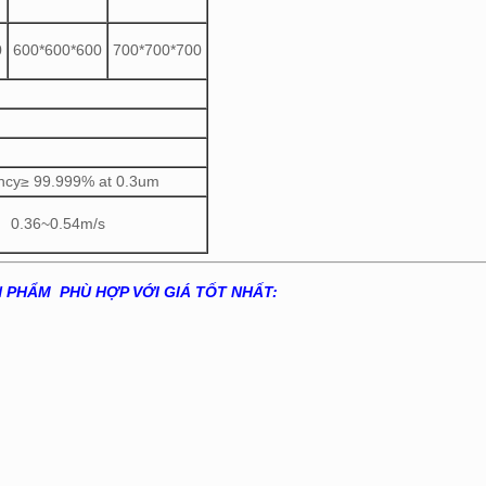
0
600*600*600
700*700*700
ency≥ 99.999% at 0.3um
0.36~0.54m/s
N PHẨM PHÙ HỢP VỚI GIÁ TỐT NHẤT: