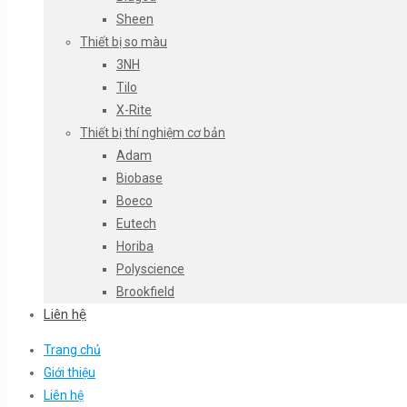
Sheen
Thiết bị so màu
3NH
Tilo
X-Rite
Thiết bị thí nghiệm cơ bản
Adam
Biobase
Boeco
Eutech
Horiba
Polyscience
Brookfield
Liên hệ
Trang chủ
Giới thiệu
Liên hệ