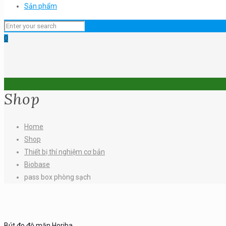
Sản phẩm
0
Shop
Home
Shop
Thiết bị thí nghiệm cơ bản
Biobase
pass box phòng sạch
Bút đo độ mặn Horiba