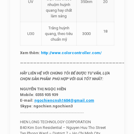
UV
350nm
20
nhuộm huỳnh
quang hay chất
làm sáng
Trắng huỳnh
18
U30
quang, theo tiêu
3000
chuẩn mỹ
Xem thêm:
http://www.colorcontroller.com/
—————————————————————————————————-
HÃY LIÊN HỆ VỚI CHÚNG TÔI ĐỂ ĐƯỢC TƯ VẤN, LỰA
CHỌN SẢN PHẨM PHÙ HỢP VỚI GIÁ TỐT NHẤT:
NGUYỄN THỊ NGỌC HIỀN
Mobile: 0355 935 939
E-mail:
ngochiencnsh1604@gmail.com
Skype:
ngochien.ngochien3
……………………………………………………….
HIEN LONG TECHNOLOGY CORPORATION
B40 Kim Son Residential – Nguyen Huu Tho Street
Tan Phong Ward – District 7 – Ho Chi Minh City,