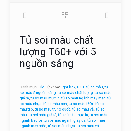
Tủ soi màu chất
lượng T60+ với 5
nguồn sáng
Danh mục:
Tilo
Từ khóa:
light box
,
t60+
,
tủ so màu
,
tủ
so màu 5 nguồn sáng
,
tủ so màu chất lượng
,
tủ so màu
giá rẻ
,
tủ so màu mực in
,
tủ so màu ngành may mặc
,
tủ
so màu nhựa
,
tủ so màu sơn
,
tủ so màu t60+
,
tủ so
màu tilo
,
tủ so màu trung quốc
,
tủ so màu vải
,
tủ soi
màu
,
tủ soi màu giá rẻ
,
tủ soi màu mực in
,
tủ soi màu
ngành bao bì
,
tủ soi màu ngành giày da
,
tủ soi màu
ngành may mặc
,
tủ soi màu nhựa
,
tủ soi màu vải