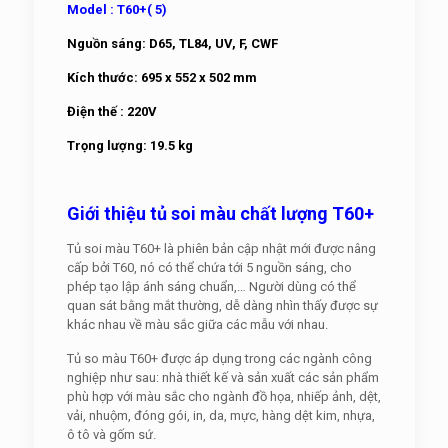
Model : T60+( 5)
Nguồn sáng: D65, TL84, UV, F, CWF
Kích thước: 695 x 552 x 502 mm
Điện thế : 220V
Trọng lượng: 19.5 kg
Giới thiệu tủ soi màu chất lượng T60+
Tủ soi màu T60+ là phiên bản cập nhật mới được nâng
cấp bởi T60, nó có thể chứa tới 5 nguồn sáng, cho
phép tạo lập ánh sáng chuẩn,… Người dùng có thể
quan sát bằng mắt thường, dễ dàng nhìn thấy được sự
khác nhau về màu sắc giữa các mẫu với nhau.
Tủ so màu T60+ được áp dụng trong các ngành công
nghiệp như sau: nhà thiết kế và sản xuất các sản phẩm
phù hợp với màu sắc cho ngành đồ họa, nhiếp ảnh, dệt,
vải, nhuộm, đóng gói, in, da, mực, hàng dệt kim, nhựa,
ô tô và gốm sứ.