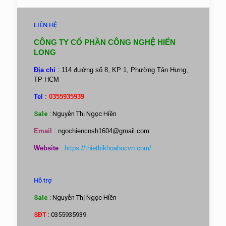
LIÊN HỆ
CÔNG TY CỔ PHẦN CÔNG NGHỆ HIỂN
LONG
Địa chỉ
: 114 đường số 8, KP 1, Phường Tân Hưng,
TP HCM
Tel
:
0355935939
Sale
: Nguyễn Thị Ngọc Hiền
Email
:
ngochiencnsh1604@gmail.com
Website
:
https://thietbikhoahocvn.com/
Hỗ trợ
Sale
: Nguyễn Thị Ngọc Hiền
SĐT
: 0355935939