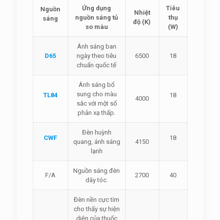
Ứng dụng
Tiêu
Nguồn
Nhiệt
nguồn sáng tủ
thụ
sáng
độ (K)
so màu
(W)
Ánh sáng ban
D65
ngày theo tiêu
6500
18
chuẩn quốc tế
Ánh sáng bổ
sung cho màu
TL84
18
4000
sắc với một số
phản xạ thấp.
Đèn huỳnh
CWF
18
quang, ánh sáng
4150
lạnh
Nguồn sáng đèn
F/A
2700
40
dây tóc.
Đèn nền cực tím
cho thấy sự hiện
diện của thuốc