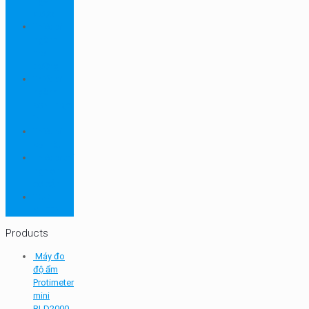
ngành
dược
Thiết bị
ngành
môi
trường
Thiết bị
ngành
sơn - mực
in
Thiết bị
so màu
Thiết bị thí
nghiệm
cơ bản
TQC
SHEEN
Products
Máy đo
độ ẩm
Protimeter
mini
BLD2000