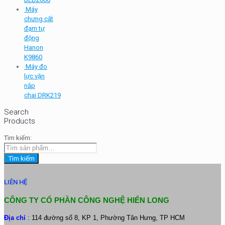
Máy
chưng cất
đạm tự
động
Hanon
K9860
Máy đo
lực vặn
nắp
chai DRK219
Search
Products
Tìm kiếm:
Tìm kiếm
LIÊN HỆ
CÔNG TY CỔ PHẦN CÔNG NGHỆ HIỂN LONG
Địa chỉ
: 114 đường số 8, KP 1, Phường Tân Hưng, TP HCM