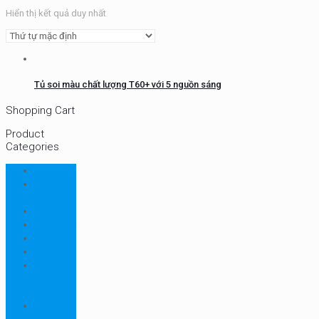
Hiển thị kết quả duy nhất
Tủ soi màu chất lượng T60+ với 5 nguồn sáng
Shopping Cart
Product
Categories
CHN
Chưa
phân loại
Ellab
Protimeter
Rhopoint
RION
Thiết bị
ngành
bao bì
Thiết bị