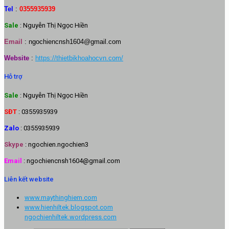
Tel
:
0355935939
Sale
: Nguyễn Thị Ngọc Hiền
Email
:
ngochiencnsh1604@gmail.com
Website
:
https://thietbikhoahocvn.com/
Hỗ trợ
Sale
: Nguyễn Thị Ngọc Hiền
SĐT
: 0355935939
Zalo
: 0355935939
Skype
: ngochien.ngochien3
Email
: ngochiencnsh1604@gmail.com
Liên kết website
www.maythinghiem.com
www.hienhiltek.blogspot.com
ngochienhiltek.wordpress.com