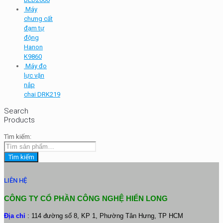
Máy
chưng cất
đạm tự
động
Hanon
K9860
Máy đo
lực vặn
nắp
chai DRK219
Search
Products
Tìm kiếm:
Tìm kiếm
LIÊN HỆ
CÔNG TY CỔ PHẦN CÔNG NGHỆ HIỂN LONG
Địa chỉ
: 114 đường số 8, KP 1, Phường Tân Hưng, TP HCM