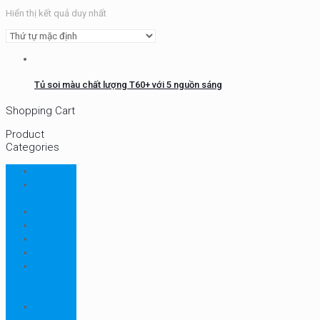
Hiển thị kết quả duy nhất
Tủ soi màu chất lượng T60+ với 5 nguồn sáng
Shopping Cart
Product
Categories
CHN
Chưa
phân loại
Ellab
Protimeter
Rhopoint
RION
Thiết bị
ngành
bao bì
Thiết bị