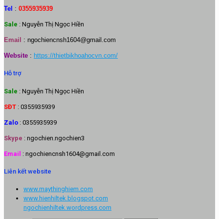
Tel
:
0355935939
Sale
: Nguyễn Thị Ngọc Hiền
Email
:
ngochiencnsh1604@gmail.com
Website
:
https://thietbikhoahocvn.com/
Hỗ trợ
Sale
: Nguyễn Thị Ngọc Hiền
SĐT
: 0355935939
Zalo
: 0355935939
Skype
: ngochien.ngochien3
Email
: ngochiencnsh1604@gmail.com
Liên kết website
www.maythinghiem.com
www.hienhiltek.blogspot.com
ngochienhiltek.wordpress.com