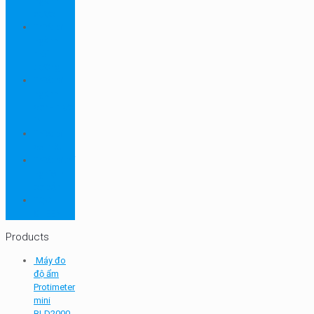
ngành
dược
Thiết bị
ngành
môi
trường
Thiết bị
ngành
sơn - mực
in
Thiết bị
so màu
Thiết bị thí
nghiệm
cơ bản
TQC
SHEEN
Products
Máy đo
độ ẩm
Protimeter
mini
BLD2000