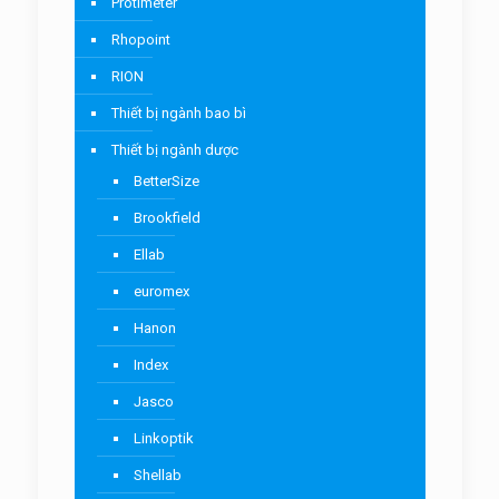
Protimeter
Rhopoint
RION
Thiết bị ngành bao bì
Thiết bị ngành dược
BetterSize
Brookfield
Ellab
euromex
Hanon
Index
Jasco
Linkoptik
Shellab