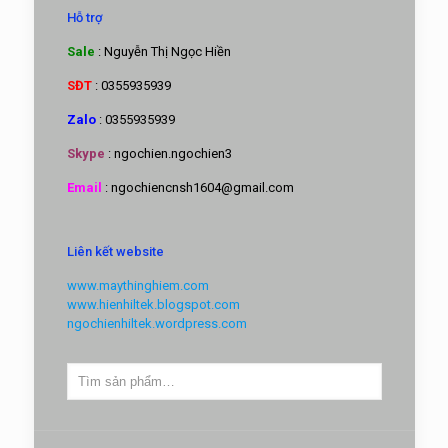
Hỗ trợ
Sale
: Nguyễn Thị Ngọc Hiền
SĐT
: 0355935939
Zalo
: 0355935939
Skype
: ngochien.ngochien3
Email
: ngochiencnsh1604@gmail.com
Liên kết website
www.maythinghiem.com
www.hienhiltek.blogspot.com
ngochienhiltek.wordpress.com