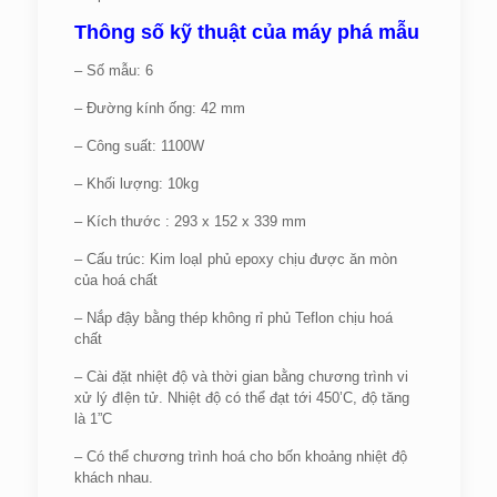
Thông số kỹ thuật của máy phá mẫu
– Số mẫu: 6
– Đường kính ống: 42 mm
– Công suất: 1100W
– Khối lượng: 10kg
– Kích thước : 293 x 152 x 339 mm
– Cấu trúc: Kim loạI phủ epoxy chịu được ăn mòn
của hoá chất
– Nắp đậy bằng thép không rỉ phủ Teflon chịu hoá
chất
– Cài đặt nhiệt độ và thời gian bằng chương trình vi
xử lý đIện tử. Nhiệt độ có thể đạt tới 450’C, độ tăng
là 1”C
– Có thể chương trình hoá cho bốn khoảng nhiệt độ
khách nhau.