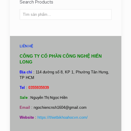
Search Products
LIÊN HỆ
CÔNG TY CỔ PHẦN CÔNG NGHỆ HIỂN
LONG
Địa chỉ
: 114 đường số 8, KP 1, Phường Tân Hưng,
TP HCM
Tel
:
0355935939
Sale
: Nguyễn Thị Ngọc Hiền
Email
:
ngochiencnsh1604@gmail.com
Website
:
https://thietbikhoahocvn.com/