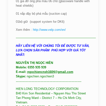
01 giá đỡ ống phá mẫu 06 chỗ (glassware handle with
heat shields)
01 nắp đậy bộ phá mẫu (suction cap)
01bộ giữ (support system for DK6)
Xem thêm :
http://www.velp.com/en/
——————————————————————————
HÃY LIÊN HỆ VỚI CHÚNG TÔI ĐỂ ĐƯỢC TƯ VẤN,
LỰA CHỌN SẢN PHẨM PHÙ HỢP VỚI GIÁ TỐT
NHẤT:
NGUYỄN THỊ NGỌC HIỀN
Mobile: 0355 935 939
E-mail:
ngochiencnsh1604@gmail.com
Skype:
ngochien.ngochien3
……………………………………………………….
HIEN LONG TECHNOLOGY CORPORATION
B40 Kim Son Residential – Nguyen Huu Tho Street
Tan Phong Ward – District 7 – Ho Chi Minh City,
Vietnam.