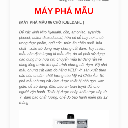
MÁY PHÁ MẪU
(MÁY PHÁ MẪU 06 CHỖ KJELDAHL )
Để xác định Nito Kjeldahl, cồn, amoniac, ayanide,
phenol, sulfur dioxedeacid, hữu có dễ bay hơi… có
trong thực phẩm, ngũ cốc, thức ăn chăn nuôi, hóa
chất …cần sử dụng máy chưng cất đạm. Tuy nhiên,
mẫu cần định lượng là mẫu rắn, do đó phải sử dụng
các dung môi hữu cơ, chuyển mẫu từ dạng rắn về
dạng lỏng trước khi quá trình chưng cất đạm. Bộ phá
mẫu chưng cất đạm do hãng VELP -Ý sản xuất theo
các tiêu chuẩn chất lượng của Mỹ và Châu Âu. Bộ
phá mẫu chưng cất đạm được thiết bị nhỏ gọn, đơn
giãn, dễ sử dụng, đảm bảo an toàn tuyệt đối cho
người vận hành. Thiết bị được nhập khẩu trực tiếp từ
Ý, đảm bảo chất lượng, chế độ bảo hành miễn phí 12
tháng.