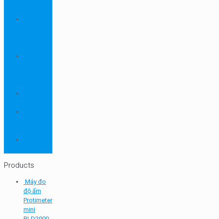
ngành
dược
Thiết bị
ngành
môi
trường
Thiết bị
ngành
sơn - mực
in
Thiết bị
so màu
Thiết bị thí
nghiệm
cơ bản
TQC
SHEEN
Products
Máy đo
độ ẩm
Protimeter
mini
BLD2000