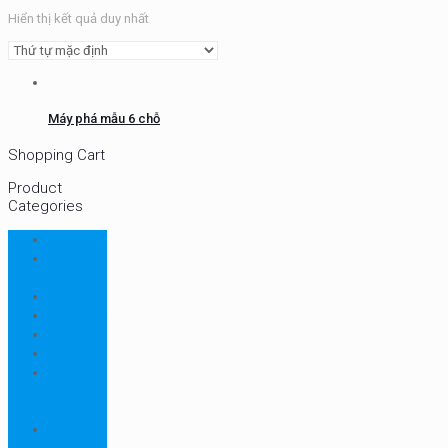
Hiển thị kết quả duy nhất
Máy phá mẫu 6 chỗ
Shopping Cart
Product
Categories
CHN
Chưa
phân loại
Ellab
Protimeter
Rhopoint
RION
Thiết bị
ngành
bao bì
Thiết bị