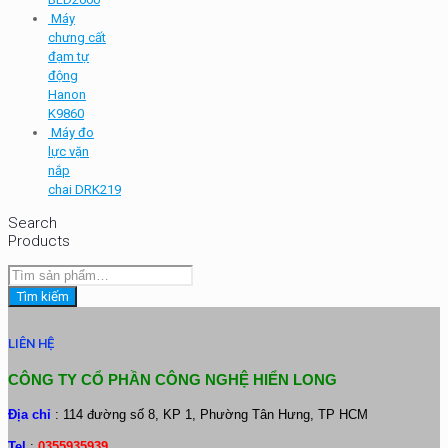
Máy
chưng cất
đạm tự
động
Hanon
K9860
Máy đo
lực vặn
nắp
chai DRK219
Search
Products
Tìm
kiếm:
Tìm kiếm
LIÊN HỆ
CÔNG TY CỔ PHẦN CÔNG NGHỆ HIỂN LONG
Địa chỉ
: 114 đường số 8, KP 1, Phường Tân Hưng, TP HCM
Tel
:
0355935939