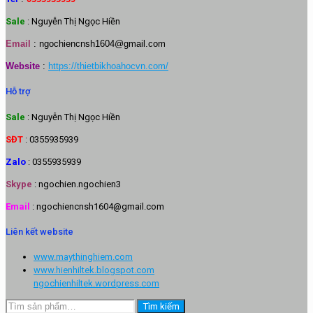
Sale
: Nguyễn Thị Ngọc Hiền
Email
:
ngochiencnsh1604@gmail.com
Website
:
https://thietbikhoahocvn.com/
Hỗ trợ
Sale
: Nguyễn Thị Ngọc Hiền
SĐT
: 0355935939
Zalo
: 0355935939
Skype
: ngochien.ngochien3
Email
: ngochiencnsh1604@gmail.com
Liên kết website
www.maythinghiem.com
www.hienhiltek.blogspot.com
ngochienhiltek.wordpress.com
Tìm
Tìm kiếm