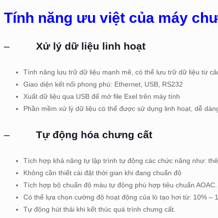
Tính năng ưu việt của máy ch
–
Xử lý dữ liệu linh hoạt
Tính năng lưu trữ dữ liệu mạnh mẽ, có thể lưu trữ dữ liệu từ câ
Giao diện kết nối phong phú: Ethernet, USB, RS232
Xuất dữ liệu qua USB để mở file Exel trên máy tính
Phần mềm xử lý dữ liệu có thể được sử dụng linh hoạt, dễ dàn
–
Tự động hóa chưng cất
Tích hợp khả năng tự lập trình tự động các chức năng như: th
Không cần thiết cài đặt thời gian khi đang chuẩn độ
Tích hợp bộ chuẩn độ màu tự động phù hợp tiêu chuẩn AOAC.
Có thể lựa chọn cường độ hoạt động của lò tạo hơi từ: 10% –
Tự động hút thải khi kết thúc quá trình chưng cất.