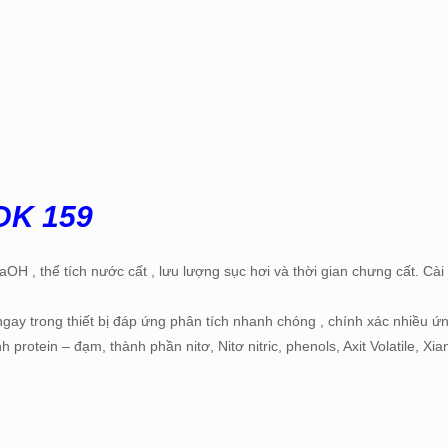
DK 159
 NaOH , thể tích nước cất , lưu lượng sục hơi và thời gian chưng cất. Cài
gay trong thiết bị đáp ứng phân tích nhanh chóng , chính xác nhiều ứ
protein – đạm, thành phần nitơ, Nitơ nitric, phenols, Axit Volatile, Xi