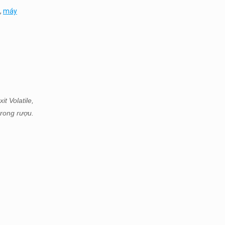
,
máy
t Volatile,
rong rượu.