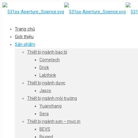
Trang chủ
Giới thiệu
Sản phẩm
Thiết bị ngành bao bì
Cometech
Drick
Labthink
Thiết bị ngành dược
Jasco
Thiết bị ngành môi trường
Yuanchang
Sera
Thiết bị ngành sơn – mực in
BEVS
Biuged