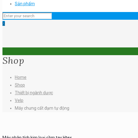
Sản phẩm
0
Shop
Home
Shop
Thiết bị ngành dược
Velp
Máy chưng cất đạm tự động
Máy phân tích kim loại cầm tay Htex