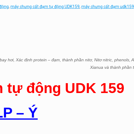
 động
,
máy chưng cất đạm tự động UDK159
,
máy chưng cất đạm udk159
hơi, Xác định protein – đạm, thành phần nitơ, Nitơ nitric, phenols, Axi
Xianua và thành phần t
m tự động UDK 159
P – Ý