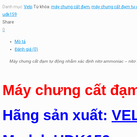
Danh mục:
Velp
Từ khóa:
máy chưng cất đạm
,
máy chưng cất đạm tự
udk159
Share
0
Mô tả
Đánh giá (0)
Máy chưng cất đạm tự động nhằm xác định nitơ ammoniac – nitơ bay 
Máy chưng cất đạ
Hãng sản xuất:
VEL