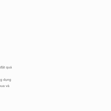
 đặt quá
ng dụng
anua và