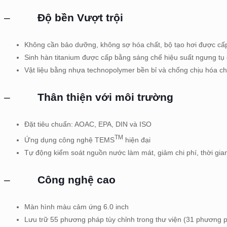
–
Độ bền Vượt trội
Không cần bảo dưỡng, không sợ hóa chất, bộ tạo hơi được cấ
Sinh hàn titanium được cấp bằng sáng chế hiệu suất ngưng tụ
Vật liệu bằng nhựa technopolymer bền bỉ và chống chịu hóa chấ
–
Thân thiện với môi trường
Đặt tiêu chuẩn: AOAC, EPA, DIN và ISO
TM
Ứng dụng công nghệ TEMS
hiện đại
Tự động kiểm soát nguồn nước làm mát, giảm chi phí, thời gia
–
Công nghệ cao
Màn hình màu cảm ứng 6.0 inch
Lưu trữ 55 phương pháp tùy chỉnh trong thư viện (31 phương p