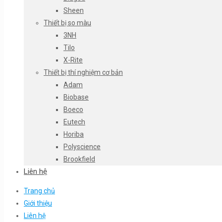
Sheen
Thiết bị so màu
3NH
Tilo
X-Rite
Thiết bị thí nghiệm cơ bản
Adam
Biobase
Boeco
Eutech
Horiba
Polyscience
Brookfield
Liên hệ
Trang chủ
Giới thiệu
Liên hệ