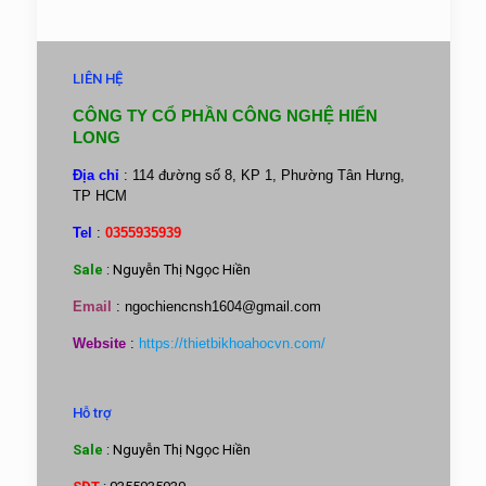
LIÊN HỆ
CÔNG TY CỔ PHẦN CÔNG NGHỆ HIỂN
LONG
Địa chỉ
: 114 đường số 8, KP 1, Phường Tân Hưng,
TP HCM
Tel
:
0355935939
Sale
: Nguyễn Thị Ngọc Hiền
Email
:
ngochiencnsh1604@gmail.com
Website
:
https://thietbikhoahocvn.com/
Hỗ trợ
Sale
: Nguyễn Thị Ngọc Hiền