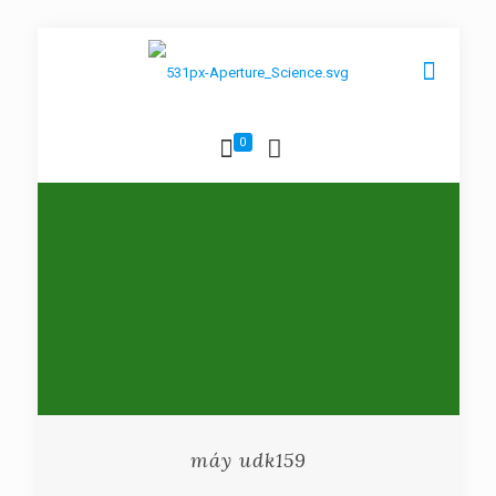
0
máy udk159