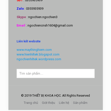
SĐT
: 0355935939
Zalo
: 0355935939
Skype
: ngochien.ngochien3
Email
: ngochiencnsh1604@gmail.com
Liên kết website
www.maythinghiem.com
www.hienhiltek.blogspot.com
ngochienhiltek.wordpress.com
© 2019 THIẾT BỊ KHOA HỌC. All Rights Reserved
Trang chủ
Giới thiệu
Liên hệ
Sản phẩm