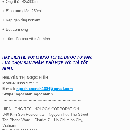
+ Ống thử: 42x300mm
+ Bình tam giác: 250ml
+ Kẹp gắp ống nghiệm
+ Bút cảm ứng
+ Tấm dán bảo vệ màn hình
—————————————————————————————————–
HÃY LIÊN HỆ VỚI CHÚNG TÔI ĐỂ ĐƯỢC TƯ VẤN,
LỰA CHỌN SẢN PHẨM PHÙ HỢP VỚI GIÁ TỐT
NHẤT:
NGUYỄN THỊ NGỌC HIỀN
Mobile: 0355 935 939
E-mail:
ngochiencnsh1604@gmail.com
Skype:
ngochien.ngochien3
……………………………………………………….
HIEN LONG TECHNOLOGY CORPORATION
B40 Kim Son Residential – Nguyen Huu Tho Street
Tan Phong Ward – District 7 – Ho Chi Minh City,
Vietnam.