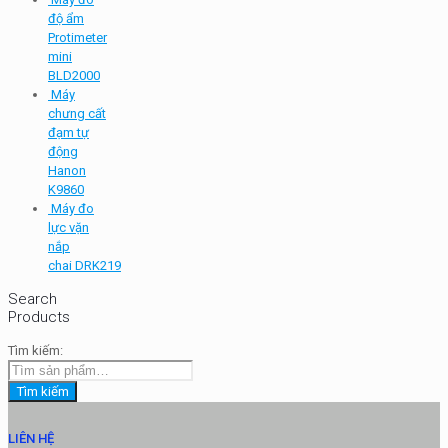
độ ẩm
Protimeter
mini
BLD2000
Máy
chưng cất
đạm tự
động
Hanon
K9860
Máy đo
lực vặn
nắp
chai DRK219
Search
Products
Tìm kiếm:
Tìm kiếm
LIÊN HỆ