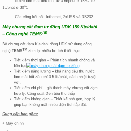
– Nước làm mát tiêu tốn: từ 0.5l/phút ở 15
C- từ
o
1L/phút ở 30
C
– Các cổng kết nối: Inthernet, 2xUSB và RS232
Máy chưng cất đạm tự động UDK 159 Kjeldahl
TM
– Công nghệ TEMS
Bộ chưng cất đạm Kjeldahl dòng UDK sử dụng công
TM
nghệ
TEMS
đem lại nhiều lợi ích thiết thực:
Tiết kiệm thời gian – Phân tích nhanh chóng và
liên tục
Tiết kiệm năng lượng – khả năng tiêu thụ nước
làm mát bắt đầu chỉ 0.5 lít/phút, cách nhiệt tuyệt
vời.
Tiết kiểm chi phí – giá thành máy chưng cất đạm
hợp lý, Công suất điện tiêu thụ thấp
Tiết kiểm không gian – Thiết kế nhỏ gọn, hợp lý
giúp bạn không mất nhiều diện tích lắp đặt.
Cung cấp bao gồm:
+ Máy chính