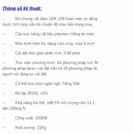
Thông số kỹ thuật:
– Bộ chưng cất đạm UDK 159 hoàn toàn tự động
được tích hợp sẵn bộ chuẩn độ màu bên trong máy.
– Cấu trúc bằng vật liệu polymer chống ăn mòn
– Màn hình hiển thị: dạng cảm ứng, màu 6 inch
– Cài đặt thời gian phân tích: 0-99 phút
– Thư viện chương trình: 54 phương pháp với 30
phương pháp được cài đặt sẵn và 24 phương pháp do
người sử dụng tự cài đặt
– Có thể lựa chọn ngôn ngữ Tiếng Việt
– Độ lặp (RSD): ≤1%
– Khả năng thu hồi: ≥99.5% khi lượng nitơ từ 1
đên 200mg N
– Công suất: 2200W
– Khối lượng: 31Kg