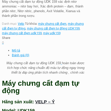
Máy chưng cất đạm tự động UDK 159 xác định nitơ
ammoniac – nitơ bay hơi, Xác định protein – đạm, thành
phần nitơ, Nitơ nitric, phenols, Axit Volatile, Xianua và
thành phần trong rượu.
Danh mục:
Velp
Từ khóa:
máy chưng cất đạm
,
máy chưng
cất đạm tự động
,
máy chưng cất đạm tự động UDK159
,
máy chưng cất đạm udk159
,
máy udk159
Share
0
Mô tả
Đánh giá (0)
Máy chưng cất đạm tự động UDK 159
hoàn toàn được
tích hợp chức năng chuẩn độ màu tự động ngay trong
thiết bị đáp ứng phân tích nhanh chóng , chính xác
Máy chưng cất đạm tự
động
Hãng sản xuất:
VELP – Ý
Model: UDK159