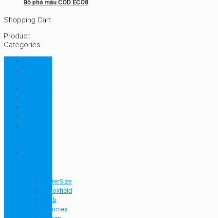
Bộ phá mẫu COD ECO8
Shopping Cart
Product
Categories
CHN
Chưa
phân loại
Ellab
Protimeter
Rhopoint
RION
Thiết bị
ngành
bao bì
Thiết bị
ngành
dược
BetterSize
Brookfield
Ellab
euromex