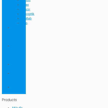
Hanon
Index
Jasco
Linkoptik
Shellab
Velp
Thiết bị
ngành
môi
trường
Thiết bị
ngành
sơn - mực
in
Thiết bị
so màu
Thiết bị thí
nghiệm
cơ bản
TQC
SHEEN
Products
Máy đo