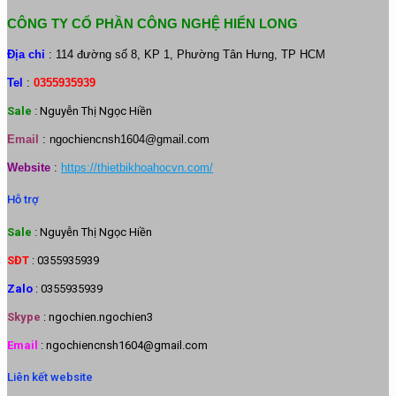
CÔNG TY CỔ PHẦN CÔNG NGHỆ HIỂN LONG
Địa chỉ
: 114 đường số 8, KP 1, Phường Tân Hưng, TP HCM
Tel
:
0355935939
Sale
: Nguyễn Thị Ngọc Hiền
Email
:
ngochiencnsh1604@gmail.com
Website
:
https://thietbikhoahocvn.com/
Hỗ trợ
Sale
: Nguyễn Thị Ngọc Hiền
SĐT
: 0355935939
Zalo
: 0355935939
Skype
: ngochien.ngochien3
Email
: ngochiencnsh1604@gmail.com
Liên kết website