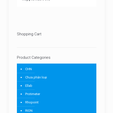
Shopping Cart
Product Categories
CHN
Chưa phân loại
Ellab
Protimeter
Rhopoint
RION