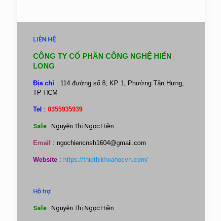
LIÊN HỆ
CÔNG TY CỔ PHẦN CÔNG NGHỆ HIỂN
LONG
Địa chỉ
: 114 đường số 8, KP 1, Phường Tân Hưng,
TP HCM
Tel
:
0355935939
Sale
: Nguyễn Thị Ngọc Hiền
Email
:
ngochiencnsh1604@gmail.com
Website
:
https://thietbikhoahocvn.com/
Hỗ trợ
Sale
: Nguyễn Thị Ngọc Hiền