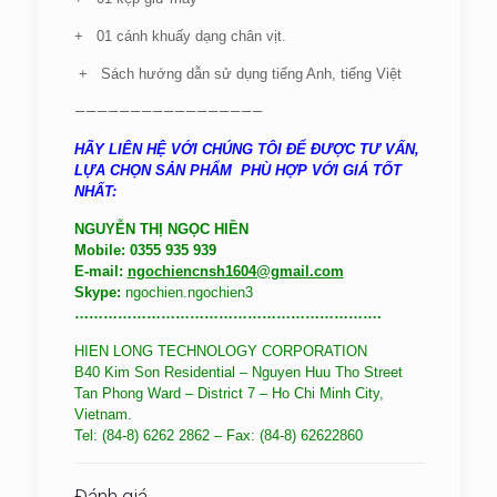
+ 01 cánh khuấy dạng chân vịt.
+ Sách hướng dẫn sử dụng tiếng Anh, tiếng Việt
—————————————————
HÃY LIÊN HỆ VỚI CHÚNG TÔI ĐỂ ĐƯỢC TƯ VẤN,
LỰA CHỌN SẢN PHẨM PHÙ HỢP VỚI GIÁ TỐT
NHẤT:
NGUYỄN THỊ NGỌC HIỀN
Mobile: 0355 935 939
E-mail:
ngochiencnsh1604@gmail.com
Skype:
ngochien.ngochien3
……………………………………………………….
HIEN LONG TECHNOLOGY CORPORATION
B40 Kim Son Residential – Nguyen Huu Tho Street
Tan Phong Ward – District 7 – Ho Chi Minh City,
Vietnam.
Tel: (84-8) 6262 2862 –
Fax: (84-8) 62622860
Đánh giá