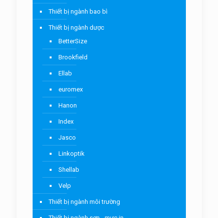
Thiết bị ngành bao bì
Thiết bị ngành dược
BetterSize
Brookfield
Ellab
euromex
Hanon
Index
Jasco
Linkoptik
Shellab
Velp
Thiết bị ngành môi trường
Thiết bị ngành sơn - mực in