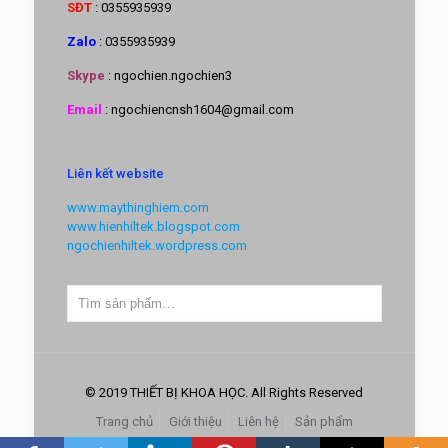
SĐT
: 0355935939
Zalo
: 0355935939
Skype
: ngochien.ngochien3
Email
: ngochiencnsh1604@gmail.com
Liên kết website
www.maythinghiem.com
www.hienhiltek.blogspot.com
ngochienhiltek.wordpress.com
© 2019 THIẾT BỊ KHOA HỌC. All Rights Reserved
Trang chủ
Giới thiệu
Liên hệ
Sản phẩm