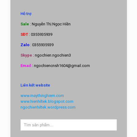
Hỗ trợ
Sale
: Nguyễn Thị Ngọc Hiền
SĐT
: 0355935939
Zalo
: 0355935939
Skype
: ngochien.ngochien3
Email
: ngochiencnsh1604@gmail.com
Liên kết website
www.maythinghiem.com
www.hienhiltek.blogspot.com
ngochienhiltek.wordpress.com