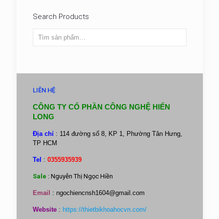
Search Products
LIÊN HỆ
CÔNG TY CỔ PHẦN CÔNG NGHỆ HIỂN
LONG
Địa chỉ
: 114 đường số 8, KP 1, Phường Tân Hưng,
TP HCM
Tel
:
0355935939
Sale
: Nguyễn Thị Ngọc Hiền
Email
:
ngochiencnsh1604@gmail.com
Website
:
https://thietbikhoahocvn.com/