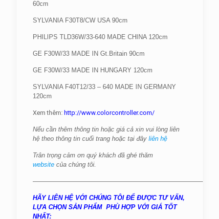
60cm
SYLVANIA F30T8/CW USA 90cm
PHILIPS TLD36W/33-640 MADE CHINA 120cm
GE F30W/33 MADE IN Gt.Britain 90cm
GE F30W/33 MADE IN HUNGARY 120cm
SYLVANIA F40T12/33 – 640 MADE IN GERMANY
120cm
Xem thêm:
http://www.colorcontroller.com/
Nếu cần thêm thông tin hoặc giá cả xin vui lòng liên
hệ theo thông tin cuối trang hoặc tại đây
liên hệ
Trân trọng cảm ơn quý khách đã ghé thăm
website
của chúng tôi.
——————————————————————————————
HÃY LIÊN HỆ VỚI CHÚNG TÔI ĐỂ ĐƯỢC TƯ VẤN,
LỰA CHỌN SẢN PHẨM PHÙ HỢP VỚI GIÁ TỐT
NHẤT: