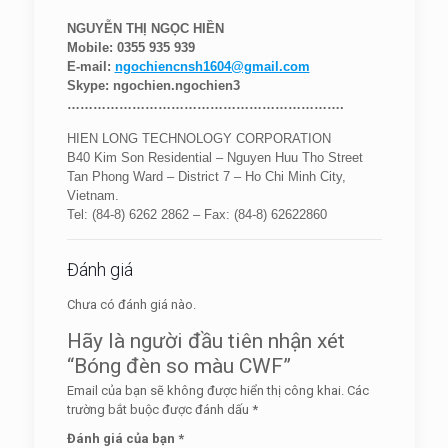
NGUYỄN THỊ NGỌC HIỀN
Mobile: 0355 935 939
E-mail:
ngochiencnsh1604@gmail.com
Skype:
ngochien.ngochien3
……………………………………………………….
HIEN LONG TECHNOLOGY CORPORATION
B40 Kim Son Residential – Nguyen Huu Tho Street
Tan Phong Ward – District 7 – Ho Chi Minh City,
Vietnam.
Tel: (84-8) 6262 2862 –
Fax: (84-8) 62622860
Đánh giá
Chưa có đánh giá nào.
Hãy là người đầu tiên nhận xét
“Bóng đèn so màu CWF”
Email của bạn sẽ không được hiển thị công khai.
Các
trường bắt buộc được đánh dấu
*
Đánh giá của bạn
*