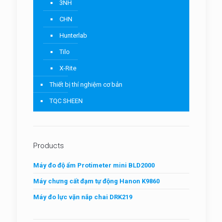
3NH
CHN
Hunterlab
Tilo
X-Rite
Thiết bị thí nghiệm cơ bản
TQC SHEEN
Products
Máy đo độ ẩm Protimeter mini BLD2000
Máy chưng cất đạm tự động Hanon K9860
Máy đo lực vặn nắp chai DRK219