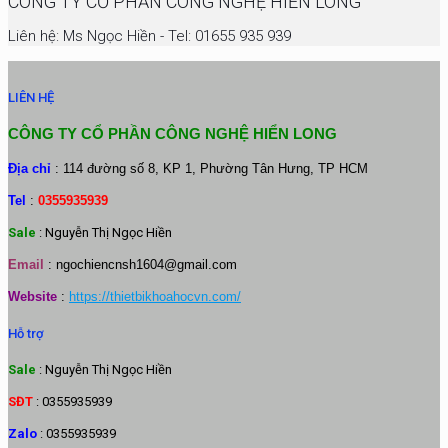
CÔNG TY CỔ PHẦN CÔNG NGHỆ HIỂN LONG
Liên hệ: Ms Ngọc Hiền - Tel: 01655 935 939
LIÊN HỆ
CÔNG TY CỔ PHẦN CÔNG NGHỆ HIỂN LONG
Địa chỉ
: 114 đường số 8, KP 1, Phường Tân Hưng, TP HCM
Tel
:
0355935939
Sale
: Nguyễn Thị Ngọc Hiền
Email
:
ngochiencnsh1604@gmail.com
Website
:
https://thietbikhoahocvn.com/
Hỗ trợ
Sale
: Nguyễn Thị Ngọc Hiền
SĐT
: 0355935939
Zalo
: 0355935939