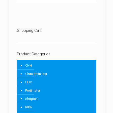
Shopping Cart
Product Categories
CHN
Chưa phân loại
Ellab
Protimeter
Rhopoint
RION