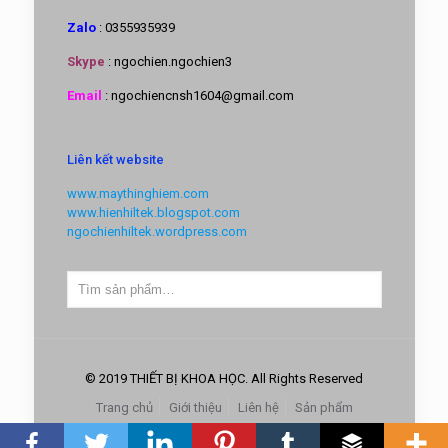
Zalo
: 0355935939
Skype
: ngochien.ngochien3
Email
: ngochiencnsh1604@gmail.com
Liên kết website
www.maythinghiem.com
www.hienhiltek.blogspot.com
ngochienhiltek.wordpress.com
© 2019 THIẾT BỊ KHOA HỌC. All Rights Reserved
Trang chủ
Giới thiệu
Liên hệ
Sản phẩm