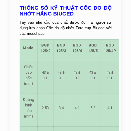
THÔNG SỐ KỸ THUẬT CỐC ĐO ĐỘ
NHỚT HÃNG BIUGED
Tùy vào nhu cầu của chất được đo mà người sử
dụng lựa chọn Cốc đo độ nhớt Ford cup Biuged với
các model sau:
BGD
BGD
BGD
BGD
BGD
Model
125/2
125/3
125/4
125/5
125/4P
Chiều
cao
43 ±
43 ±
43 ±
43 ±
43 ±
cốc
0.1
0.1
0.1
0.1
0.1
(mm)
Đường
kính
2.53
3.4
4.1
5.2
4.1
cốc
(mm)