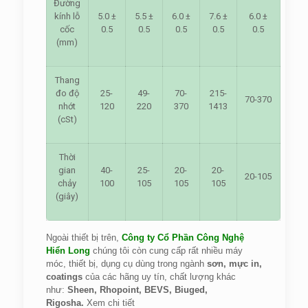
Đường
kính lỗ
5.0 ±
5.5 ±
6.0 ±
7.6 ±
6.0 ±
cốc
0.5
0.5
0.5
0.5
0.5
(mm)
Thang
đo độ
25-
49-
70-
215-
70-370
nhớt
120
220
370
1413
(cSt)
Thời
gian
40-
25-
20-
20-
20-105
chảy
100
105
105
105
(giây)
Ngoài thiết bị trên,
Công ty Cổ Phần Công Nghệ
Hiển Long
chúng tôi còn cung cấp rất nhiều máy
móc, thiết bị, dụng cụ dùng trong ngành
sơn, mực in,
coatings
của các hãng uy tín, chất lượng khác
như:
Sheen, Rhopoint, BEVS, Biuged,
Rigosha.
Xem chi tiết