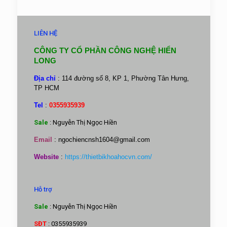
LIÊN HỆ
CÔNG TY CỔ PHẦN CÔNG NGHỆ HIỂN
LONG
Địa chỉ
: 114 đường số 8, KP 1, Phường Tân Hưng,
TP HCM
Tel
:
0355935939
Sale
: Nguyễn Thị Ngọc Hiền
Email
:
ngochiencnsh1604@gmail.com
Website
:
https://thietbikhoahocvn.com/
Hỗ trợ
Sale
: Nguyễn Thị Ngọc Hiền
SĐT
: 0355935939