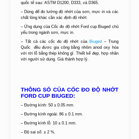
quốc tế sau: ASTM D1200, D333, và D365.
– Dùng để đo lường độ nhớt của sơn, mực in và các
chất lỏng khác cần xác định độ nhớt.
– Ứng dụng của Cốc đo độ nhớt Ford cup Biuged chủ
yếu trong ngành sơn, mực in.
– Tất cả các cốc đo độ nhớt của
Biuged
– Trung
Quốc đều đươc gia công bằng nhôm anod oxy hóa
với rời lỗ bằng thép không gỉ. Thiết kế đẹp, hợp nhãn
với người sử dụng. Giá thành hợp lý.
THÔNG SỐ CỦA CỐC ĐO ĐỘ NHỚT
FORD CUP BIUGED:
– Đường kính: 50 ± 0.05 mm.
– Đường kính ngoài: 86 ± 0.1 mm.
– Đường kính lỗ: 10 ± 0.1 mm.
– Độ sai số: ± 2 %.