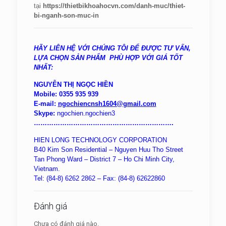
tại
https://thietbikhoahocvn.com/danh-muc/thiet-
bi-nganh-son-muc-in
HÃY LIÊN HỆ VỚI CHÚNG TÔI ĐỂ ĐƯỢC TƯ VẤN,
LỰA CHỌN SẢN PHẨM PHÙ HỢP VỚI GIÁ TỐT
NHẤT:
NGUYỄN THỊ NGỌC HIỀN
Mobile: 0355 935 939
E-mail:
ngochiencnsh1604@gmail.com
Skype:
ngochien.ngochien3
……………………………………………………….
HIEN LONG TECHNOLOGY CORPORATION
B40 Kim Son Residential – Nguyen Huu Tho Street
Tan Phong Ward – District 7 – Ho Chi Minh City,
Vietnam.
Tel: (84-8) 6262 2862 – Fax: (84-8) 62622860
Đánh giá
Chưa có đánh giá nào.