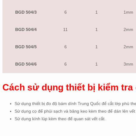
BGD 504/3
6
1
1mm
BGD 504/4
11
1
2mm
BGD 504/5
6
1
2mm
BGD 504/6
6
1
3mm
Cách sử dụng thiết bị kiểm tr
Sử dụng thiết bị đo độ bám dính Trung Quốc để cắt lớp phủ th
Sử dụng cọ để phủi sạch và băng keo kèm theo để dán lên vết 
Sử dụng kính lúp kèm theo để quan sát vết cắt.