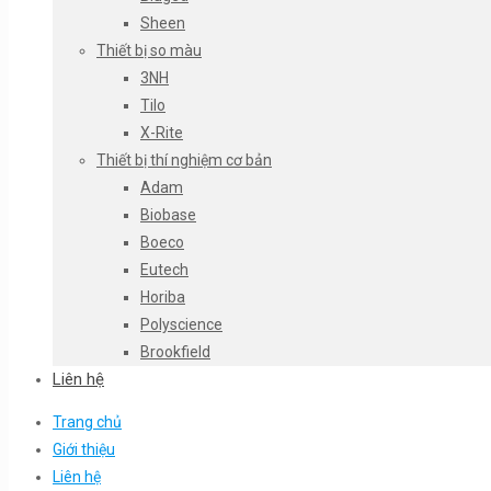
Sheen
Thiết bị so màu
3NH
Tilo
X-Rite
Thiết bị thí nghiệm cơ bản
Adam
Biobase
Boeco
Eutech
Horiba
Polyscience
Brookfield
Liên hệ
Trang chủ
Giới thiệu
Liên hệ