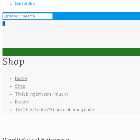
Sản phẩm
0
Shop
Home
Shop
Thiết bị ngành sơn - mực in
Biuged
Thiết bị kiểm tra độ bám dính trung quốc
Máy cắt mẫu tròn hãng cometech