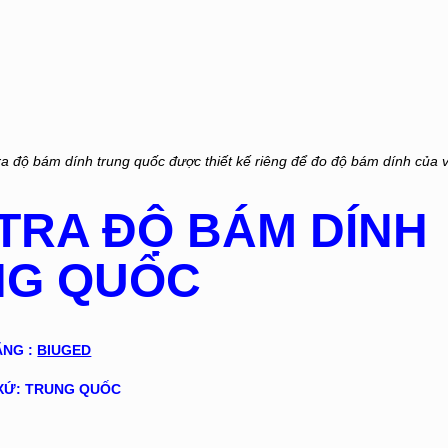
tra độ bám dính trung quốc được thiết kế riêng để đo độ bám dính của v
 TRA ĐỘ BÁM DÍNH
NG QUỐC
ÃNG :
BIUGED
XỨ: TRUNG QUỐC