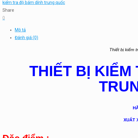
kiểm tra độ bám dính trung quốc
Share
0
Mô tả
Đánh giá (0)
Thiết bị kiểm 
THIẾT BỊ KIỂM
TRU
H
XUẤT 