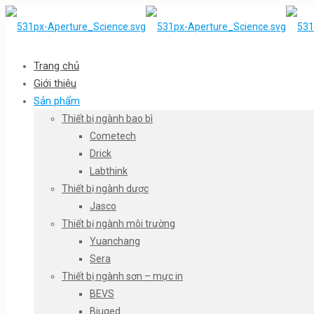
Trang chủ
Giới thiệu
Sản phẩm
Thiết bị ngành bao bì
Cometech
Drick
Labthink
Thiết bị ngành dược
Jasco
Thiết bị ngành môi trường
Yuanchang
Sera
Thiết bị ngành sơn – mực in
BEVS
Biuged