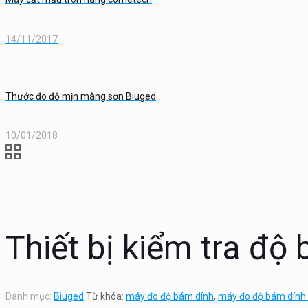
14/11/2017
Thước đo độ mịn màng sơn Biuged
10/01/2018
Thiết bị kiểm tra độ
Danh mục:
Biuged
Từ khóa:
máy đo độ bám dính
,
máy đo độ bám dính 