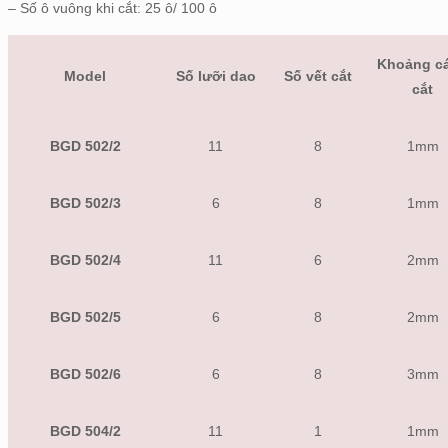
– Số ô vuông khi cắt: 25 ô/ 100 ô
Khoảng c
Model
Số lưỡi dao
Số vết cắt
cắt
BGD 502/2
11
8
1mm
BGD 502/3
6
8
1mm
BGD 502/4
11
6
2mm
BGD 502/5
6
8
2mm
BGD 502/6
6
8
3mm
BGD 504/2
11
1
1mm