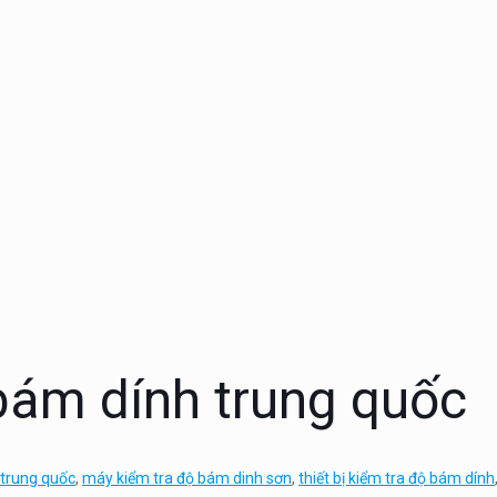
 bám dính trung quốc
trung quốc
,
máy kiểm tra độ bám dinh sơn
,
thiết bị kiểm tra độ bám dính