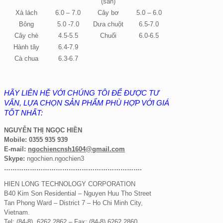
(sắn)
Xà lách
6.0 – 7.0
Cây bơ
5.0 – 6.0
Bông
5.0 -7.0
Dưa chuột
6.5-7.0
Cây chè
4.5-5.5
Chuối
6.0-6.5
Hành tây
6.4-7.9
Cà chua
6.3-6.7
HÃY LIÊN HỆ VỚI CHÚNG TÔI ĐỂ ĐƯỢC TƯ
VẤN, LỰA CHỌN SẢN PHẨM PHÙ HỢP VỚI GIÁ
TỐT NHẤT:
NGUYỄN THỊ NGỌC HIỀN
Mobile: 0355 935 939
E-mail:
ngochiencnsh1604
@gmail.com
Skype:
ngochien.ngochien3
……………………………………………………….
HIEN LONG TECHNOLOGY CORPORATION
B40 Kim Son Residential – Nguyen Huu Tho Street
Tan Phong Ward – District 7 – Ho Chi Minh City,
Vietnam.
Tel: (84-8) 6262 2862 –
Fax: (84-8) 6262 2860