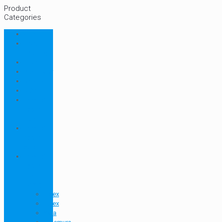
Product
Categories
CHN
Chưa
phân loại
Ellab
Protimeter
Rhopoint
RION
Thiết bị
ngành
bao bì
Thiết bị
ngành
dược
Thiết bị
ngành
môi
trường
Index
Latex
Sera