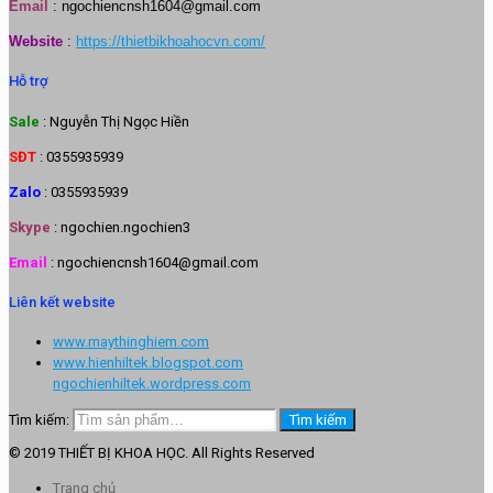
Email
:
ngochiencnsh1604@gmail.com
Website
:
https://thietbikhoahocvn.com/
Hỗ trợ
Sale
: Nguyễn Thị Ngọc Hiền
SĐT
: 0355935939
Zalo
: 0355935939
Skype
: ngochien.ngochien3
Email
: ngochiencnsh1604@gmail.com
Liên kết website
www.maythinghiem.com
www.hienhiltek.blogspot.com
ngochienhiltek.wordpress.com
Tìm kiếm:
Tìm kiếm
© 2019 THIẾT BỊ KHOA HỌC. All Rights Reserved
Trang chủ