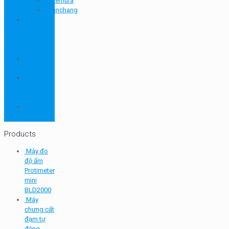
Takemura
Yuanchang
Thiết bị
ngành
sơn - mực
in
Thiết bị
so màu
Thiết bị thí
nghiệm
cơ bản
TQC
SHEEN
Products
Máy đo
độ ẩm
Protimeter
mini
BLD2000
Máy
chưng cất
đạm tự
động