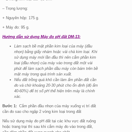
– Trọng lượng:
+ Nguyên hộp: 175 g.
+ Máy đo: 95 g.
Hướng dẫn sử dụng Máy đo pH đất DM-13:
Làm sạch bề mặt phần kim loại của máy (đầu
nhọn) bằng giấy nhám hoặc vải chà kim loại. Khi
sử dụng máy mới lần đầu thì nên cắm phần kim
loại (đầu nhọn) của máy vào trong đất một vài
phút để làm sạch phần dầu máy còn bám trên bề
mặt máy trong quá trình sản xuất.
Nếu đất trồng quá khô cần làm ẩm phần đất cần
đo và chờ khoảng 20-30 phút cho ổn định (độ ẩm
40-60%) để trị số pH thể hiện trên máy là chính
xác.
Bước 1:
Cắm phần đầu nhọn của máy xuống vị trí đất
cần đo sao cho ngập 2 vòng kim loại trong đất
Nếu sử dụng máy đo pH đất tại các khu vực đất ruộng
hoặc trang trại thì sau khi cắm máy đo vào trong đất,