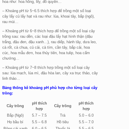
hoa như: hoa hồng, lily, đỗ quyên…
– Khoảng pH từ 5~6.5 thích hợp để trồng một số loại
cây lấy củ lấy hạt và rau như: lúa, khoai tây, bắp (ngô),
rau mùi…
– Khoảng pH từ 6~8 thích hợp để trồng một số loại cây
trồng sau: rau dền, các loại đậu lấy hạt hình thận (đậu
trắng, đậu đen, đậu xanh…), rau diếp, hành tây, dưa leo,
cà rốt, cà chua, củ cải, cà tím, cần tây, bắp cải, hoa
cúc, hoa mẫu đơn, hoa thủy tiên, hoa tulip, hoa cẩm
chướng…
– Khoảng pH từ 7~8 thích hợp trồng một số loại cây
sau: lúa mạch, lúa mì, đậu hòa lan, cây xa trục thảo, cây
linh thảo…
Bảng thống kê khoảng pH phù hợp cho từng loại cây
trồng:
pH thích
pH thích
Cây trồng
Cây trồng
hợp
hợp
Bắp (Ngô)
5.7 – 7.5
Trà
5.0 – 6.0
Họ bầu bí
5.5 – 6.8
Hồ tiêu
5.5 – 7.0
Bông cải xanh
6.0 – 6.5
Thuốc lá
5.5 – 6.5