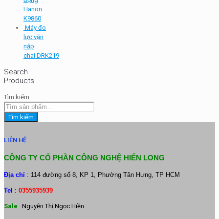
Hanon
K9860
Máy đo
lực vặn
nắp
chai DRK219
Search
Products
Tìm kiếm:
Tìm kiếm
LIÊN HỆ
CÔNG TY CỔ PHẦN CÔNG NGHỆ HIỂN LONG
Địa chỉ
: 114 đường số 8, KP 1, Phường Tân Hưng, TP HCM
Tel
:
0355935939
Sale
: Nguyễn Thị Ngọc Hiền