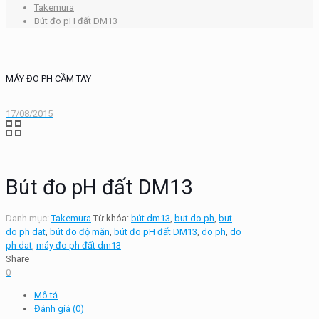
Takemura
Bút đo pH đất DM13
MÁY ĐO PH CẦM TAY
17/08/2015
Bút đo pH đất DM13
Danh mục:
Takemura
Từ khóa:
bút dm13
,
but do ph
,
but
do ph dat
,
bút đo độ mặn
,
bút đo pH đất DM13
,
do ph
,
do
ph dat
,
máy đo ph đất dm13
Share
0
Mô tả
Đánh giá (0)