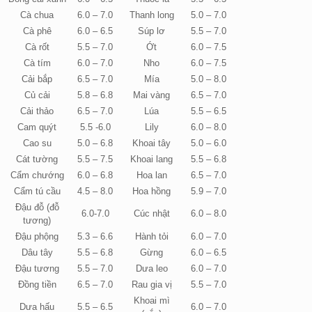
Cà chua
6.0 – 7.0
Thanh long
5.0 – 7.0
Cà phê
6.0 – 6.5
Súp lơ
5.5 – 7.0
Cà rốt
5.5 – 7.0
Ớt
6.0 – 7.5
Cà tím
6.0 – 7.0
Nho
6.0 – 7.5
Cải bắp
6.5 – 7.0
Mía
5.0 – 8.0
Củ cải
5.8 – 6.8
Mai vàng
6.5 – 7.0
Cải thảo
6.5 – 7.0
Lúa
5.5 – 6.5
Cam quýt
5.5 -6.0
Lily
6.0 – 8.0
Cao su
5.0 – 6.8
Khoai tây
5.0 – 6.0
Cát tường
5.5 – 7.5
Khoai lang
5.5 – 6.8
Cẩm chướng
6.0 – 6.8
Hoa lan
6.5 – 7.0
Cẩm tú cầu
4.5 – 8.0
Hoa hồng
5.9 – 7.0
Đậu đỗ (đỗ
6.0-7.0
Cúc nhật
6.0 – 8.0
tương)
Đậu phộng
5.3 – 6.6
Hành tỏi
6.0 – 7.0
Dâu tây
5.5 – 6.8
Gừng
6.0 – 6.5
Đậu tương
5.5 – 7.0
Dưa leo
6.0 – 7.0
Đồng tiền
6.5 – 7.0
Rau gia vị
5.5 – 7.0
Khoai mì
Dưa hấu
5.5 – 6.5
6.0 – 7.0