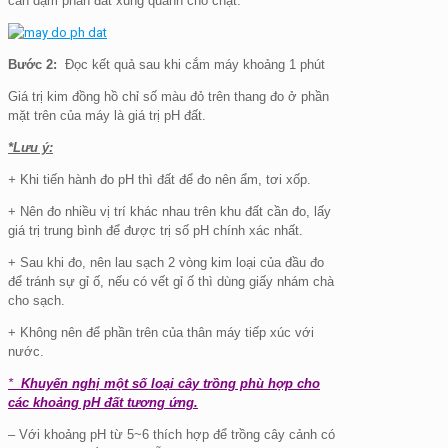
cần dậm phần đất xung quanh cho chặt.
Bước 2:
Đọc kết quả sau khi cắm máy khoảng 1 phút
Giá trị kim đồng hồ chỉ số màu đỏ trên thang đo ở phần
mặt trên của máy là giá trị pH đất.
*Lưu ý:
+
Khi tiến hành đo pH thì đất để đo nên ẩm, tơi xốp.
+ Nên đo nhiều vị trí khác nhau trên khu đất cần đo, lấy
giá trị trung bình để được trị số pH chính xác nhất.
+ Sau khi đo, nên lau sạch 2 vòng kim loại của đầu đo
để tránh sự gỉ ố, nếu có vết gỉ ố thì dùng giấy nhám chà
cho sạch.
+ Không nên để phần trên của thân máy tiếp xúc với
nước.
*
Khuyến nghị một số loại cây trồng phù hợp cho
các khoảng pH đất tương ứng.
– Với khoảng pH từ 5~6 thích hợp để trồng cây cảnh có