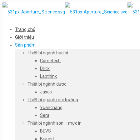
Trang chủ
Giới thiệu
Sản phẩm
Thiết bị ngành bao bì
Cometech
Drick
Labthink
Thiết bị ngành dược
Jasco
Thiết bị ngành môi trường
Yuanchang
Sera
Thiết bị ngành sơn – mực in
BEVS
Biuged