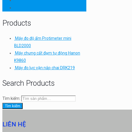
Thiết bị thí nghiệm cơ bản
TQC SHEEN
Products
Máy đo độ ẩm Protimeter mini
BLD2000
Máy chưng cất đạm tự động Hanon
K9860
Máy đo lực vặn nắp chai DRK219
Search Products
Tìm kiếm:
Tìm kiếm
LIÊN HỆ