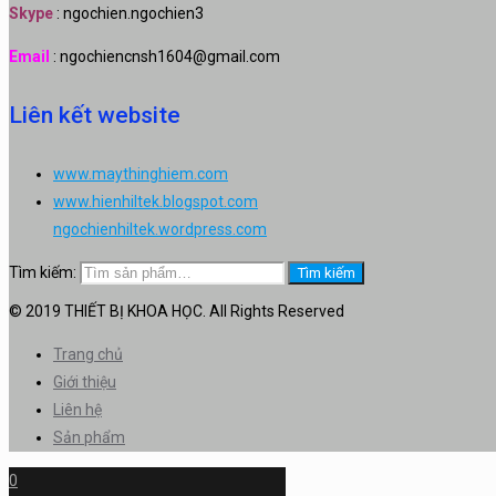
Skype
: ngochien.ngochien3
Email
: ngochiencnsh1604@gmail.com
Liên kết website
www.maythinghiem.com
www.hienhiltek.blogspot.com
ngochienhiltek.wordpress.com
Tìm kiếm:
Tìm kiếm
© 2019 THIẾT BỊ KHOA HỌC. All Rights Reserved
Trang chủ
Giới thiệu
Liên hệ
Sản phẩm
0