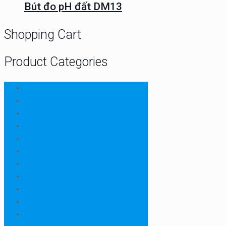
Bút đo pH đất DM13
Shopping Cart
Product Categories
CHN
Chưa phân loại
Ellab
Protimeter
Rhopoint
RION
Thiết bị ngành bao bì
Thiết bị ngành dược
Thiết bị ngành môi trường
Thiết bị ngành sơn - mực in
Thiết bị so màu