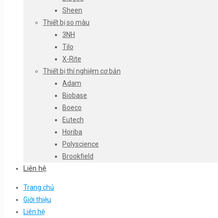
Sheen
Thiết bị so màu
3NH
Tilo
X-Rite
Thiết bị thí nghiệm cơ bản
Adam
Biobase
Boeco
Eutech
Horiba
Polyscience
Brookfield
Liên hệ
Trang chủ
Giới thiệu
Liên hệ