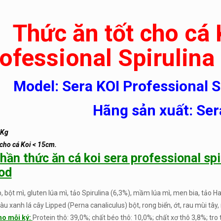
Thức ăn tốt cho cá
ofessional Spirulina
Model: Sera KOI Professional S
Hãng sản xuất: Ser
7Kg
 cho cá Koi < 15cm.
ần thức ăn cá koi sera professional spi
ood
p, bột mì, gluten lúa mì, tảo Spirulina (6,3%), mầm lúa mì, men bia, tảo
màu xanh lá cây Lipped (Perna canaliculus) bột, rong biển, ớt, rau mùi tây, r
ho mỗi ký:
Protein thô: 39,0%; chất béo thô: 10,0%; chất xơ thô 3,8%; tro 