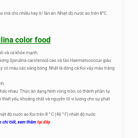
o mà cho nhiều hay ít/ lần ăn. Nhiệt độ nước ao trên 8°C.
lina color food
anh và cá khỏe mạnh.
lượng Spirulina carotenoid cao và tảo Haematococcus giàu
vảy có màu sắc sáng bóng. Nhất là dòng cá Koi vảy màu trắng
nh.
khác nhau. Thức ăn dạng hình vòng tròn, có thành phần tự
thiết yếu, khoáng chất và nguyên tố vi lượng cho sự phát
t độ nước ao Koi trên 8 ° C (46 ° F) nhiệt độ nước.
n chi tiết, xem thêm
tại đây