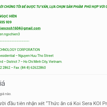
VỚI CHÚNG TÔI ĐỂ ĐƯỢC TƯ VẤN, LỰA CHỌN SẢN PHẨM PHÙ HỢP VỚI G
NGỌC HIỀN
 935 939
iencnsh1604@gmail.com
en.ngochien3
……………………………….
ECHNOLOGY CORPORATION
esidential – Nguyen Huu Tho Street
 – District 7 – Ho Chi Minh City, Vietnam.
62 2862 – Fax: (84-8) 62622860
iá
giá nào.
ười đầu tiên nhận xét “Thức ăn cá Koi Sera KOI P