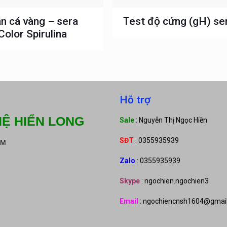
n cá vàng – sera
Test độ cứng (gH) se
Color Spirulina
Hỗ trợ
Ệ HIỂN LONG
Sale
: Nguyễn Thị Ngọc Hiền
SĐT
: 0355935939
CM
Zalo
: 0355935939
Skype
: ngochien.ngochien3
Email
: ngochiencnsh1604@gmai