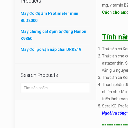
Products
mg, vitamin B2
Cách cho ăn:
c
Máy đo độ ẩm Protimeter mini
BLD2000
Máy chưng cất đạm tự động Hanon
Tính n
K9860
Thức ăn cá Koi
Máy đo lực vặn nắp chai DRK219
Thức ăn cho cá
astaxanthin, S
vẫn giữ nguy
Search Products
Thức ăn cá Koi
Thành phần độc
nhiên như tảo 
triển lành mạ
Sera KOI Profe
Ngoài ra công t
===========