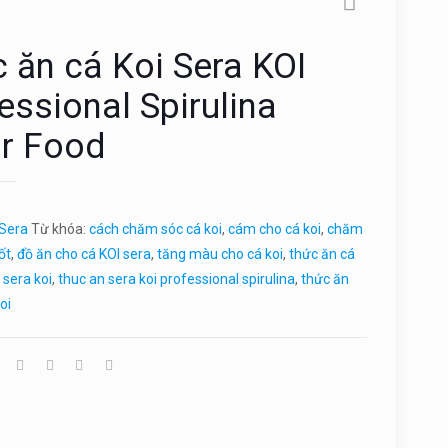
 ăn cá Koi Sera KOI
essional Spirulina
r Food
Sera
Từ khóa:
cách chăm sóc cá koi
,
cám cho cá koi
,
chăm
ốt
,
đồ ăn cho cá KOI sera
,
tăng màu cho cá koi
,
thức ăn cá
 sera koi
,
thuc an sera koi professional spirulina
,
thức ăn
oi