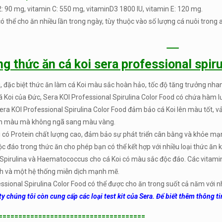
: 90 mg, vitamin C: 550 mg, vitaminD3 1800 IU, vitamin E: 120 mg.
ó thể cho ăn nhiều lần trong ngày, tùy thuộc vào số lượng cá nuôi trong a
ăng
thức ăn cá koi sera professional spiru
, đặc biệt thức ăn làm cá Koi màu sắc hoàn hảo, tốc độ tăng trưởng nh
 Koi của Đức, Sera KOI Professional Spirulina Color Food có chứa hàm 
era KOI Professional Spirulina Color Food đảm bảo cá Koi lên màu tốt, 
ên màu mà không ngã sang màu vàng.
 có Protein chất lượng cao, đảm bảo sự phát triển cân bằng và khỏe mạ
 đáo trong thức ăn cho phép bạn có thể kết hợp với nhiều loại thức ăn 
Spirulina và Haematococcus cho cá Koi có màu sắc độc đáo. Các vitamin 
nh và một hệ thống miễn dịch mạnh mẽ.
ssional Spirulina Color Food có thể được cho ăn trong suốt cả năm với nhiệ
y chúng tôi còn cung cấp các loại test kit của Sera. Để biết thêm thông ti
=====================================