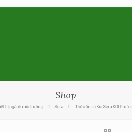
Shop
iết bị ngành môi trường
Sera
Thức ăn cá Koi Sera KOI Profes