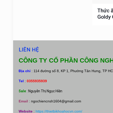
Thức ă
Goldy 
LIÊN HỆ
CÔNG TY CỔ PHẦN CÔNG NGH
Địa chỉ
: 114 đường số 8, KP 1, Phường Tân Hưng, TP H
Tel
:
0355935939
Sale
: Nguyễn Thị Ngọc Hiền
Email
:
ngochiencnsh1604@gmail.com
Website
:
https://thietbikhoahocvn.com/