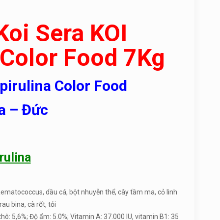
 Koi Sera
KOI
 Color Food 7Kg
pirulina Color Food
a – Đức
rulina
 Haematococcus, dầu cá, bột nhuyễn thể, cây tầm ma, cỏ linh
au bina, cà rốt, tỏi
thô: 5,6%; Độ ẩm: 5.0%; Vitamin A: 37.000 IU, vitamin B1: 35