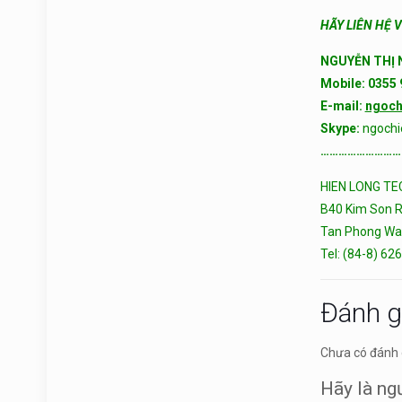
HÃY LIÊN HỆ 
NGUYỄN THỊ 
Mobile: 0355
E-mail:
ngoch
Skype:
ngochi
………………………
HIEN LONG T
B40 Kim Son R
Tan Phong Ward
Tel: (84-8) 62
Đánh g
Chưa có đánh 
Hãy là ng