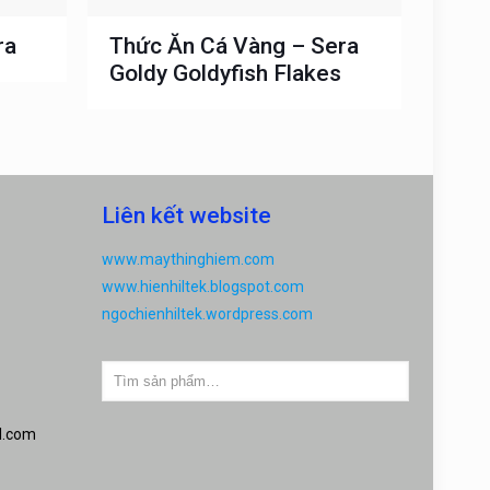
ra
Thức Ăn Cá Vàng – Sera
Goldy Goldyfish Flakes
Liên kết website
www.maythinghiem.com
www.hienhiltek.blogspot.com
ngochienhiltek.wordpress.com
l.com