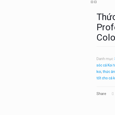
Thức
Prof
Colo
Danh mục:
sóc cá Koi t
koi
,
thức ăn
tốt cho cá k
Share