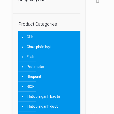
Product Categories
CHN
Chưa phân loại
Ellab
Protimeter
Rhopoint
RION
Thiết bị ngành bao bì
Thiết bị ngành dược