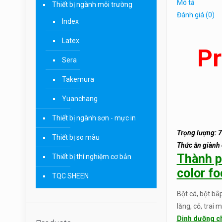
Mô tả
Thiết bị ngành môi trường
Đánh giá (0)
Index
Latex
Pr
Sera
Takemura
Yuanchang
Thiết bị ngành sơn - mực in
Trọng lượng: 
Thiết bị so màu
Thức ăn giành
Thành ph
Thiết bị thí nghiệm cơ bản
color f
TQC SHEEN
Bột cá, bột bắ
lăng, cỏ, trai 
Dinh dưỡng c