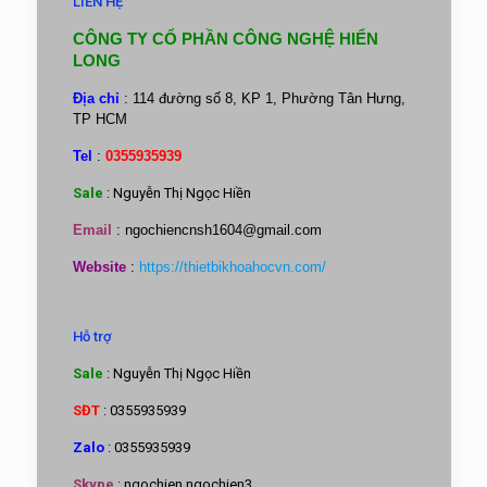
LIÊN HỆ
CÔNG TY CỔ PHẦN CÔNG NGHỆ HIỂN
LONG
Địa chỉ
: 114 đường số 8, KP 1, Phường Tân Hưng,
TP HCM
Tel
:
0355935939
Sale
: Nguyễn Thị Ngọc Hiền
Email
:
ngochiencnsh1604@gmail.com
Website
:
https://thietbikhoahocvn.com/
Hỗ trợ
Sale
: Nguyễn Thị Ngọc Hiền
SĐT
: 0355935939
Zalo
: 0355935939
Skype
: ngochien.ngochien3