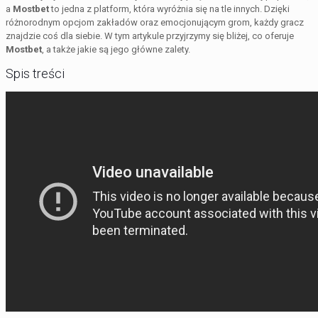
a
Mostbet
to jedna z platform, która wyróżnia się na tle innych. Dzięki
różnorodnym opcjom zakładów oraz emocjonującym grom, każdy gracz
znajdzie coś dla siebie. W tym artykule przyjrzymy się bliżej, co oferuje
Mostbet
, a także jakie są jego główne zalety.
Spis treści