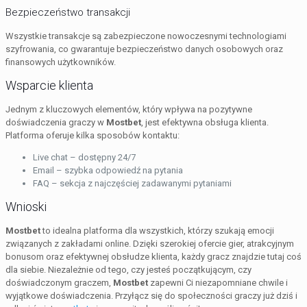
Bezpieczeństwo transakcji
Wszystkie transakcje są zabezpieczone nowoczesnymi technologiami
szyfrowania, co gwarantuje bezpieczeństwo danych osobowych oraz
finansowych użytkowników.
Wsparcie klienta
Jednym z kluczowych elementów, który wpływa na pozytywne
doświadczenia graczy w
Mostbet
, jest efektywna obsługa klienta.
Platforma oferuje kilka sposobów kontaktu:
Live chat – dostępny 24/7
Email – szybka odpowiedź na pytania
FAQ – sekcja z najczęściej zadawanymi pytaniami
Wnioski
Mostbet
to idealna platforma dla wszystkich, którzy szukają emocji
związanych z zakładami online. Dzięki szerokiej ofercie gier, atrakcyjnym
bonusom oraz efektywnej obsłudze klienta, każdy gracz znajdzie tutaj coś
dla siebie. Niezależnie od tego, czy jesteś początkującym, czy
doświadczonym graczem,
Mostbet
zapewni Ci niezapomniane chwile i
wyjątkowe doświadczenia. Przyłącz się do społeczności graczy już dziś i