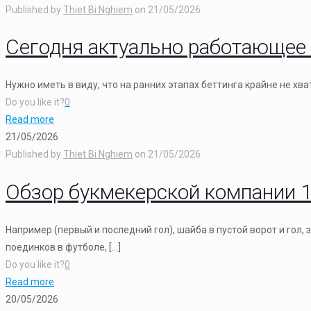
Published by
Thiet Bi Nghiem
on
21/05/2026
Сегодня актуально работающее 
Нужно иметь в виду, что на ранних этапах беттинга крайне не 
Do you like it?
0
Read more
21/05/2026
Published by
Thiet Bi Nghiem
on
21/05/2026
Обзор букмекерской компании 1
Например (первый и последний гол), шайба в пустой ворот и гол
поединков в футболе,
[…]
Do you like it?
0
Read more
20/05/2026