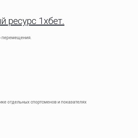
й ресурс 1хбет.
го перемещения.
тике отдельных спортсменов и показателях