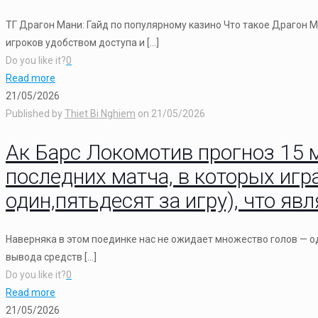
ТГ Драгон Мани: Гайд по популярному казино Что такое Драгон 
игроков удобством доступа и
[…]
Do you like it?
0
Read more
21/05/2026
Published by
Thiet Bi Nghiem
on
21/05/2026
Ак Барс Локомотив прогноз 15 м
последних матча, в которых игр
один,пятьдесят за игру), что я
Наверняка в этом поединке нас не ожидает множество голов — 
вывода средств
[…]
Do you like it?
0
Read more
21/05/2026