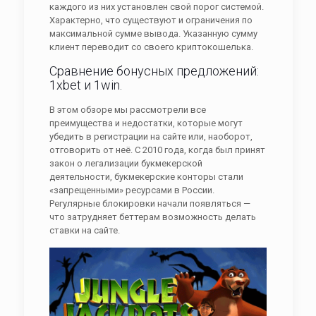
каждого из них установлен свой порог системой.
Характерно, что существуют и ограничения по
максимальной сумме вывода. Указанную сумму
клиент переводит со своего криптокошелька.
Сравнение бонусных предложений:
1xbet и 1win.
В этом обзоре мы рассмотрели все
преимущества и недостатки, которые могут
убедить в регистрации на сайте или, наоборот,
отговорить от неё. С 2010 года, когда был принят
закон о легализации букмекерской
деятельности, букмекерские конторы стали
«запрещенными» ресурсами в России.
Регулярные блокировки начали появляться —
что затрудняет беттерам возможность делать
ставки на сайте.