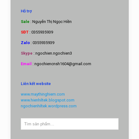
Hỗ trợ
Sale
: Nguyễn Thị Ngọc Hiền
SĐT
: 0355935939
Zalo
: 0355935939
Skype
: ngochien.ngochien3
Email
: ngochiencnsh1604@gmail.com
Liên kết website
www.maythinghiem.com
www.hienhiltek.blogspot.com
ngochienhiltek.wordpress.com