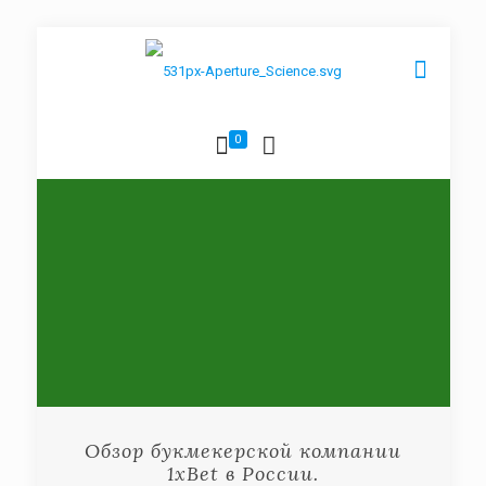
0
Обзор букмекерской компании
1xBet в России.