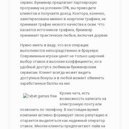
сервис. Букмекер предлагает партнерскую
программу на условиях CPA, вы приводите
клиентов и получаете доход. Контора, конечно,
заинтересована именно в азартном трафике, не
принимая трафик низкого качества и скам. Что
касается источников трафика, букмекер
принимает практически любые, включая дорвеи.
Нужно иметь в виду, что все операции
выполняются непосредственно в браузере.
Современные игроки ценят не только широкий
выбор ставок и высокие коэффициенты, но и
удобный доступ к любимым букмекерским
сервисам. Клиент всегда может видеть
доступные бонусы и в любой момент обменять
заработанные баллы на них.
Кроме чата, есть
возможность написать на
электронную почту или
позвонить по телефону. В настоящее время
компания активно формирует свою репутацию и
старается выделяться как надежный оператор
ставок. Многие клиенты предпочитают лайв на