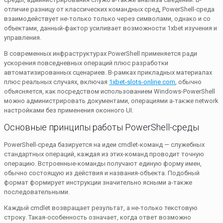
отличие разницу от классических командных сред, PowerShell-среда
взаимодействует не-только только через символами, однако и со
объектами, данный-фактор усиливает возможности 1xbet изучения и
управления.
В современных инфраструктурах PowerShell применяется ради
ускорения повседневных операций плюс разработки
автоматизированных сценариев. В-рамках прикладных материалах
плюс реальных случаях, включая
1xbet-slots-online.com
, обычно
объясняется, как посредством использованием Windows-PowerShell
можно администрировать документами, операциями а-также network
настройками без применения оконного UI.
Основные принципы работы PowerShell-среды
PowerShell-среда базируется на идеи cmdlet-команд — служебных
стандартных операций, каждая из этих-команд проводит точную
операцию. Встроенные-команды получают единую форму имен,
обычно состоящую из действия и названия-объекта. Подобный
формат формирует инструкции значительно ясными а-также
последовательными.
Каждый cmdlet возвращает результат, а не-только текстовую
строку. Такая-особенность означает, когда ответ возможно