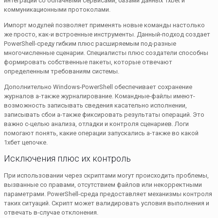
интеграции со облачными сервисами, базами данных 1xbet и
коммуникационными протоколами.
Импорт модулей позволяет применять новые команды настолько
же просто, как-и встроенные инструменты. Данный-подход создает
PowerShell-среду гибким плюс расширяемым под-разные
многочисленные сценарии. Специалисты плюс создатели способны
формировать собственные пакеты, которые отвечают
определенным требованиям системы.
Дополнительно Windows-PowerShell обеспечивает сохранение
журналов а-также журналирование. Командные-файлы имеют-
возможность записывать сведения касательно исполнении,
записывать сбои а-также фиксировать результаты операций. Это
важно с-целью анализа, отладки и контроля сценариев. Логи
помогают понять, какие операции запускались а-также во какой
1хбет цепочке.
Исключения плюс их контроль
При использовании через скриптами могут происходить проблемы,
вызванные со правами, отсутствием файлов или некорректными
параметрами. PowerShell-среда предоставляет механизмы контроля
таких ситуаций. Скрипт может валидировать условия выполнения и
отвечать в-случае отклонения.