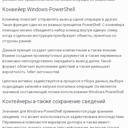
Конвейер Windows-PowerShell
Конвейер помогает отправлять вывод одной операции в другую.
Такая-функция один-из из важных принципов PowerShell. С конвейера
помощью можно объединять набор команд внутри единую схему,
когда отдельная инструкция преобразует объекты, принятые со-
стороны ранней.
Данный принцип создает цепочки компактными а-также ясными.
Взамен создания промежуточных документов а-также переменных
возможно непосредственно передавать вывод далее. Такой-
формат облегчает выполнение действий а-также уменьшает
вероятность 1хбет неточностей.
Цепочка активно задействуется в-процессе отбора данных, выборе
подходящих записей и запуске поэтапных операций. Он является
значимой составляющей логики использования Windows-PowerShell.
Контейнеры а-также сохранение сведений
Значения для Windows-PowerShell применяются ради хранения
сведений, что может использоваться задействована впоследствии.
Переменные помечаются маркером доллара а-также имеют-
возможность хранить разные типы информации, включая строки,