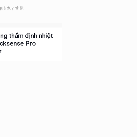
 quả duy nhất
ng thẩm định nhiệt
acksense Pro
r