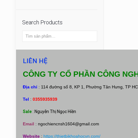
Search Products
LIÊN HỆ
CÔNG TY CỔ PHẦN CÔNG NGH
Địa chỉ
: 114 đường số 8, KP 1, Phường Tân Hưng, TP H
Tel
:
0355935939
Sale
: Nguyễn Thị Ngọc Hiền
Email
:
ngochiencnsh1604@gmail.com
Website
:
https://thietbikhoahocvn.com/