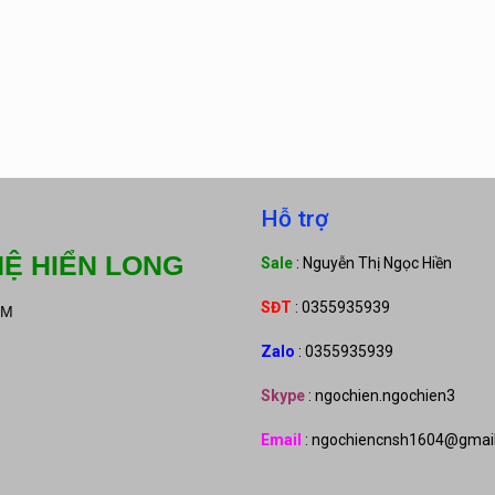
Hỗ trợ
Ệ HIỂN LONG
Sale
: Nguyễn Thị Ngọc Hiền
SĐT
: 0355935939
CM
Zalo
: 0355935939
Skype
: ngochien.ngochien3
Email
: ngochiencnsh1604@gmai