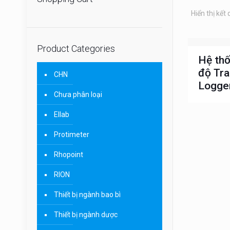
Hiển thị kết
Product Categories
Hệ thố
độ Tr
CHN
Logge
Chưa phân loại
Ellab
Protimeter
Rhopoint
RION
Thiết bị ngành bao bì
Thiết bị ngành dược