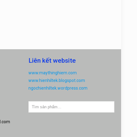
Liên kết website
www.maythinghiem.com
www.hienhiltek.blogspot.com
ngochienhiltek.wordpress.com
l.com