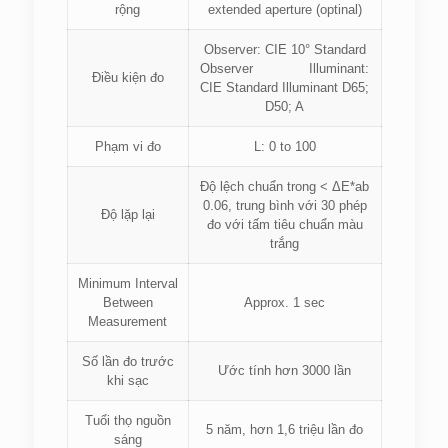
rộng
extended aperture (optinal)
Observer: CIE 10° Standard
Observer Illuminant:
Điều kiện đo
CIE Standard Illuminant D65;
D50; A
Phạm vi đo
L: 0 to 100
Độ lệch chuẩn trong < ΔE*ab
0.06, trung bình với 30 phép
Độ lặp lại
đo với tấm tiêu chuẩn màu
trắng
Minimum Interval
Between
Approx. 1 sec
Measurement
Số lần đo trước
Ước tính hơn 3000 lần
khi sạc
Tuổi thọ nguồn
5 năm, hơn 1,6 triệu lần đo
sáng