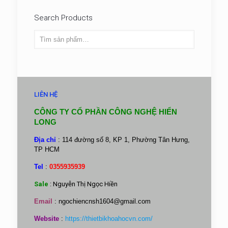
Search Products
LIÊN HỆ
CÔNG TY CỔ PHẦN CÔNG NGHỆ HIỂN
LONG
Địa chỉ
: 114 đường số 8, KP 1, Phường Tân Hưng,
TP HCM
Tel
:
0355935939
Sale
: Nguyễn Thị Ngọc Hiền
Email
:
ngochiencnsh1604@gmail.com
Website
:
https://thietbikhoahocvn.com/