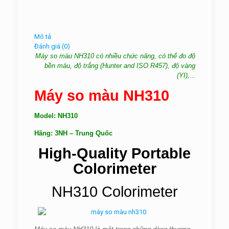
Mô tả
Đánh giá (0)
Máy so màu NH310 có nhiều chức năng, có thể đo độ
bền màu, độ trắng (Hunter and ISO R457), độ vàng
(YI),..
.
Máy so màu NH310
Model: NH310
Hãng:
3NH
– Trung Quốc
High-Quality Portable
Colorimeter
NH310 Colorimeter