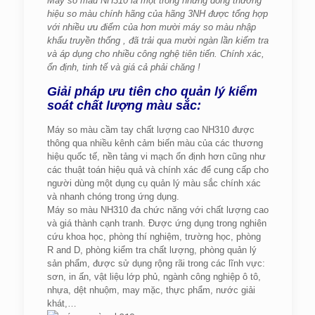
Máy so màu NH310 là một trong những dòng thương
hiệu so màu chính hãng của hãng 3NH được tổng hợp
với nhiều ưu điểm của hơn mười máy so màu nhập
khẩu truyền thống , đã trải qua mười ngàn lần kiểm tra
và áp dụng cho nhiều công nghệ tiên tiến. Chính xác,
ổn định, tinh tế và giá cả phải chăng !
Giải pháp ưu tiên cho quản lý kiểm
soát chất lượng màu sắc:
Máy so màu cầm tay chất lượng cao NH310 được
thông qua nhiều kênh cảm biến màu của các thương
hiệu quốc tế, nền tảng vi mạch ổn định hơn cũng như
các thuật toán hiệu quả và chính xác để cung cấp cho
người dùng một dụng cụ quản lý màu sắc chính xác
và nhanh chóng trong ứng dụng.
Máy so màu NH310 đa chức năng với chất lượng cao
và giá thành cạnh tranh. Được ứng dụng trong nghiên
cứu khoa học, phòng thí nghiệm, trường học, phòng
R and D, phòng kiểm tra chất lượng, phòng quản lý
sản phẩm, được sử dụng rộng rãi trong các lĩnh vực:
sơn, in ấn, vật liệu lớp phủ, ngành công nghiệp ô tô,
nhựa, dệt nhuộm, may mặc, thực phẩm, nước giải
khát,…