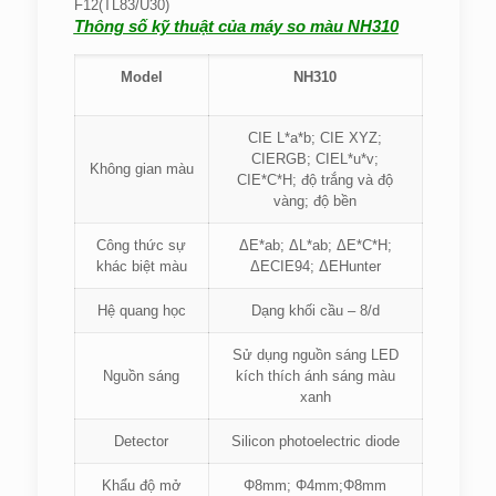
F12(TL83/U30)
Thông số kỹ thuật của máy so màu NH310
Model
NH310
CIE L*a*b; CIE XYZ;
CIERGB; CIEL*u*v;
Không gian màu
CIE*C*H; độ trắng và độ
vàng; độ bền
Công thức sự
ΔE*ab; ΔL*ab; ΔE*C*H;
khác biệt màu
ΔECIE94; ΔEHunter
Hệ quang học
Dạng khối cầu – 8/d
Sử dụng nguồn sáng LED
Nguồn sáng
kích thích ánh sáng màu
xanh
Detector
Silicon photoelectric diode
Khẩu độ mở
Φ8mm; Φ4mm;Φ8mm