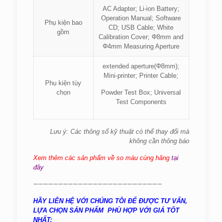
AC Adapter; Li-ion Battery;
Operation Manual; Software
Phụ kiện bao
CD; USB Cable; White
gồm
Calibration Cover; Φ8mm and
Φ4mm Measuring Aperture
extended aperture(Φ8mm);
Mini-printer; Printer Cable;
Phụ kiện tùy
chọn
Powder Test Box; Universal
Test Components
Lưu ý: Các thông số kỹ thuật có thể thay đổi mà
không cần thông báo
Xem thêm các sản phẩm về so màu cùng hãng
tại
đây
——————————————————————————
HÃY LIÊN HỆ VỚI CHÚNG TÔI ĐỂ ĐƯỢC TƯ VẤN,
LỰA CHỌN SẢN PHẨM PHÙ HỢP VỚI GIÁ TỐT
NHẤT: