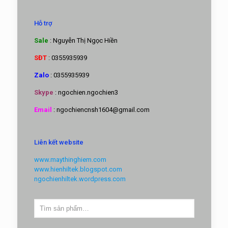
Hỗ trợ
Sale
: Nguyễn Thị Ngọc Hiền
SĐT
: 0355935939
Zalo
: 0355935939
Skype
: ngochien.ngochien3
Email
: ngochiencnsh1604@gmail.com
Liên kết website
www.maythinghiem.com
www.hienhiltek.blogspot.com
ngochienhiltek.wordpress.com