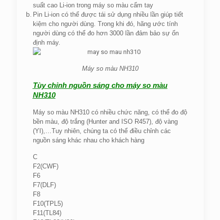
suất cao Li-ion trong máy so màu cẩm tay
Pin Li-ion có thể được tái sử dụng nhiều lần giúp tiết
kiệm cho người dùng. Trong khi đó, hãng ước tính
người dùng có thể đo hơn 3000 lần đảm bảo sự ổn
định máy.
Máy so màu NH310
Tùy chỉnh nguồn sáng cho máy so màu
NH310
Máy so màu NH310 có nhiều chức năng, có thể đo độ
bền màu, độ trắng (Hunter and ISO R457), độ vàng
(YI),…Tuy nhiên, chúng ta có thể điều chỉnh các
nguồn sáng khác nhau cho khách hàng
C
F2(CWF)
F6
F7(DLF)
F8
F10(TPL5)
F11(TL84)