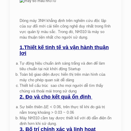
Dòng máy 3NH khẳng định trên nghiên cứu độc lập
của sự đổi mới cải tiến công nghệ duy nhất trong lĩnh
vực quản lý màu sắc. Trong đó, NH310 là máy so
màu thuận tiện nhất cho người sử dụng.
1.Thiết kế tinh tế và vận hành thuận
lợi
Tự động hiệu chuẩn ánh sáng trắng và đen để làm
tiêu chuẩn tại nút khởi động Startup
Toàn bộ giao diện được hiển thị trên màn hình của
máy cho phép quan sát dễ dàng
Thiết kế cấu trúc sao cho mọi người dễ tìm thấy
chúng và thoải mái trong sử dụng
2. Đo và cho kết quả ổn định
Sự biến thiên ΔE < 0.06, trên thực tế khi đo giá trị
nằm trong khoảng > 0.03 ~ 0.06
Máy NH310 cầm tay được thiết kế với độ dẫn điện ổn
định hơn khi sử dụng.
3. Bố trí chính xác và linh hoạt