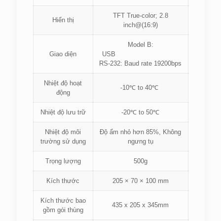
TFT True-color; 2.8
Hiển thị
inch@(16:9)
Model B:
Giao diện
USB
RS-232: Baud rate 19200bps
Nhiệt độ hoạt
-10℃ to 40℃
động
Nhiệt độ lưu trữ
-20℃ to 50℃
Nhiệt độ môi
Độ ẩm nhỏ hơn 85%, Không
trường sử dụng
ngưng tụ
Trọng lượng
500g
Kích thước
205 × 70 × 100 mm
Kích thước bao
435 x 205 x 345mm
gồm gói thùng