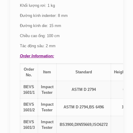
Khối lượng rơi: 1 kg
Đường kính indenter: 8 mm
Đường kính die: 15 mm
Chiều cao ống: 100 cm
Tác động sâu: 2 mm
Order Information:
Order
Item
Standard
Height（
No.
BEVS
Impact
ASTM D 2794
63.6
1601/1
Tester
BEVS
Impact
ASTM D 2794,BS 6496
101.7
1601/2
Tester
BEVS
Impact
BS3900,DIN55669,ISO6272
100
1601/3
Tester