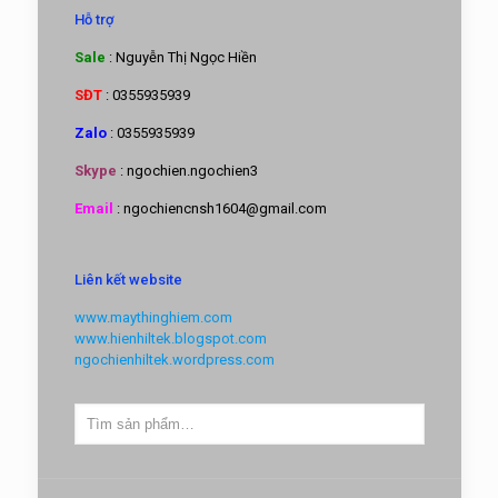
Hỗ trợ
Sale
: Nguyễn Thị Ngọc Hiền
SĐT
: 0355935939
Zalo
: 0355935939
Skype
: ngochien.ngochien3
Email
: ngochiencnsh1604@gmail.com
Liên kết website
www.maythinghiem.com
www.hienhiltek.blogspot.com
ngochienhiltek.wordpress.com