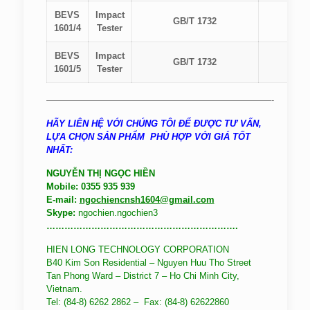
BEVS
Impact
GB/T 1732
50
1601/4
Tester
BEVS
Impact
GB/T 1732
100
1601/5
Tester
—————————————————————————-
HÃY LIÊN HỆ VỚI CHÚNG TÔI ĐỂ ĐƯỢC TƯ VẤN,
LỰA CHỌN SẢN PHẨM PHÙ HỢP VỚI GIÁ TỐT
NHẤT:
NGUYỄN THỊ NGỌC HIỀN
Mobile: 0355 935 939
E-mail:
ngochiencnsh1604@gmail.com
Skype:
ngochien.ngochien3
……………………………………………………….
HIEN LONG TECHNOLOGY CORPORATION
B40 Kim Son Residential – Nguyen Huu Tho Street
Tan Phong Ward – District 7 – Ho Chi Minh City,
Vietnam.
Tel: (84-8) 6262 2862 – Fax: (84-8) 62622860