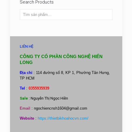
Search Products
LIÊN HỆ
CÔNG TY CỔ PHẦN CÔNG NGHỆ HIỂN
LONG
Địa chỉ
: 114 đường số 8, KP 1, Phường Tân Hưng,
TP HCM
Tel
:
0355935939
Sale
: Nguyễn Thị Ngọc Hiền
Email
:
ngochiencnsh1604@gmail.com
Website
:
https://thietbikhoahocvn.com/