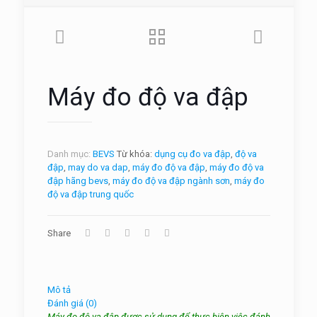
Máy đo độ va đập
Danh mục:
BEVS
Từ khóa:
dụng cụ đo va đập
,
độ va
đập
,
may do va dap
,
máy đo độ va đập
,
máy đo độ va
đập hãng bevs
,
máy đo độ va đập ngành sơn
,
máy đo
độ va đập trung quốc
Share
Mô tả
Đánh giá (0)
Máy đo độ va đập được sử dụng để thực hiện việc đánh