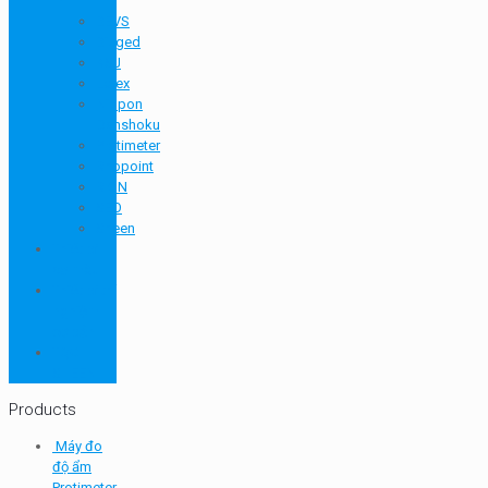
in
BEVS
Biuged
KSJ
Latex
Nippon
Denshoku
Protimeter
Rhopoint
RION
SEO
Sheen
Thiết bị
so màu
Thiết bị thí
nghiệm
cơ bản
TQC
SHEEN
Products
Máy đo
độ ẩm
Protimeter