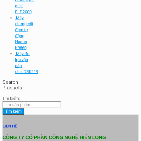
mini
BLD2000
Máy
chưng cất
đạm tự
động
Hanon
K9860
Máy đo
lực vặn
nắp
chai DRK219
Search
Products
Tìm kiếm:
Tìm kiếm
LIÊN HỆ
CÔNG TY CỔ PHẦN CÔNG NGHỆ HIỂN LONG