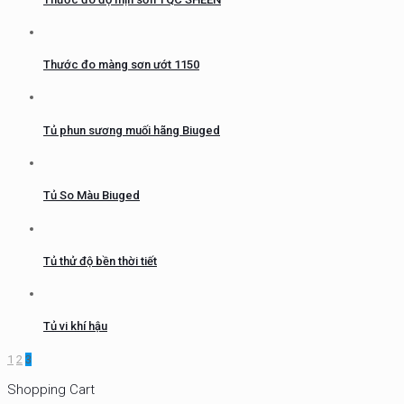
Thước đo màng sơn ướt 1150
Tủ phun sương muối hãng Biuged
Tủ So Màu Biuged
Tủ thử độ bền thời tiết
Tủ vi khí hậu
1
2
3
Shopping Cart