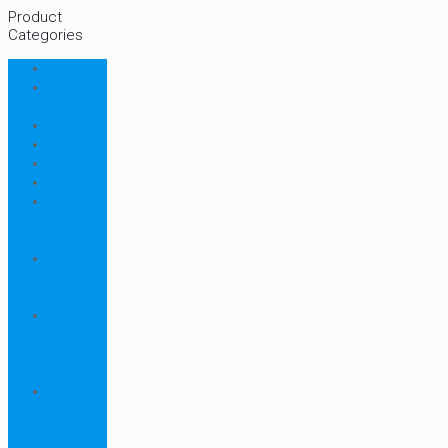
Product
Categories
CHN
Chưa
phân loại
Ellab
Protimeter
Rhopoint
RION
Thiết bị
ngành
bao bì
Thiết bị
ngành
dược
Thiết bị
ngành
môi
trường
Thiết bị
ngành
sơn - mực