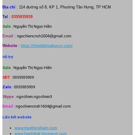
Địa chỉ
: 114 đường số 8, KP 1, Phường Tân Hưng, TP HCM
Tel
:
0355935939
Sale
: Nguyễn Thị Ngọc Hiền
Email
:
ngochiencnsh1604@gmail.com
Website
:
https://thietbikhoahocvn.com/
Hỗ trợ
Sale
: Nguyễn Thị Ngọc Hiền
SĐT
: 0355935939
Zalo
: 0355935939
Skype
: ngochien.ngochien3
Email
: ngochiencnsh1604@gmail.com
Liên kết website
www.maythinghiem.com
www.hienhiltek.blogspot.com