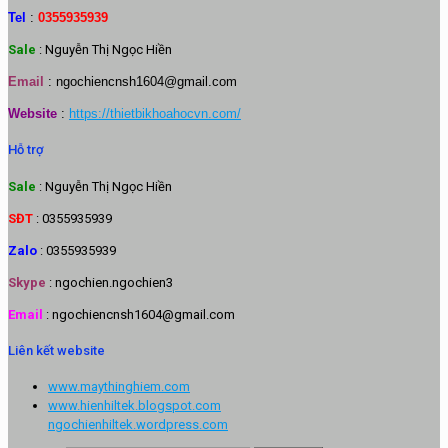
Tel
:
0355935939
Sale
: Nguyễn Thị Ngọc Hiền
Email
:
ngochiencnsh1604@gmail.com
Website
:
https://thietbikhoahocvn.com/
Hỗ trợ
Sale
: Nguyễn Thị Ngọc Hiền
SĐT
: 0355935939
Zalo
: 0355935939
Skype
: ngochien.ngochien3
Email
: ngochiencnsh1604@gmail.com
Liên kết website
www.maythinghiem.com
www.hienhiltek.blogspot.com
ngochienhiltek.wordpress.com