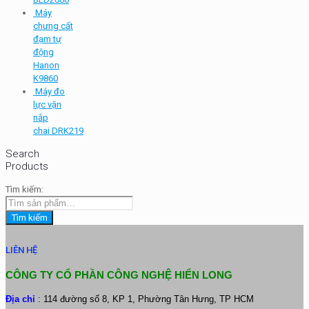
Máy
chưng cất
đạm tự
động
Hanon
K9860
Máy đo
lực vặn
nắp
chai DRK219
Search
Products
Tìm kiếm:
Tìm kiếm
LIÊN HỆ
CÔNG TY CỔ PHẦN CÔNG NGHỆ HIỂN LONG
Địa chỉ
: 114 đường số 8, KP 1, Phường Tân Hưng, TP HCM