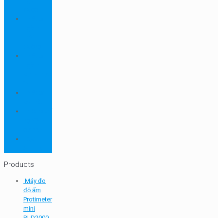
ngành
dược
Thiết bị
ngành
môi
trường
Thiết bị
ngành
sơn - mực
in
Thiết bị
so màu
Thiết bị thí
nghiệm
cơ bản
TQC
SHEEN
Products
Máy đo
độ ẩm
Protimeter
mini
BLD2000