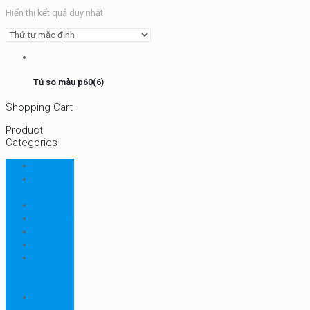
Hiển thị kết quả duy nhất
Tủ so màu p60(6)
Shopping Cart
Product
Categories
CHN
Chưa
phân loại
Ellab
Protimeter
Rhopoint
RION
Thiết bị
ngành
bao bì
Thiết bị