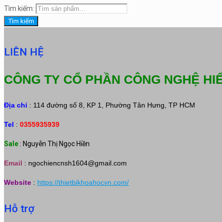
Tìm kiếm:
Tìm kiếm
LIÊN HỆ
CÔNG TY CỔ PHẦN CÔNG NGHỆ HI
Địa chỉ
: 114 đường số 8, KP 1, Phường Tân Hưng, TP HCM
Tel
:
0355935939
Sale
: Nguyễn Thị Ngọc Hiền
Email
:
ngochiencnsh1604@gmail.com
Website
:
https://thietbikhoahocvn.com/
Hỗ trợ