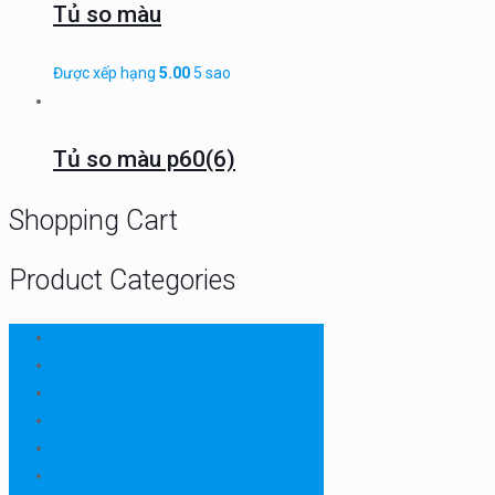
Tủ so màu
Được xếp hạng
5.00
5 sao
Tủ so màu p60(6)
Shopping Cart
Product Categories
CHN
Chưa phân loại
Ellab
Protimeter
Rhopoint
RION