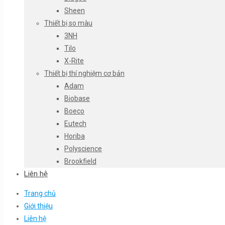
Sheen
Thiết bị so màu
3NH
Tilo
X-Rite
Thiết bị thí nghiệm cơ bản
Adam
Biobase
Boeco
Eutech
Horiba
Polyscience
Brookfield
Liên hệ
Trang chủ
Giới thiệu
Liên hệ