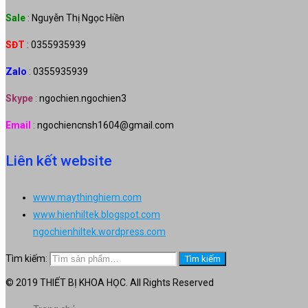
Sale
: Nguyễn Thị Ngọc Hiền
SĐT
: 0355935939
Zalo
: 0355935939
Skype
: ngochien.ngochien3
Email
: ngochiencnsh1604@gmail.com
Liên kết website
www.maythinghiem.com
www.hienhiltek.blogspot.com
ngochienhiltek.wordpress.com
Tìm kiếm:
Tìm kiếm
© 2019 THIẾT BỊ KHOA HỌC. All Rights Reserved