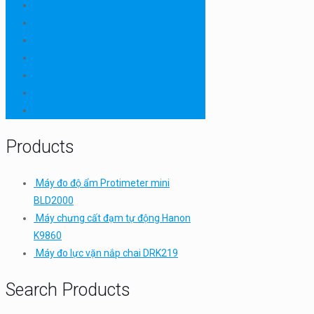
Thiết bị ngành bao bì
Thiết bị ngành dược
Thiết bị ngành môi trường
Thiết bị ngành sơn - mực in
Thiết bị so màu
Thiết bị thí nghiệm cơ bản
TQC SHEEN
Products
Máy đo độ ẩm Protimeter mini
BLD2000
Máy chưng cất đạm tự động Hanon
K9860
Máy đo lực vặn nắp chai DRK219
Search Products