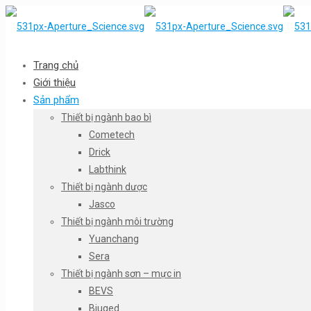
Trang chủ
Giới thiệu
Sản phẩm
Thiết bị ngành bao bì
Cometech
Drick
Labthink
Thiết bị ngành dược
Jasco
Thiết bị ngành môi trường
Yuanchang
Sera
Thiết bị ngành sơn – mực in
BEVS
Biuged