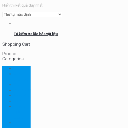
Hiển thị kết quả duy nhất
Tủ kiểm tra lão hóa vật liệu
Shopping Cart
Product
Categories
CHN
Chưa
phân loại
Ellab
Protimeter
Rhopoint
RION
Thiết bị
ngành
bao bì
Thiết bị