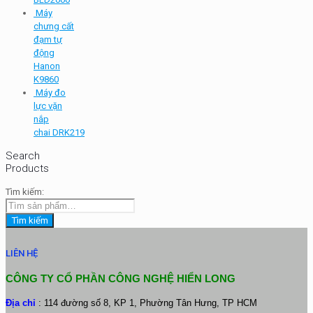
Máy
chưng cất
đạm tự
động
Hanon
K9860
Máy đo
lực vặn
nắp
chai DRK219
Search
Products
Tìm kiếm:
Tìm kiếm
LIÊN HỆ
CÔNG TY CỔ PHẦN CÔNG NGHỆ HIỂN LONG
Địa chỉ
: 114 đường số 8, KP 1, Phường Tân Hưng, TP HCM