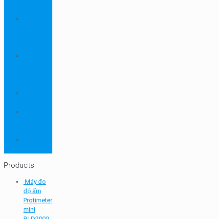
ngành
dược
Thiết bị
ngành
môi
trường
Thiết bị
ngành
sơn - mực
in
Thiết bị
so màu
Thiết bị thí
nghiệm
cơ bản
TQC
SHEEN
Products
Máy đo
độ ẩm
Protimeter
mini
BLD2000