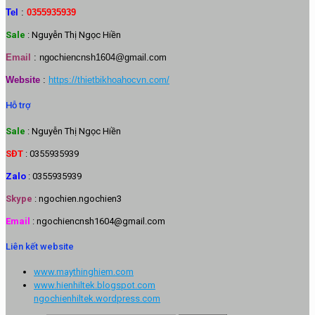
Tel
:
0355935939
Sale
: Nguyễn Thị Ngọc Hiền
Email
:
ngochiencnsh1604@gmail.com
Website
:
https://thietbikhoahocvn.com/
Hỗ trợ
Sale
: Nguyễn Thị Ngọc Hiền
SĐT
: 0355935939
Zalo
: 0355935939
Skype
: ngochien.ngochien3
Email
: ngochiencnsh1604@gmail.com
Liên kết website
www.maythinghiem.com
www.hienhiltek.blogspot.com
ngochienhiltek.wordpress.com