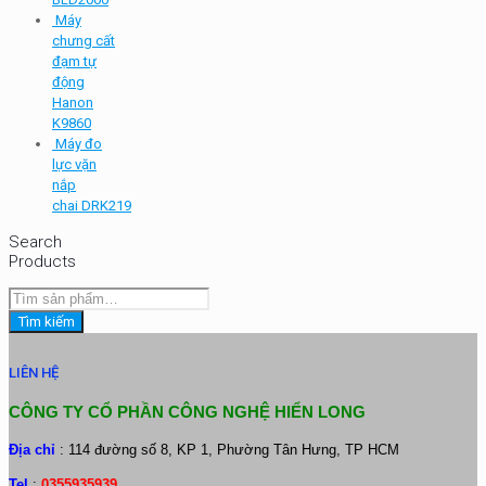
Máy
chưng cất
đạm tự
động
Hanon
K9860
Máy đo
lực vặn
nắp
chai DRK219
Search
Products
Tìm
kiếm:
Tìm kiếm
LIÊN HỆ
CÔNG TY CỔ PHẦN CÔNG NGHỆ HIỂN LONG
Địa chỉ
: 114 đường số 8, KP 1, Phường Tân Hưng, TP HCM
Tel
:
0355935939