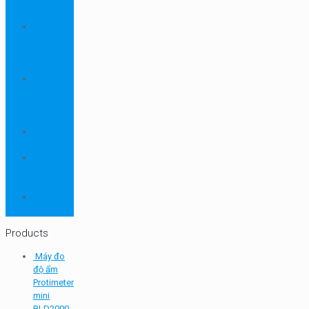
ngành
dược
Thiết bị
ngành
môi
trường
Thiết bị
ngành
sơn - mực
in
Thiết bị
so màu
Thiết bị thí
nghiệm
cơ bản
TQC
SHEEN
Products
Máy đo
độ ẩm
Protimeter
mini
BLD2000