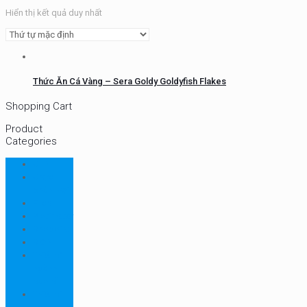
Hiển thị kết quả duy nhất
Thức Ăn Cá Vàng – Sera Goldy Goldyfish Flakes
Shopping Cart
Product
Categories
CHN
Chưa
phân loại
Ellab
Protimeter
Rhopoint
RION
Thiết bị
ngành
bao bì
Thiết bị