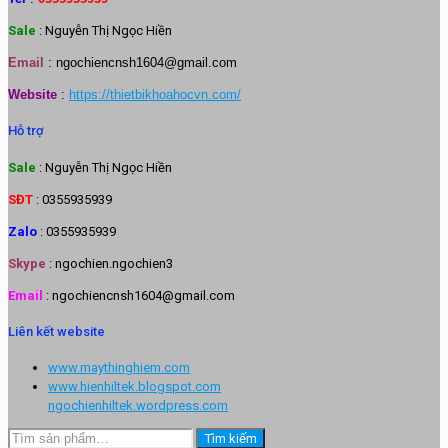
Sale
: Nguyễn Thị Ngọc Hiền
Email
:
ngochiencnsh1604@gmail.com
Website
:
https://thietbikhoahocvn.com/
Hỗ trợ
Sale
: Nguyễn Thị Ngọc Hiền
SĐT
: 0355935939
Zalo
: 0355935939
Skype
: ngochien.ngochien3
Email
: ngochiencnsh1604@gmail.com
Liên kết website
www.maythinghiem.com
www.hienhiltek.blogspot.com
ngochienhiltek.wordpress.com
Tìm
Tìm kiếm