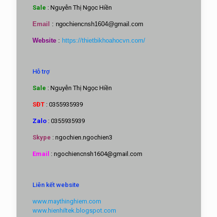
Sale
: Nguyễn Thị Ngọc Hiền
Email
:
ngochiencnsh1604@gmail.com
Website
:
https://thietbikhoahocvn.com/
Hỗ trợ
Sale
: Nguyễn Thị Ngọc Hiền
SĐT
: 0355935939
Zalo
: 0355935939
Skype
: ngochien.ngochien3
Email
: ngochiencnsh1604@gmail.com
Liên kết website
www.maythinghiem.com
www.hienhiltek.blogspot.com