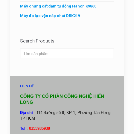
Máy chưng cất đạm tự động Hanon K9860
Máy đo lực vặn nắp chai DRK219
Search Products
LIÊN HỆ
CÔNG TY CỔ PHẦN CÔNG NGHỆ HIỂN
LONG
Địa chỉ
: 114 đường số 8, KP 1, Phường Tân Hưng,
TP HCM
Tel
:
0355935939