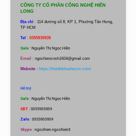
CÔNG TY CỔ PHẦN CÔNG NGHỆ HIỂN
LONG
Địa chỉ
: 114 đường số 8, KP 1, Phường Tân Hưng,
TP HCM
Tel
:
0355935939
Sale
: Nguyễn Thị Ngọc Hiền
Email
:
ngochiencnsh1604@gmail.com
Website
:
https://thietbikhoahocvn.com/
Hỗ trợ
Sale
: Nguyễn Thị Ngọc Hiền
SĐT
: 0355935939
Zalo
: 0355935939
Skype
: ngochien.ngochien3