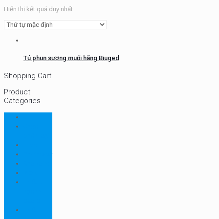
Hiển thị kết quả duy nhất
Tủ phun sương muối hãng Biuged
Shopping Cart
Product
Categories
CHN
Chưa
phân loại
Ellab
Protimeter
Rhopoint
RION
Thiết bị
ngành
bao bì
Thiết bị