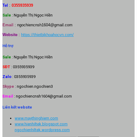
Tel
:
0355935939
Sale
: Nguyễn Thị Ngọc Hiền
Email
:
ngochiencnsh1604@gmail.com
Website
:
https://thietbikhoahocvn.com/
Hỗ trợ
Sale
: Nguyễn Thị Ngọc Hiền
SĐT
: 0355935939
Zalo
: 0355935939
Skype
: ngochien.ngochien3
Email
: ngochiencnsh1604@gmail.com
Liên kết website
www.maythinghiem.com
www.hienhiltek.blogspot.com
ngochienhiltek.wordpress.com