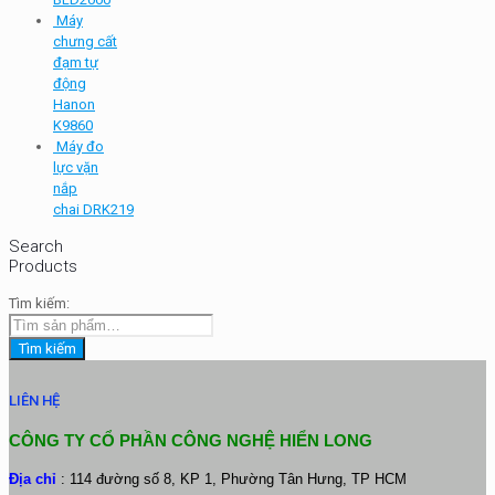
Máy
chưng cất
đạm tự
động
Hanon
K9860
Máy đo
lực vặn
nắp
chai DRK219
Search
Products
Tìm kiếm:
Tìm kiếm
LIÊN HỆ
CÔNG TY CỔ PHẦN CÔNG NGHỆ HIỂN LONG
Địa chỉ
: 114 đường số 8, KP 1, Phường Tân Hưng, TP HCM