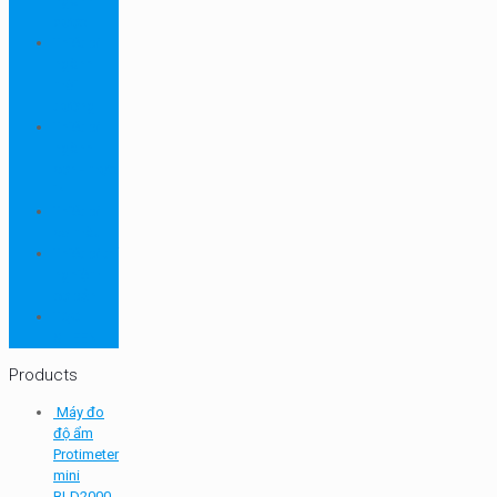
ngành
dược
Thiết bị
ngành
môi
trường
Thiết bị
ngành
sơn - mực
in
Thiết bị
so màu
Thiết bị thí
nghiệm
cơ bản
TQC
SHEEN
Products
Máy đo
độ ẩm
Protimeter
mini
BLD2000